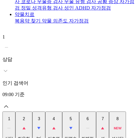
사
코로나 우울증 검사
우울 유형 검사
공황 증상 자가점
검
정밀 성격유형 검사
성인 ADHD 자가점검
약물치료
복용약 찾기
약물 의존도 자가점검
1
2
상담
인기 검색어
09:00
기준
1
2
3
4
5
6
7
8