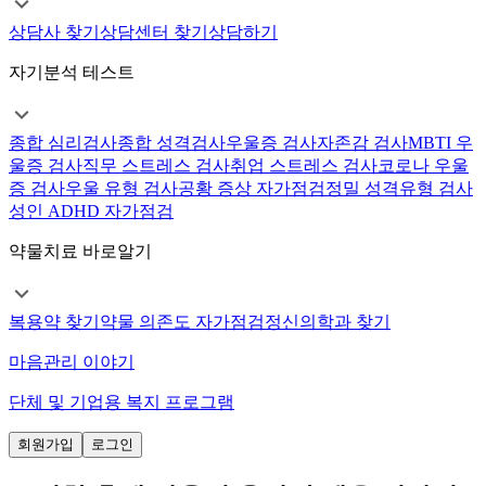
상담사 찾기
상담센터 찾기
상담하기
자기분석 테스트
종합 심리검사
종합 성격검사
우울증 검사
자존감 검사
MBTI 우
울증 검사
직무 스트레스 검사
취업 스트레스 검사
코로나 우울
증 검사
우울 유형 검사
공황 증상 자가점검
정밀 성격유형 검사
성인 ADHD 자가점검
약물치료 바로알기
복용약 찾기
약물 의존도 자가점검
정신의학과 찾기
마음관리 이야기
단체 및 기업용 복지 프로그램
회원가입
로그인