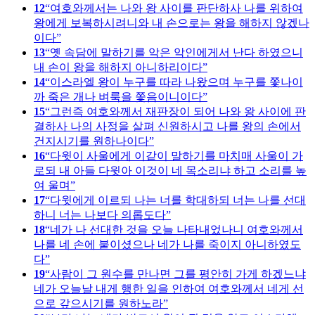
12
여호와께서는 나와 왕 사이를 판단하사 나를 위하여
왕에게 보복하시려니와 내 손으로는 왕을 해하지 않겠나
이다
13
옛 속담에 말하기를 악은 악인에게서 난다 하였으니
내 손이 왕을 해하지 아니하리이다
14
이스라엘 왕이 누구를 따라 나왔으며 누구를 쫓나이
까 죽은 개나 벼룩을 쫓음이니이다
15
그런즉 여호와께서 재판장이 되어 나와 왕 사이에 판
결하사 나의 사정을 살펴 신원하시고 나를 왕의 손에서
건지시기를 원하나이다
16
다윗이 사울에게 이같이 말하기를 마치매 사울이 가
로되 내 아들 다윗아 이것이 네 목소리냐 하고 소리를 높
여 울며
17
다윗에게 이르되 나는 너를 학대하되 너는 나를 선대
하니 너는 나보다 의롭도다
18
네가 나 선대한 것을 오늘 나타내었나니 여호와께서
나를 네 손에 붙이셨으나 네가 나를 죽이지 아니하였도
다
19
사람이 그 원수를 만나면 그를 평안히 가게 하겠느냐
네가 오늘날 내게 행한 일을 인하여 여호와께서 네게 선
으로 갚으시기를 원하노라