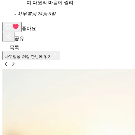
여 다윗의 마음이 찔려
-
사무엘상 24장 5절
좋아요
공유
목록
사무엘상
24
장 한번에 읽기