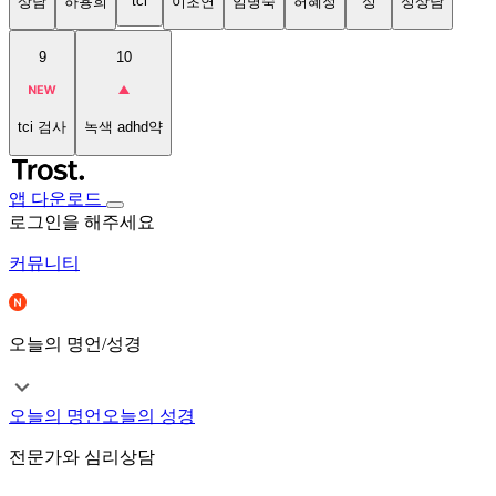
tci
상담
하용희
이초연
임명숙
허혜정
성
성상담
9
10
tci 검사
녹색 adhd약
앱 다운로드
로그인을 해주세요
커뮤니티
오늘의 명언/성경
오늘의 명언
오늘의 성경
전문가와 심리상담