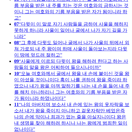
름 부음을 받은 내 주를 치는 것은 여호와의 금하시는 것
이니 그는 여호와의 기름 부음을 받은 자가 됨이니라 하
고
07
다윗이 이 말로 자기 사람들을 금하여 사울을 해하지
못하게 하니라 사울이 일어나 굴에서 나가 자기 길을 가
니라
08
그 후에 다윗도 일어나 굴에서 나가 사울의 뒤에서 외
쳐 가로되 내 주 왕이여 하매 사울이 돌아보는지라 다윗
이 땅에 엎드려 절하고
09
사울에게 이르되 다윗이 왕을 해하려 한다고 하는 사
람들의 말을 왕은 어찌하여 들으시나이까
10
오늘 여호와께서 굴에서 왕을 내 손에 붙이신 것을 왕
이 아셨을 것이니이다 혹이 나를 권하여 왕을 죽이라 하
였으나 내가 왕을 아껴 말하기를 나는 내 손을 들어 내 주
를 해치 아니하리니 그는 여호와의 기름 부음을 받은 자
가 됨이니라 하였나이다
11
나의 아버지여 보소서 내 손에 있는 왕의 옷자락을 보
소서 내가 왕을 죽이지 아니하고 겉옷자락만 베었은즉
나의 손에 악이나 죄과가 없는 줄을 아실지니이다 왕은
내 생명을 찾아 해하려 하시나 나는 왕에게 범죄한 일이
없나이다