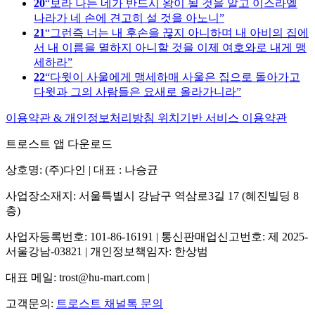
20
보라 나는 네가 반드시 왕이 될 것을 알고 이스라엘
나라가 네 손에 견고히 설 것을 아노니
21
그런즉 너는 내 후손을 끊지 아니하며 내 아비의 집에
서 내 이름을 멸하지 아니할 것을 이제 여호와로 내게 맹
세하라
22
다윗이 사울에게 맹세하매 사울은 집으로 돌아가고
다윗과 그의 사람들은 요새로 올라가니라
이용약관 & 개인정보처리방침
위치기반 서비스 이용약관
트로스트 앱 다운로드
상호명: (주)다인 | 대표 : 나승균
사업장소재지: 서울특별시 강남구 역삼로3길 17 (혜진빌딩 8
층)
사업자등록번호: 101-86-16191 | 통신판매업신고번호: 제 2025-
서울강남-03821 | 개인정보책임자: 한상범
대표 메일: trost@hu-mart.com |
고객문의:
트로스트 채널톡 문의