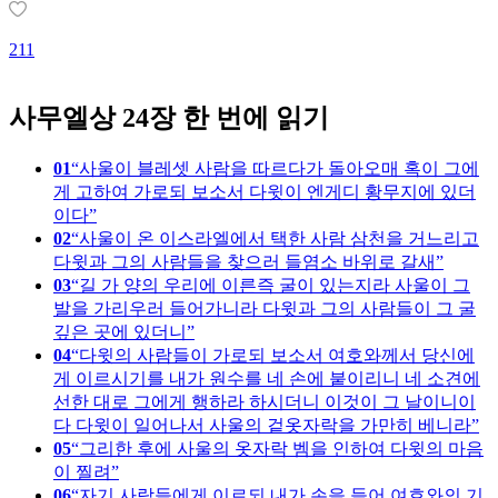
2
211
사무엘상 24장 한 번에 읽기
01
사울이 블레셋 사람을 따르다가 돌아오매 혹이 그에
게 고하여 가로되 보소서 다윗이 엔게디 황무지에 있더
이다
02
사울이 온 이스라엘에서 택한 사람 삼천을 거느리고
다윗과 그의 사람들을 찾으러 들염소 바위로 갈새
03
길 가 양의 우리에 이른즉 굴이 있는지라 사울이 그
발을 가리우러 들어가니라 다윗과 그의 사람들이 그 굴
깊은 곳에 있더니
04
다윗의 사람들이 가로되 보소서 여호와께서 당신에
게 이르시기를 내가 원수를 네 손에 붙이리니 네 소견에
선한 대로 그에게 행하라 하시더니 이것이 그 날이니이
다 다윗이 일어나서 사울의 겉옷자락을 가만히 베니라
05
그리한 후에 사울의 옷자락 벰을 인하여 다윗의 마음
이 찔려
06
자기 사람들에게 이르되 내가 손을 들어 여호와의 기