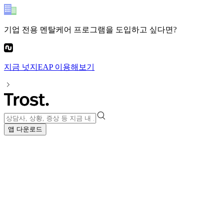
기업 전용 멘탈케어 프로그램
을 도입하고 싶다면?
지금
넛지EAP
이용해보기
앱 다운로드