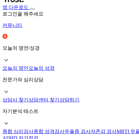
앱 다운로드
로그인을 해주세요
커뮤니티
오늘의 명언/성경
오늘의 명언
오늘의 성경
전문가와 심리상담
상담사 찾기
상담센터 찾기
상담하기
자기분석 테스트
종합 심리검사
종합 성격검사
우울증 검사
자존감 검사
MBTI 우
ADHD 자가점검