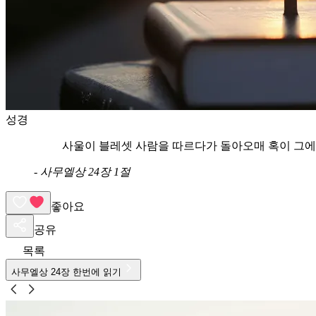
성경
사울이 블레셋 사람을 따르다가 돌아오매 혹이 그에
-
사무엘상 24장 1절
좋아요
공유
목록
사무엘상
24
장 한번에 읽기