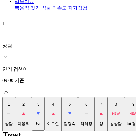
약물치료
복용약 찾기
약물 의존도 자가점검
1
상담
인기 검색어
09:00
기준
1
2
3
4
5
6
7
8
9
tci
상담
하용희
이초연
임명숙
허혜정
성
성상담
tci 