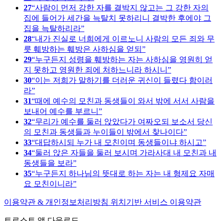
27
사람이 먼저 강한 자를 결박지 않고는 그 강한 자의
집에 들어가 세간을 늑탈치 못하리니 결박한 후에야 그
집을 늑탈하리라
28
내가 진실로 너희에게 이르노니 사람의 모든 죄와 무
릇 훼방하는 훼방은 사하심을 얻되
29
누구든지 성령을 훼방하는 자는 사하심을 영원히 얻
지 못하고 영원한 죄에 처하느니라 하시니
30
이는 저희가 말하기를 더러운 귀신이 들렸다 함이러
라
31
때에 예수의 모친과 동생들이 와서 밖에 서서 사람을
보내어 예수를 부르니
32
무리가 예수를 둘러 앉았다가 여짜오되 보소서 당신
의 모친과 동생들과 누이들이 밖에서 찾나이다
33
대답하시되 누가 내 모친이며 동생들이냐 하시고
34
둘러 앉은 자들을 둘러 보시며 가라사대 내 모친과 내
동생들을 보라
35
누구든지 하나님의 뜻대로 하는 자는 내 형제요 자매
요 모친이니라
이용약관 & 개인정보처리방침
위치기반 서비스 이용약관
트로스트 앱 다운로드