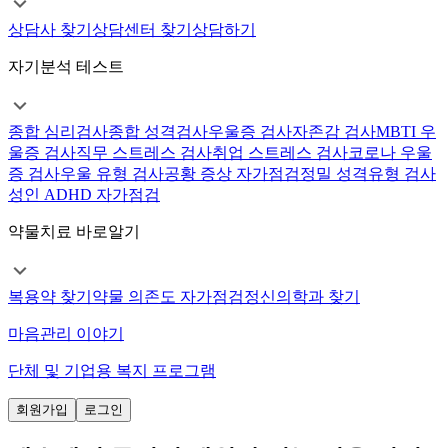
상담사 찾기
상담센터 찾기
상담하기
자기분석 테스트
종합 심리검사
종합 성격검사
우울증 검사
자존감 검사
MBTI 우
울증 검사
직무 스트레스 검사
취업 스트레스 검사
코로나 우울
증 검사
우울 유형 검사
공황 증상 자가점검
정밀 성격유형 검사
성인 ADHD 자가점검
약물치료 바로알기
복용약 찾기
약물 의존도 자가점검
정신의학과 찾기
마음관리 이야기
단체 및 기업용 복지 프로그램
회원가입
로그인