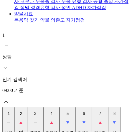
사
코로나 우울증 검사
우울 유형 검사
공황 증상 자가점
검
정밀 성격유형 검사
성인 ADHD 자가점검
약물치료
복용약 찾기
약물 의존도 자가점검
1
2
t
상담
인기 검색어
09:00
기준
1
2
3
4
5
6
7
8