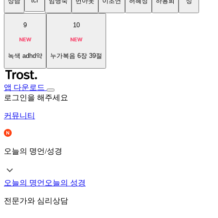
tci
상담
임명숙
번아웃
이초연
허혜정
하용희
성
9
10
녹색 adhd약
누가복음 6장 39절
앱 다운로드
로그인을 해주세요
커뮤니티
오늘의 명언/성경
오늘의 명언
오늘의 성경
전문가와 심리상담