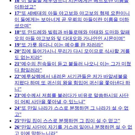
16
이 열둘을 세우셨으니 시몬에게는 베드로란 이름을
더하셨고
17
또 세베대의 아들 야고보와 야고보의 형제 요한이니
이 둘에게는 보아너게 곧 우뢰의 아들이란 이름을 더하
셨으며
18
또 안드레와 빌립과 바돌로매와 마태와 도마와 알패
오의 아들 야고보와 및 다대오와 가나안인 시몬이며
19
또 가룟 유다니 이는 예수를 판 자러라
20
집에 들어가시니 무리가 다시 모이므로 식사할 겨를
도 없는지라
21
예수의 친속들이 듣고 붙들러 나오니 이는 그가 미쳤
다 함일러라
22
예루살렘에서 내려온 서기관들은 저가 바알세불을
지폈다 하며 또 귀신의 왕을 힘입어 귀신을 쫓아낸다 하
니
23
예수께서 저희를 불러다가 비유로 말씀하시되 사단
이 어찌 사단을 쫓아낼 수 있느냐
24
또 만일 나라가 스스로 분쟁하면 그 나라가 설 수 없
고
25
만일 집이 스스로 분쟁하면 그 집이 설 수 없고
26
만일 사단이 자기를 거스려 일어나 분쟁하면 설 수 없
고 이에 망하느니라