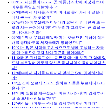
06
바리새인들이 나가서 곧 헤롯당과 함께 어떻게 하여
예수를 죽일꼬 의논하니라
07
예수께서 제자들과 함께 바다로 물러가시니 갈릴리
에서 큰 무리가 좇으며
08
유대와 예루살렘과 이두매와 요단 강 건너편과 또 두
로와 시돈 근처에서 허다한 무리가 그의 하신 큰 일을 듣
고 나아오는지라
09
예수께서 무리의 에워싸 미는 것을 면키 위하여 작은
배를 등대하도록 제자들에게 명하셨으니
10
이는 많은 사람을 고치셨으므로 병에 고생하는 자들
이 예수를 만지고자 하여 핍근히 함이더라
11
더러운 귀신들도 어느 때든지 예수를 보면 그 앞에 엎
드려 부르짖어 가로되 당신은 하나님의 아들이니이다 하
니
12
예수께서 자기를 나타내지 말라고 많이 경계하시니
라
13
또 산에 오르사 자기의 원하는 자들을 부르시니 나아
온지라
14
이에 열둘을 세우셨으니 이는 자기와 함께 있게 하시
고 또 보내사 전도도 하며
15
귀신을 내어쫓는 권세도 있게 하려 하심이러라