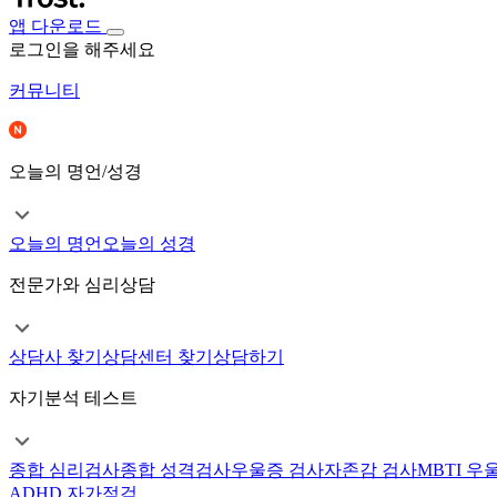
앱 다운로드
로그인을 해주세요
커뮤니티
오늘의 명언/성경
오늘의 명언
오늘의 성경
전문가와 심리상담
상담사 찾기
상담센터 찾기
상담하기
자기분석 테스트
종합 심리검사
종합 성격검사
우울증 검사
자존감 검사
MBTI 우
ADHD 자가점검