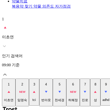
약물치료
복용약 찾기
약물 의존도 자가점검
1
이초연
인기 검색어
09:00
기준
1
2
3
4
5
6
7
8
9
tci
adhd
이초연
임명숙
번아웃
천세경
허혜정
진로
성