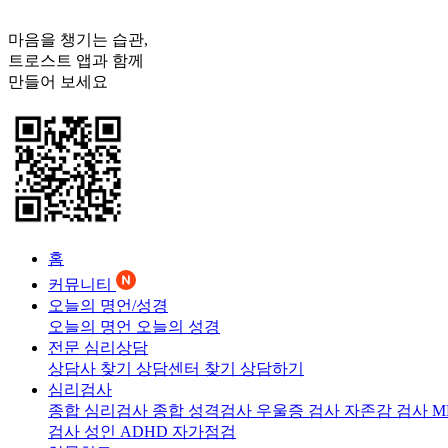
마음을 챙기는 습관,
트로스트
앱과 함께
만들어 보세요
홈
커뮤니티
오늘의 명언/성경
오늘의 명언
오늘의 성경
전문 심리상담
상담사 찾기
상담센터 찾기
상담하기
심리검사
종합 심리검사
종합 성격검사
우울증 검사
자존감 검사
M
검사
성인 ADHD 자가점검