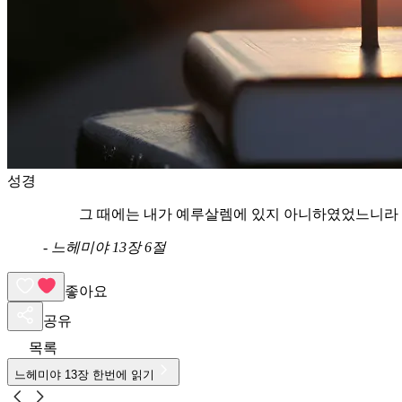
성경
그 때에는 내가 예루살렘에 있지 아니하였었느니라 
-
느헤미야 13장 6절
좋아요
공유
목록
느헤미야
13
장 한번에 읽기