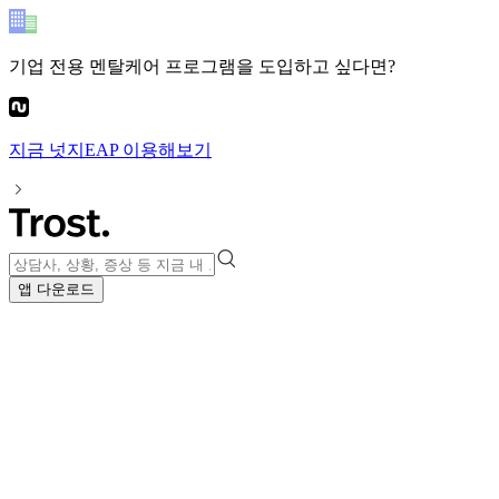
기업 전용 멘탈케어 프로그램
을 도입하고 싶다면?
지금
넛지EAP
이용해보기
앱 다운로드