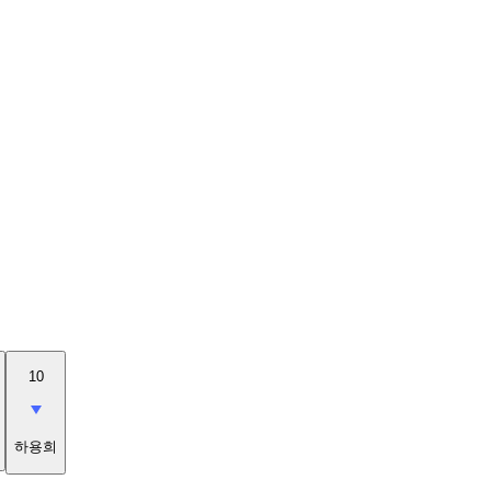
10
하용희