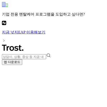
기업 전용 멘탈케어 프로그램
을 도입하고 싶다면?
지금
넛지EAP
이용해보기
앱 다운로드