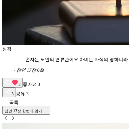
성경
손자는 노인의 면류관이요 아비는 자식의 영화니라
-
잠언 17장 6절
좋아요
3
3
공유
3
3
목록
잠언
17
장 한번에 읽기