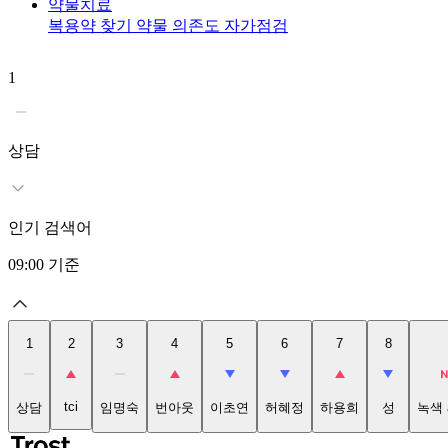
약물치료
복용약 찾기
약물 의존도 자가점검
1
상담
인기 검색어
09:00
기준
1
2
3
4
5
6
7
8
tci
상담
임명숙
번아웃
이초연
허혜정
하용희
성
녹색 