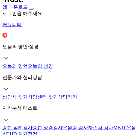
앱 다운로드
로그인을 해주세요
커뮤니티
오늘의 명언/성경
오늘의 명언
오늘의 성경
전문가와 심리상담
상담사 찾기
상담센터 찾기
상담하기
자기분석 테스트
종합 심리검사
종합 성격검사
우울증 검사
자존감 검사
MBTI 우
ADHD 자가점검