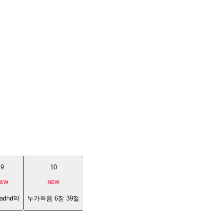
9
10
adhd약
누가복음 6장 39절