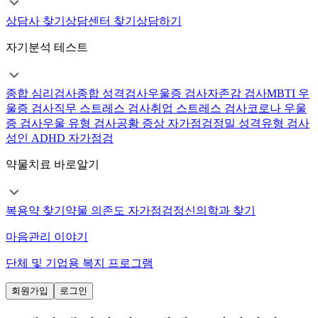
상담사 찾기
상담센터 찾기
상담하기
자기분석 테스트
종합 심리검사
종합 성격검사
우울증 검사
자존감 검사
MBTI 우
울증 검사
직무 스트레스 검사
취업 스트레스 검사
코로나 우울
증 검사
우울 유형 검사
공황 증상 자가점검
정밀 성격유형 검사
성인 ADHD 자가점검
약물치료 바로알기
복용약 찾기
약물 의존도 자가점검
정신의학과 찾기
마음관리 이야기
단체 및 기업용 복지 프로그램
회원가입
로그인