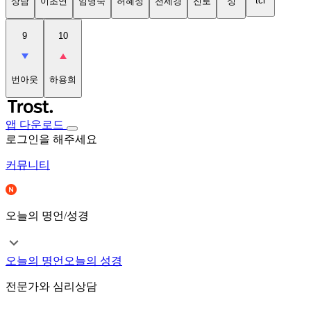
tci
상담
이초연
임명숙
허혜정
천세경
진로
성
9
10
번아웃
하용희
앱 다운로드
로그인을 해주세요
커뮤니티
오늘의 명언/성경
오늘의 명언
오늘의 성경
전문가와 심리상담