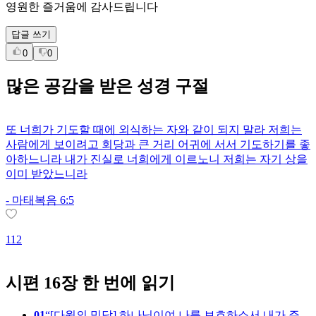
영원한 즐거움에 감사드립니다
답글 쓰기
0
0
많은
공감
을 받은 성경 구절
또 너희가 기도할 때에 외식하는 자와 같이 되지 말라 저희는
사람에게 보이려고 회당과 큰 거리 어귀에 서서 기도하기를 좋
아하느니라 내가 진실로 너희에게 이르노니 저희는 자기 상을
이미 받았느니라
-
마태복음 6:5
1
112
시편 16장 한 번에 읽기
01
[다윗의 믹담] 하나님이여 나를 보호하소서 내가 주