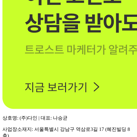
상호명: (주)다인 | 대표: 나승균
사업장소재지: 서울특별시 강남구 역삼로3길 17 (혜진빌딩 8
층)