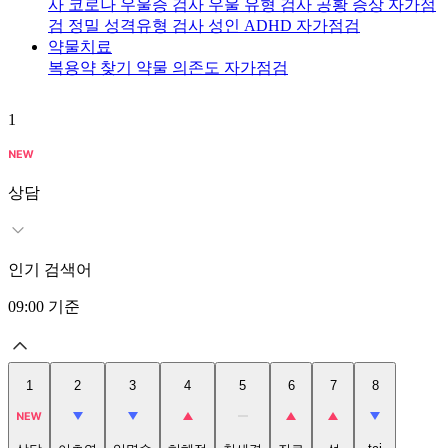
사
코로나 우울증 검사
우울 유형 검사
공황 증상 자가점
검
정밀 성격유형 검사
성인 ADHD 자가점검
약물치료
복용약 찾기
약물 의존도 자가점검
1
2
상담
인기 검색어
09:00
기준
1
2
3
4
5
6
7
8