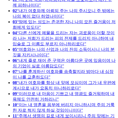
께 피하나이다
02
내가 여호와께 아뢰되 주는 나의 주시오니 주 밖에는
나의 복이 없다 하였나이다
03
땅에 있는 성도는 존귀한 자니 나의 모든 즐거움이 저
희에게 있도다
04
다른 신에게 예물을 드리는 자는 괴로움이 더할 것이
라 나는 저희가 드리는 피의 전제를 드리지 아니하며 내
입술로 그 이름도 부르지 아니하리로다
05
여호와는 나의 산업과 나의 잔의 소득이시니 나의 분
깃을 지키시나이다
06
내게 줄로 재어 준 구역은 아름다운 곳에 있음이여 나
의 기업이 실로 아름답도다
07
나를 훈계하신 여호와를 송축할지라 밤마다 내 심장
이 나를 교훈하도다
08
내가 여호와를 항상 내 앞에 모심이여 그가 내 우편에
계시므로 내가 요동치 아니하리로다
09
이러므로 내 마음이 기쁘고 내 영광도 즐거워하며 내
육체도 안전히 거하리니
10
이는 내 영혼을 음부에 버리지 아니하시며 주의 거룩
한 자로 썩지 않게 하실 것임이니이다
11
주께서 생명의 길로 내게 보이시리니 주의 앞에는 기