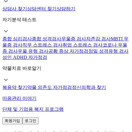
상담사 찾기
상담센터 찾기
상담하기
자기분석 테스트
종합 심리검사
종합 성격검사
우울증 검사
자존감 검사
MBTI 우
울증 검사
직무 스트레스 검사
취업 스트레스 검사
코로나 우울
증 검사
우울 유형 검사
공황 증상 자가점검
정밀 성격유형 검사
성인 ADHD 자가점검
약물치료 바로알기
복용약 찾기
약물 의존도 자가점검
정신의학과 찾기
마음관리 이야기
단체 및 기업용 복지 프로그램
회원가입
로그인