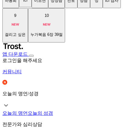
tci
하용희
이초연
성상담
진로
상담
성
tci 검사
9
10
걸리고 싶은
누가복음 6장 39절
앱 다운로드
로그인을 해주세요
커뮤니티
오늘의 명언/성경
오늘의 명언
오늘의 성경
전문가와 심리상담