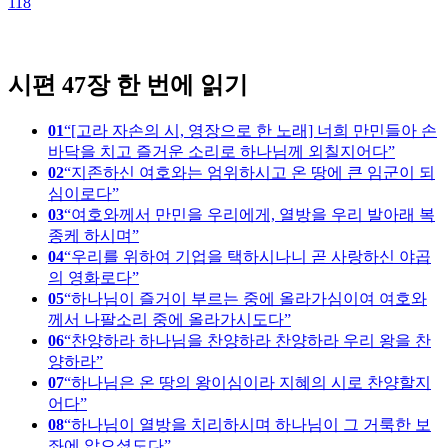
118
1
시편 47장 한 번에 읽기
01
[고라 자손의 시, 영장으로 한 노래] 너희 만민들아 손
바닥을 치고 즐거운 소리로 하나님께 외칠지어다
02
지존하신 여호와는 엄위하시고 온 땅에 큰 임군이 되
심이로다
03
여호와께서 만민을 우리에게, 열방을 우리 발아래 복
종케 하시며
04
우리를 위하여 기업을 택하시나니 곧 사랑하신 야곱
의 영화로다
05
하나님이 즐거이 부르는 중에 올라가심이여 여호와
께서 나팔소리 중에 올라가시도다
06
찬양하라 하나님을 찬양하라 찬양하라 우리 왕을 찬
양하라
07
하나님은 온 땅의 왕이심이라 지혜의 시로 찬양할지
어다
08
하나님이 열방을 치리하시며 하나님이 그 거룩한 보
좌에 앉으셨도다