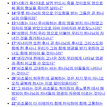
13
너희가 육신대로 살면 반드시 죽을 것이로되 영으로
써 몸의 행실을 죽이면 살리니
14
무릇 하나님의 영으로 인도함을 받는 그들은 곧 하나
님의 아들이라
15
너희는 다시 무서워하는 종의 영을 받지 아니하였고
양자의 영을 받았으므로 아바 아버지라 부르짖느니라
16
성령이 친히 우리 영으로 더불어 우리가 하나님의 자
녀인 것을 증거하시나니
17
자녀이면 또한 후사 곧 하나님의 후사요 그리스도와
함께 한 후사니 우리가 그와 함께 영광을 받기 위하여 고
난도 함께 받아야 될 것이니라
18
생각건대 현재의 고난은 장차 우리에게 나타날 영광
과 족히 비교할 수 없도다
19
피조물의 고대하는 바는 하나님의 아들들의 나타나
는 것이니
20
피조물이 허무한 데 굴복하는 것은 자기 뜻이 아니요
오직 굴복케 하시는 이로 말미암음이라
21
그 바라는 것은 피조물도 썩어짐의 종노릇한 데서 해
방되어 하나님의 자녀들의 영광의 자유에 이르는 것이니
라
22
피조물이 다 이제까지 함께 탄식하며 함께 고통하는