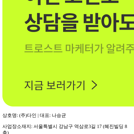
상호명: (주)다인 | 대표: 나승균
사업장소재지: 서울특별시 강남구 역삼로3길 17 (혜진빌딩 8
층)