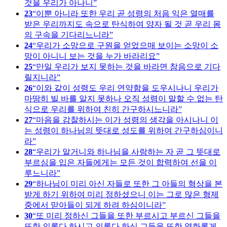
것을 우리가 아나니
23
이뿐 아니라 또한 우리 곧 성령의 처음 익은 열매를
받은 우리까지도 속으로 탄식하여 양자 될 것 곧 우리 몸
의 구속을 기다리느니라
24
우리가 소망으로 구원을 얻었으매 보이는 소망이 소
망이 아니니 보는 것을 누가 바라리요
25
만일 우리가 보지 못하는 것을 바라면 참음으로 기다
릴지니라
26
이와 같이 성령도 우리 연약함을 도우시나니 우리가
마땅히 빌 바를 알지 못하나 오직 성령이 말할 수 없는 탄
식으로 우리를 위하여 친히 간구하시느니라
27
마음을 감찰하시는 이가 성령의 생각을 아시나니 이
는 성령이 하나님의 뜻대로 성도를 위하여 간구하심이니
라
28
우리가 알거니와 하나님을 사랑하는 자 곧 그 뜻대로
부르심을 입은 자들에게는 모든 것이 합력하여 선을 이
루느니라
29
하나님이 미리 아신 자들로 또한 그 아들의 형상을 본
받게 하기 위하여 미리 정하셨으니 이는 그로 많은 형제
중에서 맏아들이 되게 하려 하심이니라
30
또 미리 정하신 그들을 또한 부르시고 부르신 그들을
또한 의롭다 하시고 의롭다 하신 그들을 또한 영화롭게