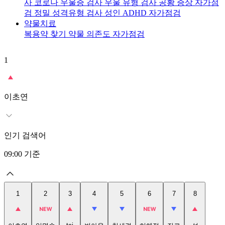
사
코로나 우울증 검사
우울 유형 검사
공황 증상 자가점
검
정밀 성격유형 검사
성인 ADHD 자가점검
약물치료
복용약 찾기
약물 의존도 자가점검
1
2
이초연
인기 검색어
09:00
기준
1
2
3
4
5
6
7
8