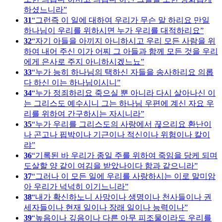
하셨느니라
31
그런즉 이 일에 대하여 우리가 무슨 말 하리요 만일
하나님이 우리를 위하시면 누가 우리를 대적하리요
32
자기 아들을 아끼지 아니하시고 우리 모든 사람을 위
하여 내어 주신 이가 어찌 그 아들과 함께 모든 것을 우리
에게 은사로 주지 아니하시겠느뇨
33
누가 능히 하나님의 택하신 자들을 송사하리요 의롭
다 하신 이는 하나님이시니
34
누가 정죄하리요 죽으실 뿐 아니라 다시 살아나신 이
는 그리스도 예수시니 그는 하나님 우편에 계신 자요 우
리를 위하여 간구하시는 자시니라
35
누가 우리를 그리스도의 사랑에서 끊으리요 환난이
나 곤고나 핍박이나 기근이나 적신이나 위험이나 칼이
랴
36
기록된 바 우리가 종일 주를 위하여 죽임을 당케 되며
도살할 양 같이 여김을 받았나이다 함과 같으니라
37
그러나 이 모든 일에 우리를 사랑하시는 이로 말미암
아 우리가 넉넉히 이기느니라
38
내가 확신하노니 사망이나 생명이나 천사들이나 권
세자들이나 현재 일이나 장래 일이나 능력이나
39
높음이나 깊음이나 다른 아무 피조물이라도 우리를