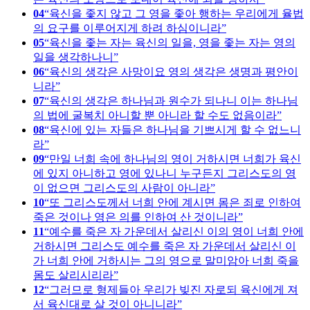
04
육신을 좇지 않고 그 영을 좇아 행하는 우리에게 율법
의 요구를 이루어지게 하려 하심이니라
05
육신을 좇는 자는 육신의 일을, 영을 좇는 자는 영의
일을 생각하나니
06
육신의 생각은 사망이요 영의 생각은 생명과 평안이
니라
07
육신의 생각은 하나님과 원수가 되나니 이는 하나님
의 법에 굴복치 아니할 뿐 아니라 할 수도 없음이라
08
육신에 있는 자들은 하나님을 기쁘시게 할 수 없느니
라
09
만일 너희 속에 하나님의 영이 거하시면 너희가 육신
에 있지 아니하고 영에 있나니 누구든지 그리스도의 영
이 없으면 그리스도의 사람이 아니라
10
또 그리스도께서 너희 안에 계시면 몸은 죄로 인하여
죽은 것이나 영은 의를 인하여 산 것이니라
11
예수를 죽은 자 가운데서 살리신 이의 영이 너희 안에
거하시면 그리스도 예수를 죽은 자 가운데서 살리신 이
가 너희 안에 거하시는 그의 영으로 말미암아 너희 죽을
몸도 살리시리라
12
그러므로 형제들아 우리가 빚진 자로되 육신에게 져
서 육신대로 살 것이 아니니라