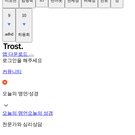
tci
이초연
임명숙
번아웃
천세경
허혜정
진로
성
9
10
adhd
하용희
앱 다운로드
로그인을 해주세요
커뮤니티
오늘의 명언/성경
오늘의 명언
오늘의 성경
전문가와 심리상담