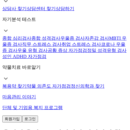
상담사 찾기
상담센터 찾기
상담하기
자기분석 테스트
종합 심리검사
종합 성격검사
우울증 검사
자존감 검사
MBTI 우
울증 검사
직무 스트레스 검사
취업 스트레스 검사
코로나 우울
증 검사
우울 유형 검사
공황 증상 자가점검
정밀 성격유형 검사
성인 ADHD 자가점검
약물치료 바로알기
복용약 찾기
약물 의존도 자가점검
정신의학과 찾기
마음관리 이야기
단체 및 기업용 복지 프로그램
회원가입
로그인