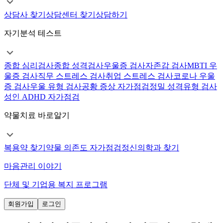
상담사 찾기
상담센터 찾기
상담하기
자기분석 테스트
종합 심리검사
종합 성격검사
우울증 검사
자존감 검사
MBTI 우
울증 검사
직무 스트레스 검사
취업 스트레스 검사
코로나 우울
증 검사
우울 유형 검사
공황 증상 자가점검
정밀 성격유형 검사
성인 ADHD 자가점검
약물치료 바로알기
복용약 찾기
약물 의존도 자가점검
정신의학과 찾기
마음관리 이야기
단체 및 기업용 복지 프로그램
회원가입
로그인