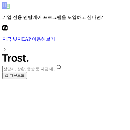
기업 전용 멘탈케어 프로그램
을 도입하고 싶다면?
지금
넛지EAP
이용해보기
앱 다운로드