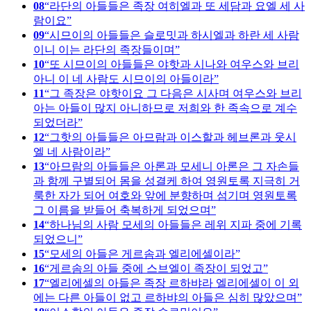
08
라단의 아들들은 족장 여히엘과 또 세담과 요엘 세 사
람이요
09
시므이의 아들들은 슬로밋과 하시엘과 하란 세 사람
이니 이는 라단의 족장들이며
10
또 시므이의 아들들은 야핫과 시나와 여우스와 브리
아니 이 네 사람도 시므이의 아들이라
11
그 족장은 야핫이요 그 다음은 시사며 여우스와 브리
아는 아들이 많지 아니하므로 저희와 한 족속으로 계수
되었더라
12
그핫의 아들들은 아므람과 이스할과 헤브론과 웃시
엘 네 사람이라
13
아므람의 아들들은 아론과 모세니 아론은 그 자손들
과 함께 구별되어 몸을 성결케 하여 영원토록 지극히 거
룩한 자가 되어 여호와 앞에 분향하며 섬기며 영원토록
그 이름을 받들어 축복하게 되었으며
14
하나님의 사람 모세의 아들들은 레위 지파 중에 기록
되었으니
15
모세의 아들은 게르솜과 엘리에셀이라
16
게르솜의 아들 중에 스브엘이 족장이 되었고
17
엘리에셀의 아들은 족장 르하뱌라 엘리에셀이 이 외
에는 다른 아들이 없고 르하뱌의 아들은 심히 많았으며