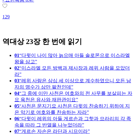
129
1
역대상 23장 한 번에 읽기
01
다윗이 나이 많아 늙으매 아들 솔로몬으로 이스라엘
왕을 삼고
02
이스라엘 모든 방백과 제사장과 레위 사람을 모았더
라
03
레위 사람은 삼십 세 이상으로 계수하였으니 모든 남
자의 명수가 삼만 팔천인데
04
그 중에 이만 사천은 여호와의 전 사무를 보살피는 자
요 육천은 유사와 재판관이요
05
사천은 문지기요 사천은 다윗의 찬송하기 위하여 지
은 악기로 여호와를 찬송하는 자라
06
다윗이 레위의 아들 게르손과 그핫과 므라리의 각 족
속을 따라 그 반열을 나누었더라
07
게르손 자손은 라단과 시므이라