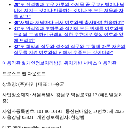
29
또 진설병과 고운 가루의 소제물 곧 무교전병이나 남
비에 지지는 것이나 반죽하는 것이나 또 모든 저울과 자
를 맡고
30
새벽과 저녁마다 서서 여호와께 축사하며 찬송하며
31
또 안식일과 초하루와 절기에 모든 번제를 여호와께
드리되 그 명하신 규례의 정한 수효대로 항상 여호와 앞
에 드리며
32
또 회막의 직무와 성소의 직무와 그 형제 아론 자손의
직무를 지켜 여호와의 전에서 수종드는 것이더라
이용약관 & 개인정보처리방침
위치기반 서비스 이용약관
트로스트 앱 다운로드
상호명: (주)다인 | 대표 : 나승균
사업장소재지: 서울특별시 강남구 역삼로3길 17 (혜진빌딩 8
층)
사업자등록번호: 101-86-16191 | 통신판매업신고번호: 제 2025-
서울강남-03821 | 개인정보책임자: 한상범
대표 메일: trost@hu-mart.com |