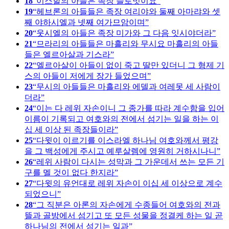
18
이스할의 아들은 족장 슬로밋이요
19
헤브론의 아들들은 족장 여리야와 둘째 아마랴와 셋
째 야하시엘과 넷째 여가므암이며
20
웃시엘의 아들은 족장 미가와 그 다음 잇시야더라
21
므라리의 아들들은 마흘리와 무시요 마흘리의 아들
들은 엘르아살과 기스라
22
엘르아살이 아들이 없이 죽고 딸만 있더니 그 형제 기
스의 아들이 저에게 장가 들었으며
23
무시의 아들들은 마흘리와 에델과 여레못 세 사람이
더라
24
이는 다 레위 자손이니 그 종가를 따라 계수함을 입어
이름이 기록되고 여호와의 전에서 섬기는 일을 하는 이
십 세 이상 된 족장들이라
25
다윗이 이르기를 이스라엘 하나님 여호와께서 평강
을 그 백성에게 주시고 예루살렘에 영원히 거하시나니
26
레위 사람이 다시는 성막과 그 가운데서 쓰는 모든 기
구를 멜 것이 없다 한지라
27
다윗의 유언대로 레위 자손이 이십 세 이상으로 계수
되었으니
28
그 직분은 아론의 자손에게 수종들어 여호와의 전과
뜰과 골방에서 섬기고 또 모든 성물을 정결케 하는 일 곧
하나님의 전에서 섬기는 일과