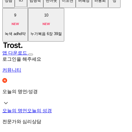
tci
상담
임명숙
번아웃
이초연
허혜정
하용희
성
9
10
녹색 adhd약
누가복음 6장 39절
앱 다운로드
로그인을 해주세요
커뮤니티
오늘의 명언/성경
오늘의 명언
오늘의 성경
전문가와 심리상담