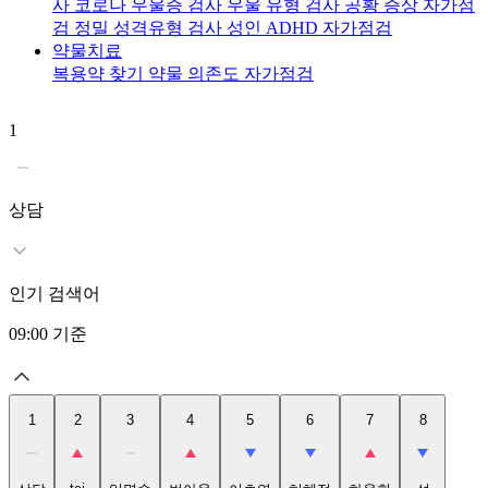
사
코로나 우울증 검사
우울 유형 검사
공황 증상 자가점
검
정밀 성격유형 검사
성인 ADHD 자가점검
약물치료
복용약 찾기
약물 의존도 자가점검
1
2
t
상담
인기 검색어
09:00
기준
1
2
3
4
5
6
7
8