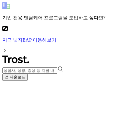
기업 전용 멘탈케어 프로그램
을 도입하고 싶다면?
지금
넛지EAP
이용해보기
앱 다운로드