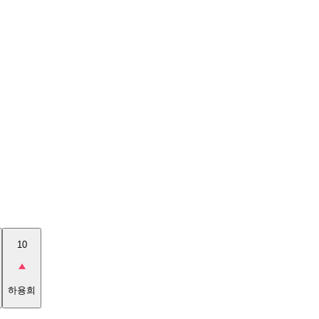
10
하용희