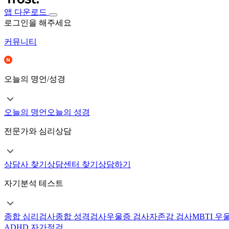
앱 다운로드
로그인을 해주세요
커뮤니티
오늘의 명언/성경
오늘의 명언
오늘의 성경
전문가와 심리상담
상담사 찾기
상담센터 찾기
상담하기
자기분석 테스트
종합 심리검사
종합 성격검사
우울증 검사
자존감 검사
MBTI 우
ADHD 자가점검