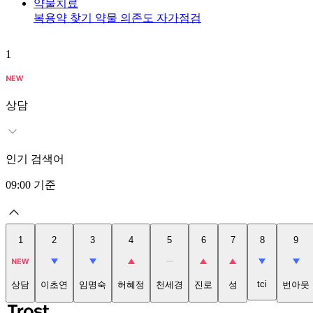
약물치료
복용약 찾기
약물 의존도 자가점검
1
상담
인기 검색어
09:00
기준
1
2
3
4
5
6
7
8
9
tci
상담
이초연
임명숙
허혜정
천세경
진로
성
번아웃