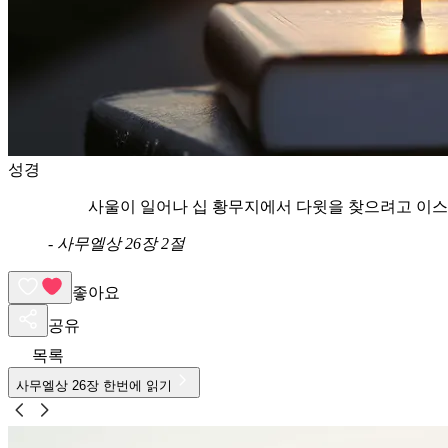
성경
사울이 일어나 십 황무지에서 다윗을 찾으려고 이스
-
사무엘상 26장 2절
좋아요
공유
목록
사무엘상
26
장 한번에 읽기