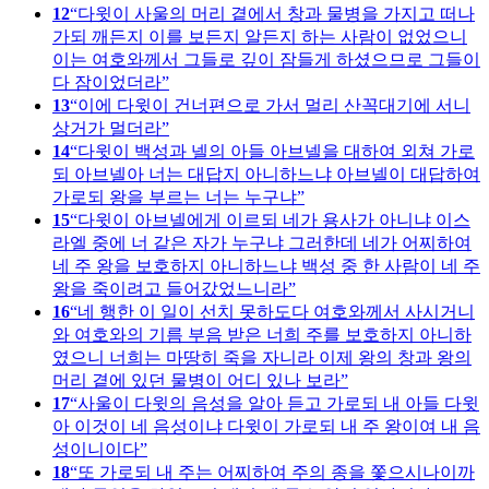
12
다윗이 사울의 머리 곁에서 창과 물병을 가지고 떠나
가되 깨든지 이를 보든지 알든지 하는 사람이 없었으니
이는 여호와께서 그들로 깊이 잠들게 하셨으므로 그들이
다 잠이었더라
13
이에 다윗이 건너편으로 가서 멀리 산꼭대기에 서니
상거가 멀더라
14
다윗이 백성과 넬의 아들 아브넬을 대하여 외쳐 가로
되 아브넬아 너는 대답지 아니하느냐 아브넬이 대답하여
가로되 왕을 부르는 너는 누구냐
15
다윗이 아브넬에게 이르되 네가 용사가 아니냐 이스
라엘 중에 너 같은 자가 누구냐 그러한데 네가 어찌하여
네 주 왕을 보호하지 아니하느냐 백성 중 한 사람이 네 주
왕을 죽이려고 들어갔었느니라
16
네 행한 이 일이 선치 못하도다 여호와께서 사시거니
와 여호와의 기름 부음 받은 너희 주를 보호하지 아니하
였으니 너희는 마땅히 죽을 자니라 이제 왕의 창과 왕의
머리 곁에 있던 물병이 어디 있나 보라
17
사울이 다윗의 음성을 알아 듣고 가로되 내 아들 다윗
아 이것이 네 음성이냐 다윗이 가로되 내 주 왕이여 내 음
성이니이다
18
또 가로되 내 주는 어찌하여 주의 종을 쫓으시나이까