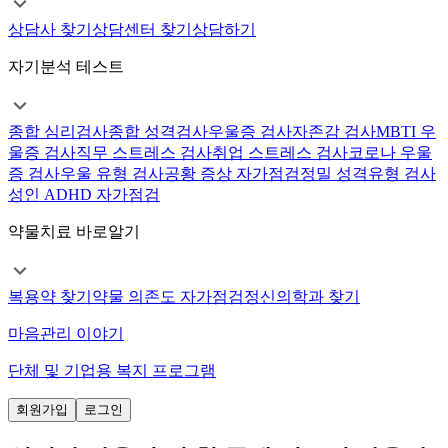
상담사 찾기
상담센터 찾기
상담하기
자기분석 테스트
종합 심리검사
종합 성격검사
우울증 검사
자존감 검사
MBTI 우
울증 검사
직무 스트레스 검사
취업 스트레스 검사
코로나 우울
증 검사
우울 유형 검사
공황 증상 자가점검
정밀 성격유형 검사
성인 ADHD 자가점검
약물치료 바로알기
복용약 찾기
약물 의존도 자가점검
정신의학과 찾기
마음관리 이야기
단체 및 기업용 복지 프로그램
회원가입
로그인