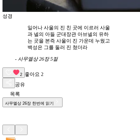
성경
일어나 사울의 진 친 곳에 이르러 사울
과 넬의 아들 군대장관 아브넬의 유하
는 곳을 본즉 사울이 진 가운데 누웠고
백성은 그를 둘러 진 쳤더라
-
사무엘상 26장 5절
좋아요
2
2
공유
목록
사무엘상
26
장 한번에 읽기