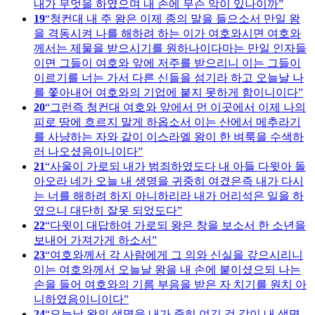
내가 무엇을 하였으며 내 손에 무슨 악이 있나이까
19
청컨대 내 주 왕은 이제 종의 말을 들으소서 만일 왕
을 격동시켜 나를 해하려 하는 이가 여호와시면 여호와
께서는 제물을 받으시기를 원하나이다마는 만일 인자들
이면 그들이 여호와 앞에 저주를 받으리니 이는 그들이
이르기를 너는 가서 다른 신들을 섬기라 하고 오늘날 나
를 쫓아내어 여호와의 기업에 붙지 못하게 함이니이다
20
그런즉 청컨대 여호와 앞에서 먼 이곳에서 이제 나의
피로 땅에 흐르지 말게 하옵소서 이는 산에서 메추라기
를 사냥하는 자와 같이 이스라엘 왕이 한 벼룩을 수색하
러 나오셨음이니이다
21
사울이 가로되 내가 범죄하였도다 내 아들 다윗아 돌
아오라 네가 오늘 내 생명을 귀중히 여겼은즉 내가 다시
는 너를 해하려 하지 아니하리라 내가 어리석은 일을 하
였으니 대단히 잘못 되었도다
22
다윗이 대답하여 가로되 왕은 창을 보소서 한 소년을
보내어 가져가게 하소서
23
여호와께서 각 사람에게 그 의와 신실을 갚으시리니
이는 여호와께서 오늘날 왕을 내 손에 붙이셨으되 나는
손을 들어 여호와의 기름 부음을 받은 자 치기를 원치 아
니하였음이니이다
24
오늘날 왕의 생명을 내가 중히 여긴 것 같이 내 생명