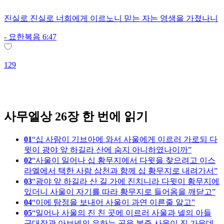
진실로 진실로 너희에게 이르노니 믿는 자는 영생을 가졌나니
-
요한복음 6:47
129
1
사무엘상 26장 한 번에 읽기
01
십 사람이 기브아에 와서 사울에게 이르러 가로되 다
윗이 광야 앞 하길라 산에 숨지 아니하였나이까
02
사울이 일어나 십 황무지에서 다윗을 찾으려고 이스
라엘에서 택한 사람 삼천과 함께 십 황무지로 내려가서
03
광야 앞 하길라 산 길 가에 진치니라 다윗이 황무지에
있더니 사울이 자기를 따라 황무지로 들어옴을 깨닫고
04
이에 탐정을 보내어 사울이 과연 이른줄 알고
05
일어나 사울의 진 친 곳에 이르러 사울과 넬의 아들
군대장관 아브넬의 유하는 곳을 본즉 사울이 진 가운데