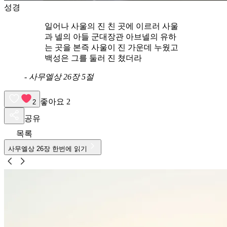
성경
일어나 사울의 진 친 곳에 이르러 사울
과 넬의 아들 군대장관 아브넬의 유하
는 곳을 본즉 사울이 진 가운데 누웠고
백성은 그를 둘러 진 쳤더라
-
사무엘상 26장 5절
좋아요
2
2
공유
목록
사무엘상
26
장 한번에 읽기