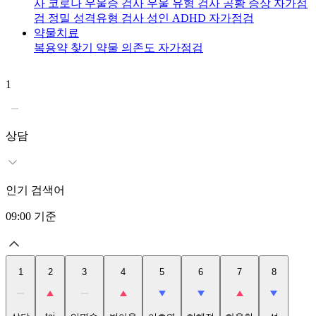
사
코로나 우울증 검사
우울 유형 검사
공황 증상 자가점
검
정밀 성격유형 검사
성인 ADHD 자가점검
약물치료
복용약 찾기
약물 의존도 자가점검
1
2
t
상담
인기 검색어
09:00
기준
1
2
3
4
5
6
7
8