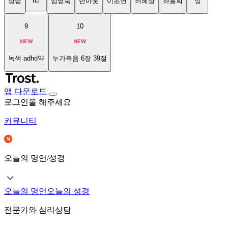
tci
상담
임명숙
번아웃
이초연
허혜정
하용희
성
9
10
녹색 adhd약
누가복음 6장 39절
앱 다운로드
로그인을 해주세요
커뮤니티
오늘의 명언/성경
오늘의 명언
오늘의 성경
전문가와 심리상담