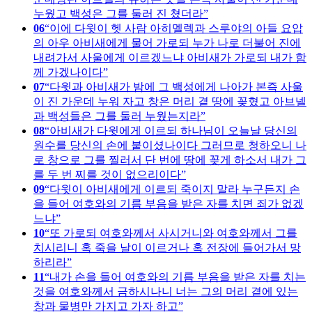
누웠고 백성은 그를 둘러 진 쳤더라
06
이에 다윗이 헷 사람 아히멜렉과 스루야의 아들 요압
의 아우 아비새에게 물어 가로되 누가 나로 더불어 진에
내려가서 사울에게 이르겠느냐 아비새가 가로되 내가 함
께 가겠나이다
07
다윗과 아비새가 밤에 그 백성에게 나아가 본즉 사울
이 진 가운데 누워 자고 창은 머리 곁 땅에 꽂혔고 아브넬
과 백성들은 그를 둘러 누웠는지라
08
아비새가 다윗에게 이르되 하나님이 오늘날 당신의
원수를 당신의 손에 붙이셨나이다 그러므로 청하오니 나
로 창으로 그를 찔러서 단 번에 땅에 꽂게 하소서 내가 그
를 두 번 찌를 것이 없으리이다
09
다윗이 아비새에게 이르되 죽이지 말라 누구든지 손
을 들어 여호와의 기름 부음을 받은 자를 치면 죄가 없겠
느냐
10
또 가로되 여호와께서 사시거니와 여호와께서 그를
치시리니 혹 죽을 날이 이르거나 혹 전장에 들어가서 망
하리라
11
내가 손을 들어 여호와의 기름 부음을 받은 자를 치는
것을 여호와께서 금하시나니 너는 그의 머리 곁에 있는
창과 물병만 가지고 가자 하고