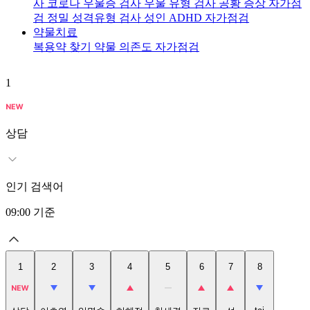
사
코로나 우울증 검사
우울 유형 검사
공황 증상 자가점
검
정밀 성격유형 검사
성인 ADHD 자가점검
약물치료
복용약 찾기
약물 의존도 자가점검
1
2
상담
인기 검색어
09:00
기준
1
2
3
4
5
6
7
8