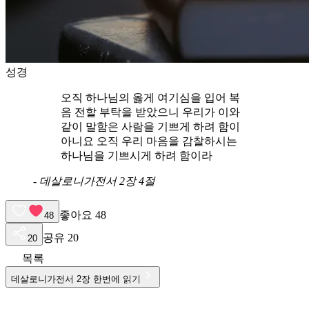
성경
오직 하나님의 옳게 여기심을 입어 복
음 전할 부탁을 받았으니 우리가 이와
같이 말함은 사람을 기쁘게 하려 함이
아니요 오직 우리 마음을 감찰하시는
하나님을 기쁘시게 하려 함이라
-
데살로니가전서 2장 4절
좋아요
48
48
공유
20
20
목록
데살로니가전서
2
장 한번에 읽기