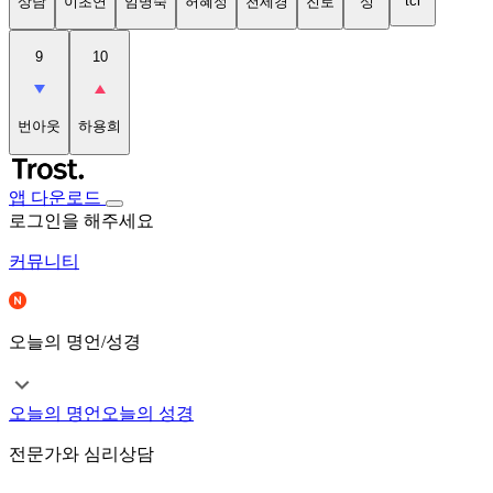
tci
상담
이초연
임명숙
허혜정
천세경
진로
성
9
10
번아웃
하용희
앱 다운로드
로그인을 해주세요
커뮤니티
오늘의 명언/성경
오늘의 명언
오늘의 성경
전문가와 심리상담