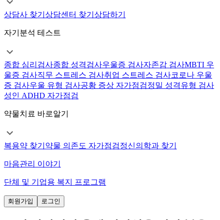
상담사 찾기
상담센터 찾기
상담하기
자기분석 테스트
종합 심리검사
종합 성격검사
우울증 검사
자존감 검사
MBTI 우
울증 검사
직무 스트레스 검사
취업 스트레스 검사
코로나 우울
증 검사
우울 유형 검사
공황 증상 자가점검
정밀 성격유형 검사
성인 ADHD 자가점검
약물치료 바로알기
복용약 찾기
약물 의존도 자가점검
정신의학과 찾기
마음관리 이야기
단체 및 기업용 복지 프로그램
회원가입
로그인