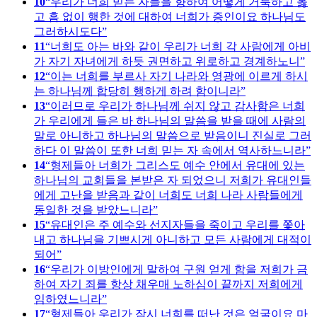
10
우리가 너희 믿는 자들을 향하여 어떻게 거룩하고 옳
고 흠 없이 행한 것에 대하여 너희가 증인이요 하나님도
그러하시도다
11
너희도 아는 바와 같이 우리가 너희 각 사람에게 아비
가 자기 자녀에게 하듯 권면하고 위로하고 경계하노니
12
이는 너희를 부르사 자기 나라와 영광에 이르게 하시
는 하나님께 합당히 행하게 하려 함이니라
13
이러므로 우리가 하나님께 쉬지 않고 감사함은 너희
가 우리에게 들은 바 하나님의 말씀을 받을 때에 사람의
말로 아니하고 하나님의 말씀으로 받음이니 진실로 그러
하다 이 말씀이 또한 너희 믿는 자 속에서 역사하느니라
14
형제들아 너희가 그리스도 예수 안에서 유대에 있는
하나님의 교회들을 본받은 자 되었으니 저희가 유대인들
에게 고난을 받음과 같이 너희도 너희 나라 사람들에게
동일한 것을 받았느니라
15
유대인은 주 예수와 선지자들을 죽이고 우리를 쫓아
내고 하나님을 기쁘시게 아니하고 모든 사람에게 대적이
되어
16
우리가 이방인에게 말하여 구원 얻게 함을 저희가 금
하여 자기 죄를 항상 채우매 노하심이 끝까지 저희에게
임하였느니라
17
형제들아 우리가 잠시 너희를 떠난 것은 얼굴이요 마