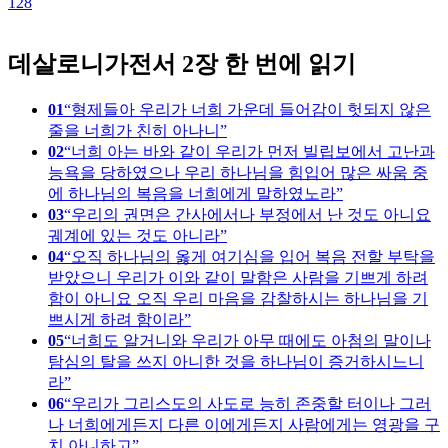
128
1
데살로니가전서 2장 한 번에 읽기
01
형제들아 우리가 너희 가운데 들어감이 헛되지 않은
줄을 너희가 친히 아나니
02
너희 아는 바와 같이 우리가 먼저 빌립보에서 고난과
능욕을 당하였으나 우리 하나님을 힘입어 많은 싸움 중
에 하나님의 복음을 너희에게 말하였노라
03
우리의 권면은 간사에서나 부정에서 난 것도 아니요
궤계에 있는 것도 아니라
04
오직 하나님의 옳게 여기심을 입어 복음 전할 부탁을
받았으니 우리가 이와 같이 말함은 사람을 기쁘게 하려
함이 아니요 오직 우리 마음을 감찰하시는 하나님을 기
쁘시게 하려 함이라
05
너희도 알거니와 우리가 아무 때에도 아첨의 말이나
탐심의 탈을 쓰지 아니한 것을 하나님이 증거하시느니
라
06
우리가 그리스도의 사도로 능히 존중할 터이나 그러
나 너희에게든지 다른 이에게든지 사람에게는 영광을 구
치 아니하고