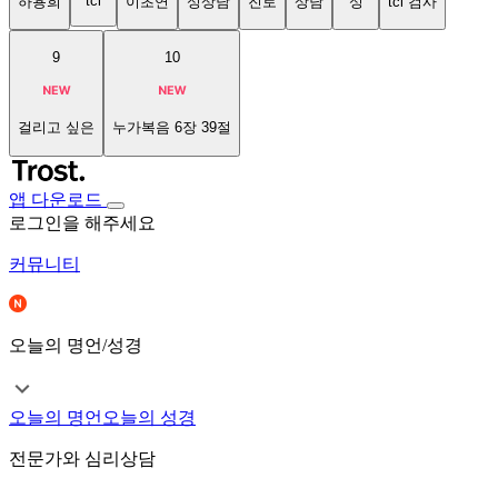
tci
하용희
이초연
성상담
진로
상담
성
tci 검사
9
10
걸리고 싶은
누가복음 6장 39절
앱 다운로드
로그인을 해주세요
커뮤니티
오늘의 명언/성경
오늘의 명언
오늘의 성경
전문가와 심리상담