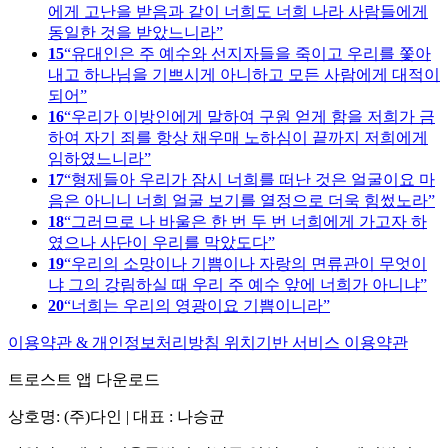
에게 고난을 받음과 같이 너희도 너희 나라 사람들에게
동일한 것을 받았느니라
15
유대인은 주 예수와 선지자들을 죽이고 우리를 쫓아
내고 하나님을 기쁘시게 아니하고 모든 사람에게 대적이
되어
16
우리가 이방인에게 말하여 구원 얻게 함을 저희가 금
하여 자기 죄를 항상 채우매 노하심이 끝까지 저희에게
임하였느니라
17
형제들아 우리가 잠시 너희를 떠난 것은 얼굴이요 마
음은 아니니 너희 얼굴 보기를 열정으로 더욱 힘썼노라
18
그러므로 나 바울은 한 번 두 번 너희에게 가고자 하
였으나 사단이 우리를 막았도다
19
우리의 소망이나 기쁨이나 자랑의 면류관이 무엇이
냐 그의 강림하실 때 우리 주 예수 앞에 너희가 아니냐
20
너희는 우리의 영광이요 기쁨이니라
이용약관 & 개인정보처리방침
위치기반 서비스 이용약관
트로스트 앱 다운로드
상호명: (주)다인 | 대표 : 나승균