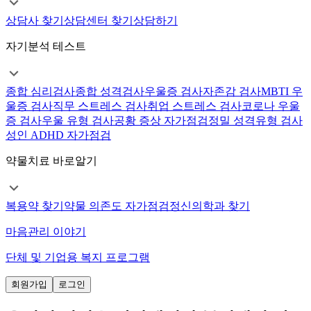
상담사 찾기
상담센터 찾기
상담하기
자기분석 테스트
종합 심리검사
종합 성격검사
우울증 검사
자존감 검사
MBTI 우
울증 검사
직무 스트레스 검사
취업 스트레스 검사
코로나 우울
증 검사
우울 유형 검사
공황 증상 자가점검
정밀 성격유형 검사
성인 ADHD 자가점검
약물치료 바로알기
복용약 찾기
약물 의존도 자가점검
정신의학과 찾기
마음관리 이야기
단체 및 기업용 복지 프로그램
회원가입
로그인