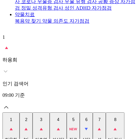
사
코로나 우울증 검사
우울 유형 검사
공황 증상 자가점
검
정밀 성격유형 검사
성인 ADHD 자가점검
약물치료
복용약 찾기
약물 의존도 자가점검
1
2
t
하용희
인기 검색어
09:00
기준
1
2
3
4
5
6
7
8