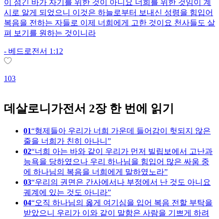
이 섬긴 바가 자기를 위한 것이 아니요 너희를 위한 것임이 계
시로 알게 되었으니 이것은 하늘로부터 보내신 성령을 힘입어
복음을 전하는 자들로 이제 너희에게 고한 것이요 천사들도 살
펴 보기를 원하는 것이니라
-
베드로전서 1:12
1
103
데살로니가전서 2장 한 번에 읽기
01
형제들아 우리가 너희 가운데 들어감이 헛되지 않은
줄을 너희가 친히 아나니
02
너희 아는 바와 같이 우리가 먼저 빌립보에서 고난과
능욕을 당하였으나 우리 하나님을 힘입어 많은 싸움 중
에 하나님의 복음을 너희에게 말하였노라
03
우리의 권면은 간사에서나 부정에서 난 것도 아니요
궤계에 있는 것도 아니라
04
오직 하나님의 옳게 여기심을 입어 복음 전할 부탁을
받았으니 우리가 이와 같이 말함은 사람을 기쁘게 하려