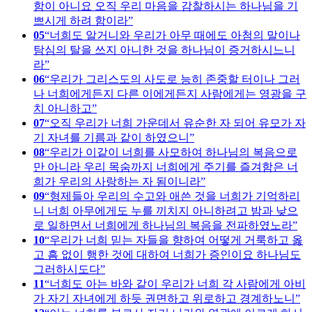
함이 아니요 오직 우리 마음을 감찰하시는 하나님을 기
쁘시게 하려 함이라
05
너희도 알거니와 우리가 아무 때에도 아첨의 말이나
탐심의 탈을 쓰지 아니한 것을 하나님이 증거하시느니
라
06
우리가 그리스도의 사도로 능히 존중할 터이나 그러
나 너희에게든지 다른 이에게든지 사람에게는 영광을 구
치 아니하고
07
오직 우리가 너희 가운데서 유순한 자 되어 유모가 자
기 자녀를 기름과 같이 하였으니
08
우리가 이같이 너희를 사모하여 하나님의 복음으로
만 아니라 우리 목숨까지 너희에게 주기를 즐겨함은 너
희가 우리의 사랑하는 자 됨이니라
09
형제들아 우리의 수고와 애쓴 것을 너희가 기억하리
니 너희 아무에게도 누를 끼치지 아니하려고 밤과 낮으
로 일하면서 너희에게 하나님의 복음을 전파하였노라
10
우리가 너희 믿는 자들을 향하여 어떻게 거룩하고 옳
고 흠 없이 행한 것에 대하여 너희가 증인이요 하나님도
그러하시도다
11
너희도 아는 바와 같이 우리가 너희 각 사람에게 아비
가 자기 자녀에게 하듯 권면하고 위로하고 경계하노니