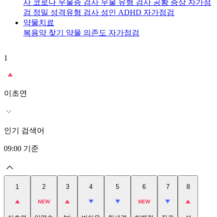
사
코로나 우울증 검사
우울 유형 검사
공황 증상 자가점
검
정밀 성격유형 검사
성인 ADHD 자가점검
약물치료
복용약 찾기
약물 의존도 자가점검
1
2
이초연
인기 검색어
09:00
기준
1
2
3
4
5
6
7
8