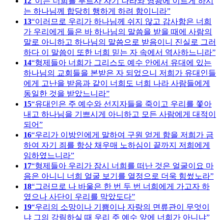
12
이는 너희를 부르사 자기 나라와 영광에 이르게 하시
는 하나님께 합당히 행하게 하려 함이니라
13
이러므로 우리가 하나님께 쉬지 않고 감사함은 너희
가 우리에게 들은 바 하나님의 말씀을 받을 때에 사람의
말로 아니하고 하나님의 말씀으로 받음이니 진실로 그러
하다 이 말씀이 또한 너희 믿는 자 속에서 역사하느니라
14
형제들아 너희가 그리스도 예수 안에서 유대에 있는
하나님의 교회들을 본받은 자 되었으니 저희가 유대인들
에게 고난을 받음과 같이 너희도 너희 나라 사람들에게
동일한 것을 받았느니라
15
유대인은 주 예수와 선지자들을 죽이고 우리를 쫓아
내고 하나님을 기쁘시게 아니하고 모든 사람에게 대적이
되어
16
우리가 이방인에게 말하여 구원 얻게 함을 저희가 금
하여 자기 죄를 항상 채우매 노하심이 끝까지 저희에게
임하였느니라
17
형제들아 우리가 잠시 너희를 떠난 것은 얼굴이요 마
음은 아니니 너희 얼굴 보기를 열정으로 더욱 힘썼노라
18
그러므로 나 바울은 한 번 두 번 너희에게 가고자 하
였으나 사단이 우리를 막았도다
19
우리의 소망이나 기쁨이나 자랑의 면류관이 무엇이
냐 그의 강림하실 때 우리 주 예수 앞에 너희가 아니냐