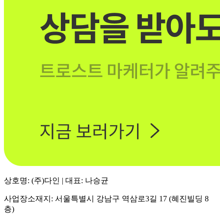
상호명: (주)다인 | 대표: 나승균
사업장소재지: 서울특별시 강남구 역삼로3길 17 (혜진빌딩 8
층)