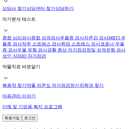
상담사 찾기
상담센터 찾기
상담하기
자기분석 테스트
종합 심리검사
종합 성격검사
우울증 검사
자존감 검사
MBTI 우
울증 검사
직무 스트레스 검사
취업 스트레스 검사
코로나 우울
증 검사
우울 유형 검사
공황 증상 자가점검
정밀 성격유형 검사
성인 ADHD 자가점검
약물치료 바로알기
복용약 찾기
약물 의존도 자가점검
정신의학과 찾기
마음관리 이야기
단체 및 기업용 복지 프로그램
회원가입
로그인