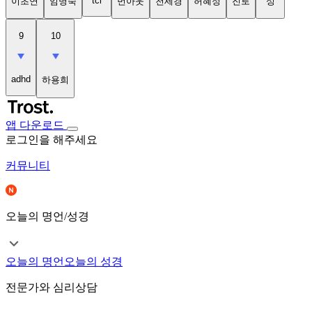
tci
이초연
임명숙
번아웃
천세경
허혜정
진로
성
9
10
adhd
하용희
앱 다운로드
로그인을 해주세요
커뮤니티
오늘의 명언/성경
오늘의 명언
오늘의 성경
전문가와 심리상담