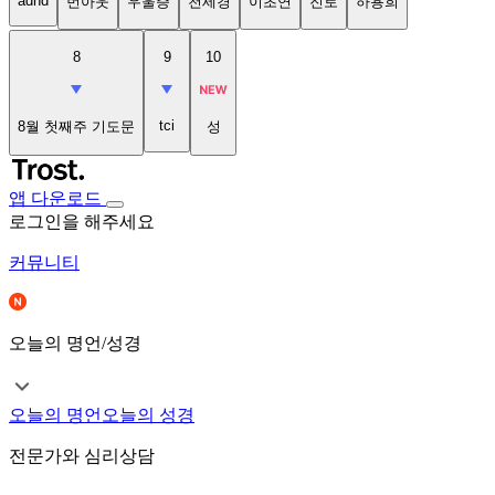
adhd
번아웃
우울증
천세경
이초연
진로
하용희
8
9
10
tci
8월 첫째주 기도문
성
앱 다운로드
로그인을 해주세요
커뮤니티
오늘의 명언/성경
오늘의 명언
오늘의 성경
전문가와 심리상담