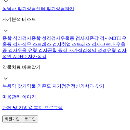
상담사 찾기
상담센터 찾기
상담하기
자기분석 테스트
종합 심리검사
종합 성격검사
우울증 검사
자존감 검사
MBTI 우
울증 검사
직무 스트레스 검사
취업 스트레스 검사
코로나 우울
증 검사
우울 유형 검사
공황 증상 자가점검
정밀 성격유형 검사
성인 ADHD 자가점검
약물치료 바로알기
복용약 찾기
약물 의존도 자가점검
정신의학과 찾기
마음관리 이야기
단체 및 기업용 복지 프로그램
회원가입
로그인