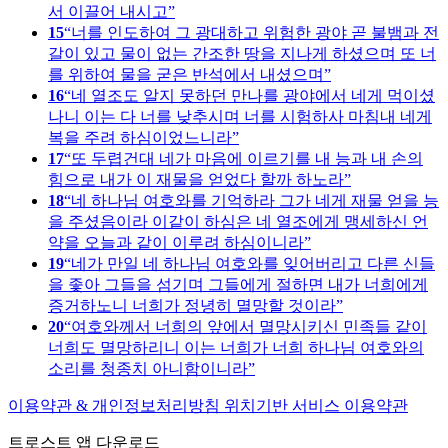
서 이끌어 내시고
15
너를 인도하여 그 광대하고 위험한 광야 곧 불뱀과 전
갈이 있고 물이 없는 간조한 땅을 지나게 하셨으며 또 너
를 위하여 물을 굳은 반석에서 내셨으며
16
네 열조도 알지 못하던 만나를 광야에서 네게 먹이셨
나니 이는 다 너를 낮추시며 너를 시험하사 마침내 네게
복을 주려 하심이었느니라
17
또 두렵건대 네가 마음에 이르기를 내 능과 내 손의
힘으로 내가 이 재물을 얻었다 할까 하노라
18
네 하나님 여호와를 기억하라 그가 네게 재물 얻을 능
을 주셨음이라 이같이 하심은 네 열조에게 맹세하신 언
약을 오늘과 같이 이루려 하심이니라
19
네가 만일 네 하나님 여호와를 잊어버리고 다른 신들
을 좇아 그들을 섬기며 그들에게 절하면 내가 너희에게
증거하노니 너희가 정녕히 멸망할 것이라
20
여호와께서 너희의 앞에서 멸망시키신 민족들 같이
너희도 멸망하리니 이는 너희가 너희 하나님 여호와의
소리를 청종치 아니함이니라
이용약관 & 개인정보처리방침
위치기반 서비스 이용약관
트로스트 앱 다운로드