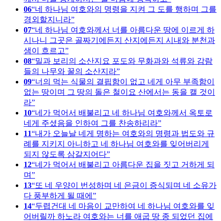
06
네 하나님 여호와의 명령을 지켜 그 도를 행하며 그를
경외할지니라
07
네 하나님 여호와께서 너를 아름다운 땅에 이르게 하
시나니 그곳은 골짜기에든지 산지에든지 시내와 분천과
샘이 흐르고
08
밀과 보리의 소산지요 포도와 무화과와 석류와 감람
들의 나무와 꿀의 소산지라
09
너의 먹는 식물의 결핍함이 없고 네게 아무 부족함이
없는 땅이며 그 땅의 돌은 철이요 산에서는 동을 캘 것이
라
10
네가 먹어서 배불리고 네 하나님 여호와께서 옥토로
네게 주셨음을 인하여 그를 찬송하리라
11
내가 오늘날 네게 명하는 여호와의 명령과 법도와 규
례를 지키지 아니하고 네 하나님 여호와를 잊어버리게
되지 않도록 삼갈지어다
12
네가 먹어서 배불리고 아름다운 집을 짓고 거하게 되
며
13
또 네 우양이 번성하며 네 은금이 증식되며 네 소유가
다 풍부하게 될 때에
14
두렵건대 네 마음이 교만하여 네 하나님 여호와를 잊
어버릴까 하노라 여호와는 너를 애굽 땅 종 되었던 집에