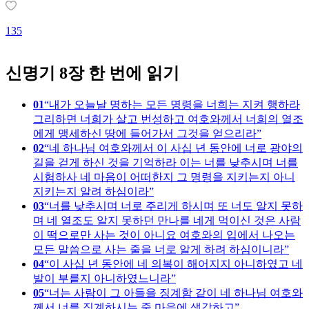
1
135
신명기 8장 한 번에 읽기
01
내가 오늘날 명하는 모든 명령을 너희는 지켜 행하라
그리하면 너희가 살고 번성하고 여호와께서 너희의 열조
에게 맹세하신 땅에 들어가서 그것을 얻으리라
02
네 하나님 여호와께서 이 사십 년 동안에 너로 광야의
길을 걷게 하신 것을 기억하라 이는 너를 낮추시며 너를
시험하사 네 마음이 어떠한지 그 명령을 지키는지 아니
지키는지 알려 하심이라
03
너를 낮추시며 너로 주리게 하시며 또 너도 알지 못하
며 네 열조도 알지 못하던 만나를 네게 먹이신 것은 사람
이 떡으로만 사는 것이 아니요 여호와의 입에서 나오는
모든 말씀으로 사는 줄을 너로 알게 하려 하심이니라
04
이 사십 년 동안에 네 의복이 해어지지 아니하였고 네
발이 부릍지 아니하였느니라
05
너는 사람이 그 아들을 징계함 같이 네 하나님 여호와
께서 너를 징계하시는 줄 마음에 생각하고