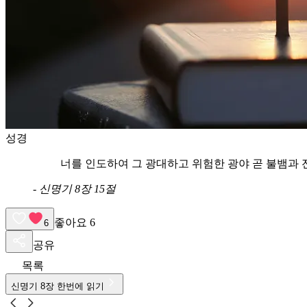
성경
너를 인도하여 그 광대하고 위험한 광야 곧 불뱀과 
-
신명기 8장 15절
좋아요
6
6
공유
목록
신명기
8
장 한번에 읽기