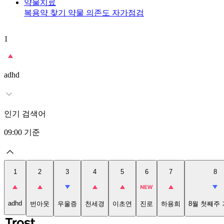
약물치료
복용약 찾기
약물 의존도 자가점검
1
adhd
인기 검색어
09:00
기준
1
2
3
4
5
6
7
8
adhd
번아웃
우울증
천세경
이초연
진로
하용희
8월 첫째주