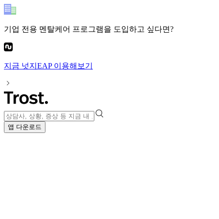
기업 전용 멘탈케어 프로그램
을 도입하고 싶다면?
지금
넛지EAP
이용해보기
앱 다운로드