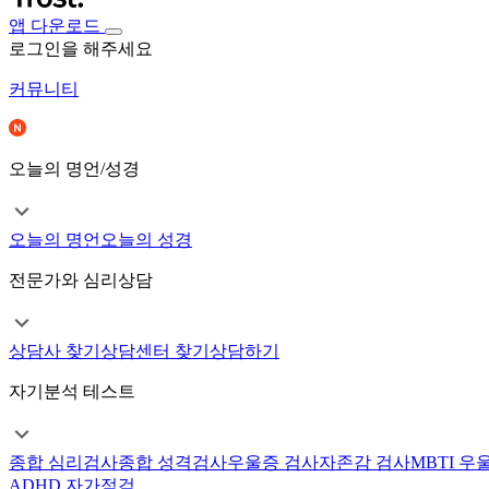
앱 다운로드
로그인을 해주세요
커뮤니티
오늘의 명언/성경
오늘의 명언
오늘의 성경
전문가와 심리상담
상담사 찾기
상담센터 찾기
상담하기
자기분석 테스트
종합 심리검사
종합 성격검사
우울증 검사
자존감 검사
MBTI 우
ADHD 자가점검