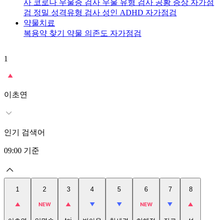
사
코로나 우울증 검사
우울 유형 검사
공황 증상 자가점
검
정밀 성격유형 검사
성인 ADHD 자가점검
약물치료
복용약 찾기
약물 의존도 자가점검
1
2
이초연
인기 검색어
09:00
기준
1
2
3
4
5
6
7
8