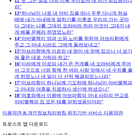
12
또 그는 실로 나의 이복 누이로서 내 처가 되었음이니
라
13
하나님이 나로 내 아비 집을 떠나 두루 다니게 하실
때에 내가 아내에게 말하기를 이후로 우리의 가는 곳마
다 그대는 나를 그대의 오라비라 하라 이것이 그대가 내
게 베풀 은혜라 하였었노라
14
아비멜렉이 양과 소와 노비를 취하여 아브라함에게
주고 그 아내 사라도 그에게 돌려보내고
15
아브라함에게 이르되 내 땅이 네 앞에 있으니 너 보기
에 좋은 대로 거하라 하고
16
사라에게 이르되 내가 은 천개를 네 오라비에게 주어
서 그것으로 너와 함께 한 여러 사람 앞에서 네 수치를 풀
게 하였노니 네 일이 다 선히 해결되었느니라
17
아브라함이 하나님께 기도하매 하나님이 아비멜렉과
그 아내와 여종을 치료하사 생산케 하셨으니
18
여호와께서 이왕에 아브라함의 아내 사라의 연고로
아비멜렉의 집 모든 태를 닫히셨음이더라
이용약관 & 개인정보처리방침
위치기반 서비스 이용약관
트로스트 앱 다운로드