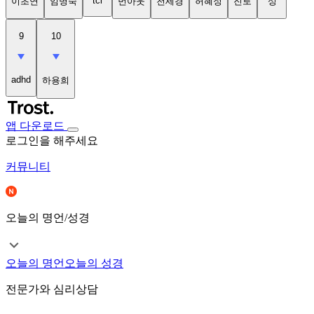
tci
이초연
임명숙
번아웃
천세경
허혜정
진로
성
9
10
adhd
하용희
앱 다운로드
로그인을 해주세요
커뮤니티
오늘의 명언/성경
오늘의 명언
오늘의 성경
전문가와 심리상담