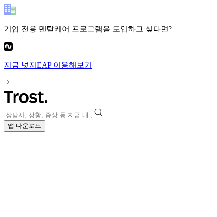
기업 전용 멘탈케어 프로그램
을 도입하고 싶다면?
지금
넛지EAP
이용해보기
앱 다운로드