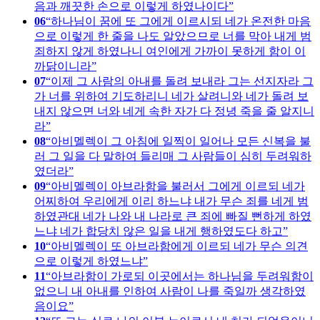
음과 깨끗한 손으로 이렇게 하였나이다
06
하나님이 꿈에 또 그에게 이르시되 네가 온전한 마음
으로 이렇게 한 줄을 나도 알았으므로 너를 막아 내게 범
죄하지 않게 하였나니 여인에게 가까이 못하게 함이 이
까닭이니라
07
이제 그 사람의 아내를 돌려 보내라 그는 선지자라 그
가 너를 위하여 기도하리니 네가 살려니와 네가 돌려 보
내지 않으면 너와 네게 속한 자가 다 정녕 죽을 줄 알지니
라
08
아비멜렉이 그 아침에 일찍이 일어나 모든 신복을 불
러 그 일을 다 말하여 들리매 그 사람들이 심히 두려워하
였더라
09
아비멜렉이 아브라함을 불러서 그에게 이르되 네가
어찌하여 우리에게 이리 하느냐 내가 무슨 죄를 네게 범
하였관대 네가 나와 내 나라로 큰 죄에 빠질 뻔하게 하였
느냐 네가 합당치 않은 일을 내게 행하였도다 하고
10
아비멜렉이 또 아브라함에게 이르되 네가 무슨 의견
으로 이렇게 하였느냐
11
아브라함이 가로되 이곳에서는 하나님을 두려워함이
없으니 내 아내를 인하여 사람이 나를 죽일까 생각하였
음이요