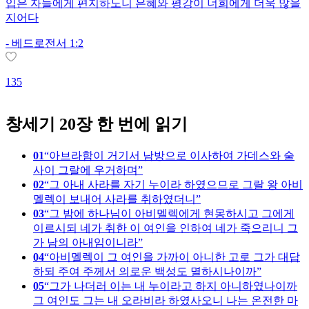
입은 자들에게 편지하노니 은혜와 평강이 너희에게 더욱 많을
지어다
-
베드로전서 1:2
1
135
창세기 20장 한 번에 읽기
01
아브라함이 거기서 남방으로 이사하여 가데스와 술
사이 그랄에 우거하며
02
그 아내 사라를 자기 누이라 하였으므로 그랄 왕 아비
멜렉이 보내어 사라를 취하였더니
03
그 밤에 하나님이 아비멜렉에게 현몽하시고 그에게
이르시되 네가 취한 이 여인을 인하여 네가 죽으리니 그
가 남의 아내임이니라
04
아비멜렉이 그 여인을 가까이 아니한 고로 그가 대답
하되 주여 주께서 의로운 백성도 멸하시나이까
05
그가 나더러 이는 내 누이라고 하지 아니하였나이까
그 여인도 그는 내 오라비라 하였사오니 나는 온전한 마