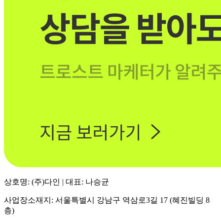
상호명: (주)다인 | 대표: 나승균
사업장소재지: 서울특별시 강남구 역삼로3길 17 (혜진빌딩 8
층)