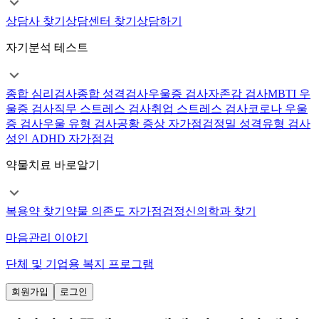
상담사 찾기
상담센터 찾기
상담하기
자기분석 테스트
종합 심리검사
종합 성격검사
우울증 검사
자존감 검사
MBTI 우
울증 검사
직무 스트레스 검사
취업 스트레스 검사
코로나 우울
증 검사
우울 유형 검사
공황 증상 자가점검
정밀 성격유형 검사
성인 ADHD 자가점검
약물치료 바로알기
복용약 찾기
약물 의존도 자가점검
정신의학과 찾기
마음관리 이야기
단체 및 기업용 복지 프로그램
회원가입
로그인