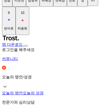
tci
상담
이초연
임명숙
허혜정
천세경
진로
성
9
10
번아웃
하용희
앱 다운로드
로그인을 해주세요
커뮤니티
오늘의 명언/성경
오늘의 명언
오늘의 성경
전문가와 심리상담