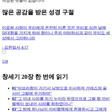
작성된 댓글이 없습니다.
많은
공감
을 받은 성경 구절
이로써 사랑이 우리에게 온전히 이룬 것은 우리로 심판 날에
담대함을 가지게 하려 함이니 주의 어떠하심과 같이 우리도 세
상에서 그러하니라
-
요한일서 4:17
3
128
창세기 20장 한 번에 읽기
01
아브라함이 거기서 남방으로 이사하여 가데스와 술
사이 그랄에 우거하며
02
그 아내 사라를 자기 누이라 하였으므로 그랄 왕 아비
멜렉이 보내어 사라를 취하였더니
03
그 밤에 하나님이 아비멜렉에게 현몽하시고 그에게