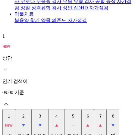
사
코로나 우울증 검사
우울 유형 검사
공황 증상 자가점
검
정밀 성격유형 검사
성인 ADHD 자가점검
약물치료
복용약 찾기
약물 의존도 자가점검
1
2
상담
인기 검색어
09:00
기준
1
2
3
4
5
6
7
8