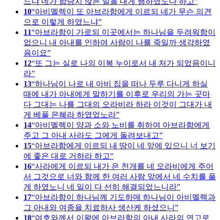
느냐 네가 합당치 않은 일을 내게 행하였도다 하고
10
아비멜렉이 또 아브라함에게 이르되 네가 무슨 의견
으로 이렇게 하였느냐
11
아브라함이 가로되 이곳에서는 하나님을 두려워함이
없으니 내 아내를 인하여 사람이 나를 죽일까 생각하였
음이요
12
또 그는 실로 나의 이복 누이로서 내 처가 되었음이니
라
13
하나님이 나로 내 아비 집을 떠나 두루 다니게 하실
때에 내가 아내에게 말하기를 이후로 우리의 가는 곳마
다 그대는 나를 그대의 오라비라 하라 이것이 그대가 내
게 베풀 은혜라 하였었노라
14
아비멜렉이 양과 소와 노비를 취하여 아브라함에게
주고 그 아내 사라도 그에게 돌려보내고
15
아브라함에게 이르되 내 땅이 네 앞에 있으니 너 보기
에 좋은 대로 거하라 하고
16
사라에게 이르되 내가 은 천개를 네 오라비에게 주어
서 그것으로 너와 함께 한 여러 사람 앞에서 네 수치를 풀
게 하였노니 네 일이 다 선히 해결되었느니라
17
아브라함이 하나님께 기도하매 하나님이 아비멜렉과
그 아내와 여종을 치료하사 생산케 하셨으니
18
여호와께서 이왕에 아브라함의 아내 사라의 연고로