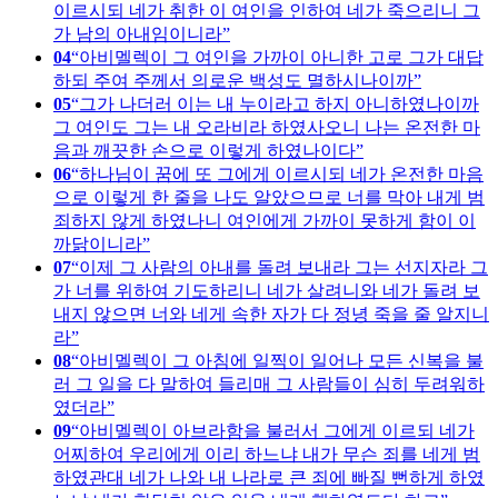
이르시되 네가 취한 이 여인을 인하여 네가 죽으리니 그
가 남의 아내임이니라
04
아비멜렉이 그 여인을 가까이 아니한 고로 그가 대답
하되 주여 주께서 의로운 백성도 멸하시나이까
05
그가 나더러 이는 내 누이라고 하지 아니하였나이까
그 여인도 그는 내 오라비라 하였사오니 나는 온전한 마
음과 깨끗한 손으로 이렇게 하였나이다
06
하나님이 꿈에 또 그에게 이르시되 네가 온전한 마음
으로 이렇게 한 줄을 나도 알았으므로 너를 막아 내게 범
죄하지 않게 하였나니 여인에게 가까이 못하게 함이 이
까닭이니라
07
이제 그 사람의 아내를 돌려 보내라 그는 선지자라 그
가 너를 위하여 기도하리니 네가 살려니와 네가 돌려 보
내지 않으면 너와 네게 속한 자가 다 정녕 죽을 줄 알지니
라
08
아비멜렉이 그 아침에 일찍이 일어나 모든 신복을 불
러 그 일을 다 말하여 들리매 그 사람들이 심히 두려워하
였더라
09
아비멜렉이 아브라함을 불러서 그에게 이르되 네가
어찌하여 우리에게 이리 하느냐 내가 무슨 죄를 네게 범
하였관대 네가 나와 내 나라로 큰 죄에 빠질 뻔하게 하였