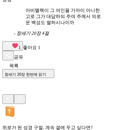
아비멜렉이 그 여인을 가까이 아니한
고로 그가 대답하되 주여 주께서 의로
운 백성도 멸하시나이까
-
창세기 20장 4절
좋아요
1
1
공유
목록
창세기
20
장 한번에 읽기
위로가 된 성경 구절, 계속 곁에 두고 싶다면?