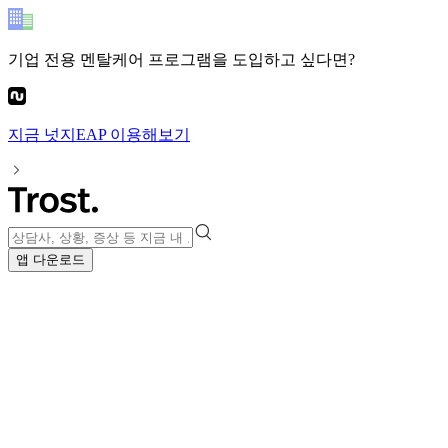
기업 전용 멘탈케어 프로그램
을 도입하고 싶다면?
지금
넛지EAP
이용해보기
앱 다운로드