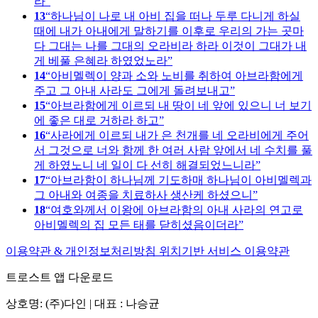
라
13
하나님이 나로 내 아비 집을 떠나 두루 다니게 하실
때에 내가 아내에게 말하기를 이후로 우리의 가는 곳마
다 그대는 나를 그대의 오라비라 하라 이것이 그대가 내
게 베풀 은혜라 하였었노라
14
아비멜렉이 양과 소와 노비를 취하여 아브라함에게
주고 그 아내 사라도 그에게 돌려보내고
15
아브라함에게 이르되 내 땅이 네 앞에 있으니 너 보기
에 좋은 대로 거하라 하고
16
사라에게 이르되 내가 은 천개를 네 오라비에게 주어
서 그것으로 너와 함께 한 여러 사람 앞에서 네 수치를 풀
게 하였노니 네 일이 다 선히 해결되었느니라
17
아브라함이 하나님께 기도하매 하나님이 아비멜렉과
그 아내와 여종을 치료하사 생산케 하셨으니
18
여호와께서 이왕에 아브라함의 아내 사라의 연고로
아비멜렉의 집 모든 태를 닫히셨음이더라
이용약관 & 개인정보처리방침
위치기반 서비스 이용약관
트로스트 앱 다운로드
상호명: (주)다인 | 대표 : 나승균