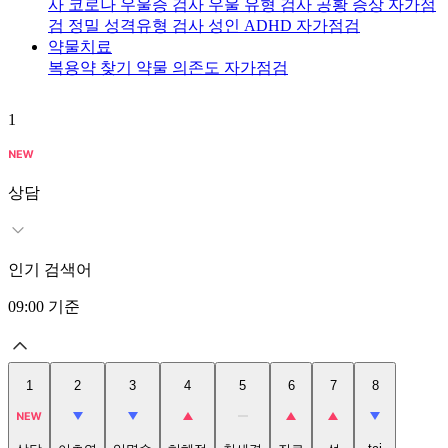
사
코로나 우울증 검사
우울 유형 검사
공황 증상 자가점
검
정밀 성격유형 검사
성인 ADHD 자가점검
약물치료
복용약 찾기
약물 의존도 자가점검
1
2
상담
인기 검색어
09:00
기준
1
2
3
4
5
6
7
8