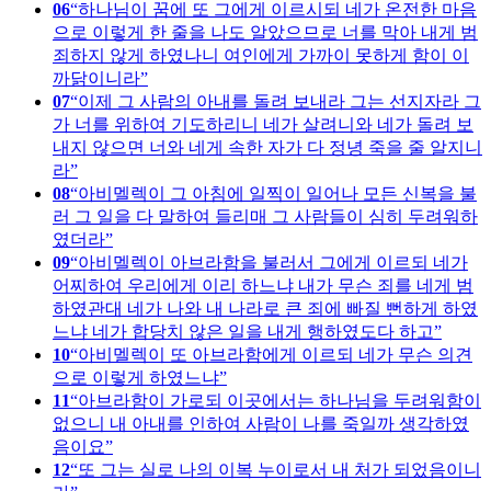
06
하나님이 꿈에 또 그에게 이르시되 네가 온전한 마음
으로 이렇게 한 줄을 나도 알았으므로 너를 막아 내게 범
죄하지 않게 하였나니 여인에게 가까이 못하게 함이 이
까닭이니라
07
이제 그 사람의 아내를 돌려 보내라 그는 선지자라 그
가 너를 위하여 기도하리니 네가 살려니와 네가 돌려 보
내지 않으면 너와 네게 속한 자가 다 정녕 죽을 줄 알지니
라
08
아비멜렉이 그 아침에 일찍이 일어나 모든 신복을 불
러 그 일을 다 말하여 들리매 그 사람들이 심히 두려워하
였더라
09
아비멜렉이 아브라함을 불러서 그에게 이르되 네가
어찌하여 우리에게 이리 하느냐 내가 무슨 죄를 네게 범
하였관대 네가 나와 내 나라로 큰 죄에 빠질 뻔하게 하였
느냐 네가 합당치 않은 일을 내게 행하였도다 하고
10
아비멜렉이 또 아브라함에게 이르되 네가 무슨 의견
으로 이렇게 하였느냐
11
아브라함이 가로되 이곳에서는 하나님을 두려워함이
없으니 내 아내를 인하여 사람이 나를 죽일까 생각하였
음이요
12
또 그는 실로 나의 이복 누이로서 내 처가 되었음이니