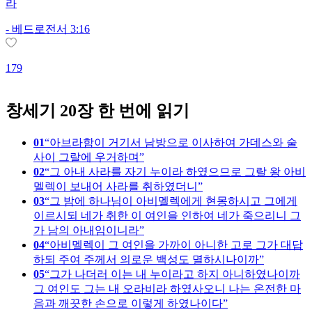
라
-
베드로전서 3:16
179
2
창세기 20장 한 번에 읽기
01
아브라함이 거기서 남방으로 이사하여 가데스와 술
사이 그랄에 우거하며
02
그 아내 사라를 자기 누이라 하였으므로 그랄 왕 아비
멜렉이 보내어 사라를 취하였더니
03
그 밤에 하나님이 아비멜렉에게 현몽하시고 그에게
이르시되 네가 취한 이 여인을 인하여 네가 죽으리니 그
가 남의 아내임이니라
04
아비멜렉이 그 여인을 가까이 아니한 고로 그가 대답
하되 주여 주께서 의로운 백성도 멸하시나이까
05
그가 나더러 이는 내 누이라고 하지 아니하였나이까
그 여인도 그는 내 오라비라 하였사오니 나는 온전한 마
음과 깨끗한 손으로 이렇게 하였나이다