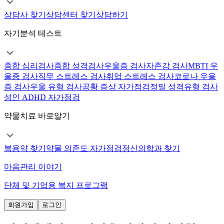
상담사 찾기
상담센터 찾기
상담하기
자기분석 테스트
종합 심리검사
종합 성격검사
우울증 검사
자존감 검사
MBTI 우
울증 검사
직무 스트레스 검사
취업 스트레스 검사
코로나 우울
증 검사
우울 유형 검사
공황 증상 자가점검
정밀 성격유형 검사
성인 ADHD 자가점검
약물치료 바로알기
복용약 찾기
약물 의존도 자가점검
정신의학과 찾기
마음관리 이야기
단체 및 기업용 복지 프로그램
회원가입
로그인