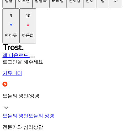
tci
상담
이초연
임명숙
허혜정
천세경
진로
성
9
10
번아웃
하용희
앱 다운로드
로그인을 해주세요
커뮤니티
오늘의 명언/성경
오늘의 명언
오늘의 성경
전문가와 심리상담