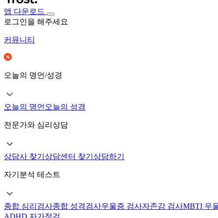
앱 다운로드
로그인을 해주세요
커뮤니티
오늘의 명언/성경
오늘의 명언
오늘의 성경
전문가와 심리상담
상담사 찾기
상담센터 찾기
상담하기
자기분석 테스트
종합 심리검사
종합 성격검사
우울증 검사
자존감 검사
MBTI 우
ADHD 자가점검