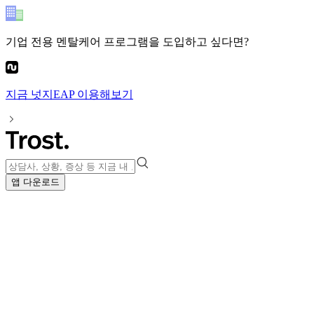
기업 전용 멘탈케어 프로그램
을 도입하고 싶다면?
지금
넛지EAP
이용해보기
앱 다운로드