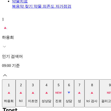
약물치료
복용약 찾기
약물 의존도 자가점검
1
하용희
인기 검색어
09:00
기준
1
2
3
4
5
6
7
8
9
tci
하용희
이초연
성상담
진로
상담
성
tci 검사
걸리고