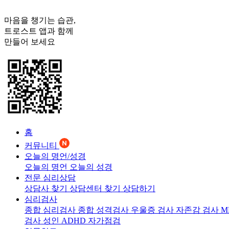
마음을 챙기는 습관,
트로스트
앱과 함께
만들어 보세요
홈
커뮤니티
오늘의 명언/성경
오늘의 명언
오늘의 성경
전문 심리상담
상담사 찾기
상담센터 찾기
상담하기
심리검사
종합 심리검사
종합 성격검사
우울증 검사
자존감 검사
M
검사
성인 ADHD 자가점검