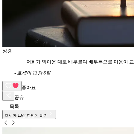
성경
저희가 먹이운 대로 배부르며 배부름으로 마음이 
-
호세아 13장 6절
좋아요
공유
목록
호세아
13
장 한번에 읽기