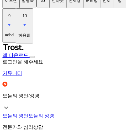
tci
이초연
임명숙
번아웃
천세경
허혜정
진로
성
9
10
adhd
하용희
앱 다운로드
로그인을 해주세요
커뮤니티
오늘의 명언/성경
오늘의 명언
오늘의 성경
전문가와 심리상담