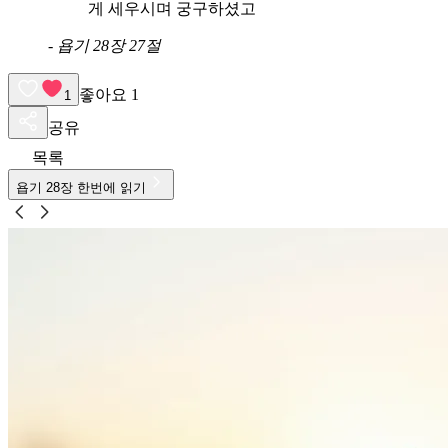
게 세우시며 궁구하셨고
-
욥기 28장 27절
좋아요
1
1
공유
목록
욥기
28
장 한번에 읽기