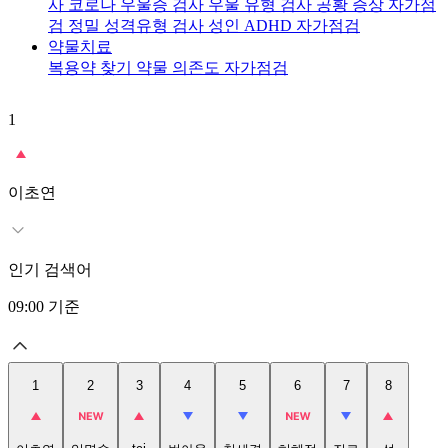
사
코로나 우울증 검사
우울 유형 검사
공황 증상 자가점
검
정밀 성격유형 검사
성인 ADHD 자가점검
약물치료
복용약 찾기
약물 의존도 자가점검
1
2
이초연
인기 검색어
09:00
기준
1
2
3
4
5
6
7
8