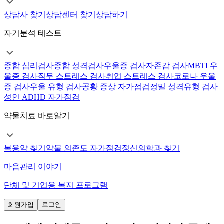
상담사 찾기
상담센터 찾기
상담하기
자기분석 테스트
종합 심리검사
종합 성격검사
우울증 검사
자존감 검사
MBTI 우
울증 검사
직무 스트레스 검사
취업 스트레스 검사
코로나 우울
증 검사
우울 유형 검사
공황 증상 자가점검
정밀 성격유형 검사
성인 ADHD 자가점검
약물치료 바로알기
복용약 찾기
약물 의존도 자가점검
정신의학과 찾기
마음관리 이야기
단체 및 기업용 복지 프로그램
회원가입
로그인