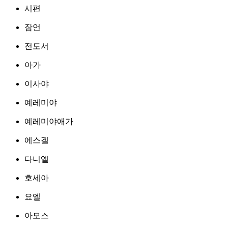
시편
잠언
전도서
아가
이사야
예레미야
예레미야애가
에스겔
다니엘
호세아
요엘
아모스