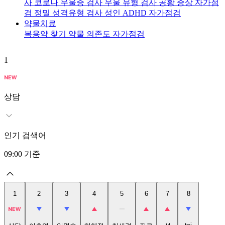
사
코로나 우울증 검사
우울 유형 검사
공황 증상 자가점
검
정밀 성격유형 검사
성인 ADHD 자가점검
약물치료
복용약 찾기
약물 의존도 자가점검
1
2
상담
인기 검색어
09:00
기준
1
2
3
4
5
6
7
8