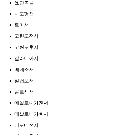
요한복음
사도행전
로마서
고린도전서
고린도후서
갈라디아서
에베소서
빌립보서
골로새서
데살로니가전서
데살로니가후서
디모데전서