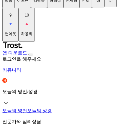
tci
상담
이초연
임명숙
허혜정
천세경
진로
성
9
10
번아웃
하용희
앱 다운로드
로그인을 해주세요
커뮤니티
오늘의 명언/성경
오늘의 명언
오늘의 성경
전문가와 심리상담