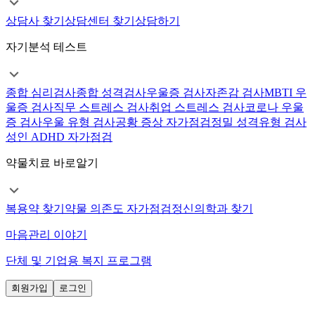
상담사 찾기
상담센터 찾기
상담하기
자기분석 테스트
종합 심리검사
종합 성격검사
우울증 검사
자존감 검사
MBTI 우
울증 검사
직무 스트레스 검사
취업 스트레스 검사
코로나 우울
증 검사
우울 유형 검사
공황 증상 자가점검
정밀 성격유형 검사
성인 ADHD 자가점검
약물치료 바로알기
복용약 찾기
약물 의존도 자가점검
정신의학과 찾기
마음관리 이야기
단체 및 기업용 복지 프로그램
회원가입
로그인