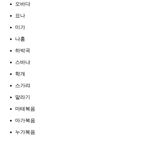
오바댜
요나
미가
나훔
하박국
스바냐
학개
스가랴
말라기
마태복음
마가복음
누가복음