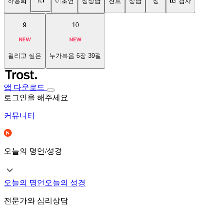
tci
하용희
이초연
성상담
진로
상담
성
tci 검사
9
10
걸리고 싶은
누가복음 6장 39절
앱 다운로드
로그인을 해주세요
커뮤니티
오늘의 명언/성경
오늘의 명언
오늘의 성경
전문가와 심리상담