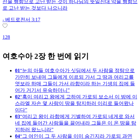
선을 행함으로 고난 받는 것이 하나님의 뜻일진대 악을 행함으
로 고난 받는 것보다 나으니라
-
베드로전서 3:17
128
1
여호수아 2장 한 번에 읽기
01
눈의 아들 여호수아가 싯딤에서 두 사람을 정탐으로
가만히 보내며 그들에게 이르되 가서 그 땅과 여리고를
엿보라 하매 그들이 가서 라합이라 하는 기생의 집에 들
어가 거기서 유숙하더니
02
혹이 여리고 왕에게 고하여 가로되 보소서 이 밤에 이
스라엘 자손 몇 사람이 땅을 탐지하러 이리로 들어왔나
이다
03
여리고 왕이 라합에게 기별하여 가로되 네게로 와서
네 집에 들어간 사람들을 끌어내라 그들은 이 온 땅을 탐
지하러 왔느니라
04
그 여인이 그 두 사람을 이미 숨긴지라 가로되 과연