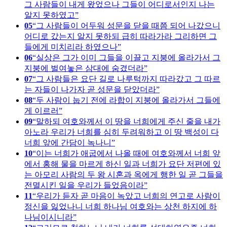
그 사람들이 내게 왔었으나 그들이 어디로서인지 나는
알지 못하였고
05
그 사람들이 어두워 성문을 닫을 때쯤 되어 나갔으니
어디로 갔는지 알지 못하되 급히 따라가라 그리하면 그
들에게 미치리라 하였으나
06
실상은 그가 이미 그들을 이끌고 지붕에 올라가서 그
지붕에 벌여놓은 삼대에 숨겼더라
07
그 사람들은 요단 길로 나루턱까지 따라갔고 그 따르
는 자들이 나가자 곧 성문을 닫았더라
08
두 사람이 눕기 전에 라합이 지붕에 올라가서 그들에
게 이르러
09
말하되 여호와께서 이 땅을 너희에게 주신 줄을 내가
아노라 우리가 너희를 심히 두려워하고 이 땅 백성이 다
너희 앞에 간담이 녹나니
10
이는 너희가 애굽에서 나올 때에 여호와께서 너희 앞
에서 홍해 물을 마르게 하신 일과 너희가 요단 저편에 있
는 아모리 사람의 두 왕 시혼과 옥에게 행한 일 곧 그들을
전멸시킨 일을 우리가 들었음이라
11
우리가 듣자 곧 마음이 녹았고 너희의 연고로 사람이
정신을 잃었나니 너희 하나님 여호와는 상천 하지에 하
나님이시니라