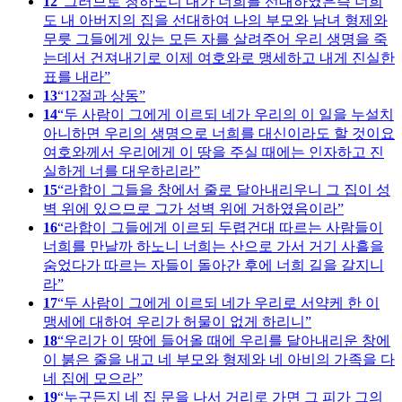
12
그러므로 청하노니 내가 너희를 선대하였은즉 너희
도 내 아버지의 집을 선대하여 나의 부모와 남녀 형제와
무릇 그들에게 있는 모든 자를 살려주어 우리 생명을 죽
는데서 건져내기로 이제 여호와로 맹세하고 내게 진실한
표를 내라
13
12절과 상동
14
두 사람이 그에게 이르되 네가 우리의 이 일을 누설치
아니하면 우리의 생명으로 너희를 대신이라도 할 것이요
여호와께서 우리에게 이 땅을 주실 때에는 인자하고 진
실하게 너를 대우하리라
15
라합이 그들을 창에서 줄로 달아내리우니 그 집이 성
벽 위에 있으므로 그가 성벽 위에 거하였음이라
16
라합이 그들에게 이르되 두렵건대 따르는 사람들이
너희를 만날까 하노니 너희는 산으로 가서 거기 사흘을
숨었다가 따르는 자들이 돌아간 후에 너희 길을 갈지니
라
17
두 사람이 그에게 이르되 네가 우리로 서약케 한 이
맹세에 대하여 우리가 허물이 없게 하리니
18
우리가 이 땅에 들어올 때에 우리를 달아내리운 창에
이 붉은 줄을 내고 네 부모와 형제와 네 아비의 가족을 다
네 집에 모으라
19
누구든지 네 집 문을 나서 거리로 가면 그 피가 그의