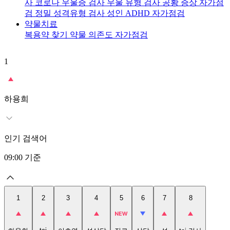
사
코로나 우울증 검사
우울 유형 검사
공황 증상 자가점
검
정밀 성격유형 검사
성인 ADHD 자가점검
약물치료
복용약 찾기
약물 의존도 자가점검
1
2
t
하용희
인기 검색어
09:00
기준
1
2
3
4
5
6
7
8