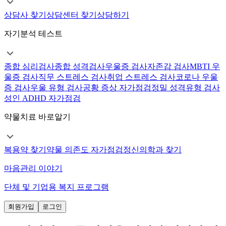
상담사 찾기
상담센터 찾기
상담하기
자기분석 테스트
종합 심리검사
종합 성격검사
우울증 검사
자존감 검사
MBTI 우
울증 검사
직무 스트레스 검사
취업 스트레스 검사
코로나 우울
증 검사
우울 유형 검사
공황 증상 자가점검
정밀 성격유형 검사
성인 ADHD 자가점검
약물치료 바로알기
복용약 찾기
약물 의존도 자가점검
정신의학과 찾기
마음관리 이야기
단체 및 기업용 복지 프로그램
회원가입
로그인