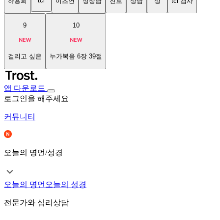
tci
하용희
이초연
성상담
진로
상담
성
tci 검사
9
10
걸리고 싶은
누가복음 6장 39절
앱 다운로드
로그인을 해주세요
커뮤니티
오늘의 명언/성경
오늘의 명언
오늘의 성경
전문가와 심리상담