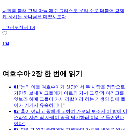
너희를 불러 그의 아들 예수 그리스도 우리 주로 더불어 교제
케 하시는 하나님은 미쁘시도다
-
고린도전서 1:9
104
1
여호수아 2장 한 번에 읽기
01
눈의 아들 여호수아가 싯딤에서 두 사람을 정탐으로
가만히 보내며 그들에게 이르되 가서 그 땅과 여리고를
엿보라 하매 그들이 가서 라합이라 하는 기생의 집에 들
어가 거기서 유숙하더니
02
혹이 여리고 왕에게 고하여 가로되 보소서 이 밤에 이
스라엘 자손 몇 사람이 땅을 탐지하러 이리로 들어왔나
이다
03
여리고 왕이 라합에게 기별하여 가로되 네게로 와서