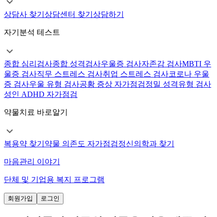
상담사 찾기
상담센터 찾기
상담하기
자기분석 테스트
종합 심리검사
종합 성격검사
우울증 검사
자존감 검사
MBTI 우
울증 검사
직무 스트레스 검사
취업 스트레스 검사
코로나 우울
증 검사
우울 유형 검사
공황 증상 자가점검
정밀 성격유형 검사
성인 ADHD 자가점검
약물치료 바로알기
복용약 찾기
약물 의존도 자가점검
정신의학과 찾기
마음관리 이야기
단체 및 기업용 복지 프로그램
회원가입
로그인