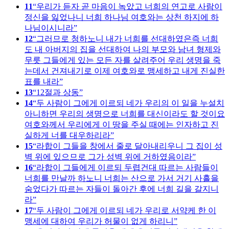
11
우리가 듣자 곧 마음이 녹았고 너희의 연고로 사람이
정신을 잃었나니 너희 하나님 여호와는 상천 하지에 하
나님이시니라
12
그러므로 청하노니 내가 너희를 선대하였은즉 너희
도 내 아버지의 집을 선대하여 나의 부모와 남녀 형제와
무릇 그들에게 있는 모든 자를 살려주어 우리 생명을 죽
는데서 건져내기로 이제 여호와로 맹세하고 내게 진실한
표를 내라
13
12절과 상동
14
두 사람이 그에게 이르되 네가 우리의 이 일을 누설치
아니하면 우리의 생명으로 너희를 대신이라도 할 것이요
여호와께서 우리에게 이 땅을 주실 때에는 인자하고 진
실하게 너를 대우하리라
15
라합이 그들을 창에서 줄로 달아내리우니 그 집이 성
벽 위에 있으므로 그가 성벽 위에 거하였음이라
16
라합이 그들에게 이르되 두렵건대 따르는 사람들이
너희를 만날까 하노니 너희는 산으로 가서 거기 사흘을
숨었다가 따르는 자들이 돌아간 후에 너희 길을 갈지니
라
17
두 사람이 그에게 이르되 네가 우리로 서약케 한 이
맹세에 대하여 우리가 허물이 없게 하리니