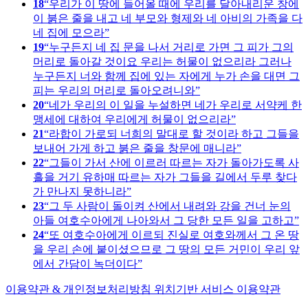
18
우리가 이 땅에 들어올 때에 우리를 달아내리운 창에
이 붉은 줄을 내고 네 부모와 형제와 네 아비의 가족을 다
네 집에 모으라
19
누구든지 네 집 문을 나서 거리로 가면 그 피가 그의
머리로 돌아갈 것이요 우리는 허물이 없으리라 그러나
누구든지 너와 함께 집에 있는 자에게 누가 손을 대면 그
피는 우리의 머리로 돌아오려니와
20
네가 우리의 이 일을 누설하면 네가 우리로 서약케 한
맹세에 대하여 우리에게 허물이 없으리라
21
라합이 가로되 너희의 말대로 할 것이라 하고 그들을
보내어 가게 하고 붉은 줄을 창문에 매니라
22
그들이 가서 산에 이르러 따르는 자가 돌아가도록 사
흘을 거기 유하매 따르는 자가 그들을 길에서 두루 찾다
가 만나지 못하니라
23
그 두 사람이 돌이켜 산에서 내려와 강을 건너 눈의
아들 여호수아에게 나아와서 그 당한 모든 일을 고하고
24
또 여호수아에게 이르되 진실로 여호와께서 그 온 땅
을 우리 손에 붙이셨으므로 그 땅의 모든 거민이 우리 앞
에서 간담이 녹더이다
이용약관 & 개인정보처리방침
위치기반 서비스 이용약관