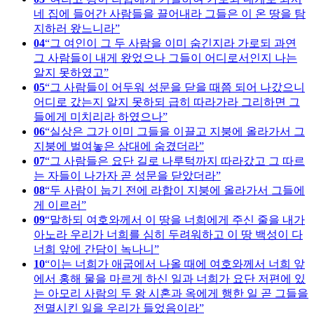
네 집에 들어간 사람들을 끌어내라 그들은 이 온 땅을 탐
지하러 왔느니라
04
그 여인이 그 두 사람을 이미 숨긴지라 가로되 과연
그 사람들이 내게 왔었으나 그들이 어디로서인지 나는
알지 못하였고
05
그 사람들이 어두워 성문을 닫을 때쯤 되어 나갔으니
어디로 갔는지 알지 못하되 급히 따라가라 그리하면 그
들에게 미치리라 하였으나
06
실상은 그가 이미 그들을 이끌고 지붕에 올라가서 그
지붕에 벌여놓은 삼대에 숨겼더라
07
그 사람들은 요단 길로 나루턱까지 따라갔고 그 따르
는 자들이 나가자 곧 성문을 닫았더라
08
두 사람이 눕기 전에 라합이 지붕에 올라가서 그들에
게 이르러
09
말하되 여호와께서 이 땅을 너희에게 주신 줄을 내가
아노라 우리가 너희를 심히 두려워하고 이 땅 백성이 다
너희 앞에 간담이 녹나니
10
이는 너희가 애굽에서 나올 때에 여호와께서 너희 앞
에서 홍해 물을 마르게 하신 일과 너희가 요단 저편에 있
는 아모리 사람의 두 왕 시혼과 옥에게 행한 일 곧 그들을
전멸시킨 일을 우리가 들었음이라