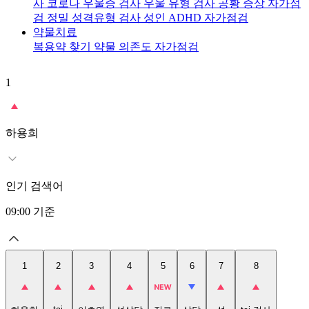
사
코로나 우울증 검사
우울 유형 검사
공황 증상 자가점
검
정밀 성격유형 검사
성인 ADHD 자가점검
약물치료
복용약 찾기
약물 의존도 자가점검
1
2
t
하용희
인기 검색어
09:00
기준
1
2
3
4
5
6
7
8