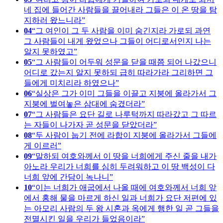
네 집에 들어간 사람들을 끌어내라 그들은 이 온 땅을 탐
지하러 왔느니라
04
그 여인이 그 두 사람을 이미 숨긴지라 가로되 과연
그 사람들이 내게 왔었으나 그들이 어디로서인지 나는
알지 못하였고
05
그 사람들이 어두워 성문을 닫을 때쯤 되어 나갔으니
어디로 갔는지 알지 못하되 급히 따라가라 그리하면 그
들에게 미치리라 하였으나
06
실상은 그가 이미 그들을 이끌고 지붕에 올라가서 그
지붕에 벌여놓은 삼대에 숨겼더라
07
그 사람들은 요단 길로 나루턱까지 따라갔고 그 따르
는 자들이 나가자 곧 성문을 닫았더라
08
두 사람이 눕기 전에 라합이 지붕에 올라가서 그들에
게 이르러
09
말하되 여호와께서 이 땅을 너희에게 주신 줄을 내가
아노라 우리가 너희를 심히 두려워하고 이 땅 백성이 다
너희 앞에 간담이 녹나니
10
이는 너희가 애굽에서 나올 때에 여호와께서 너희 앞
에서 홍해 물을 마르게 하신 일과 너희가 요단 저편에 있
는 아모리 사람의 두 왕 시혼과 옥에게 행한 일 곧 그들을
전멸시킨 일을 우리가 들었음이라