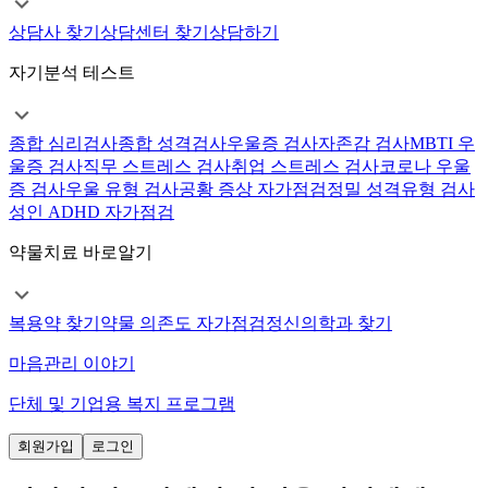
상담사 찾기
상담센터 찾기
상담하기
자기분석 테스트
종합 심리검사
종합 성격검사
우울증 검사
자존감 검사
MBTI 우
울증 검사
직무 스트레스 검사
취업 스트레스 검사
코로나 우울
증 검사
우울 유형 검사
공황 증상 자가점검
정밀 성격유형 검사
성인 ADHD 자가점검
약물치료 바로알기
복용약 찾기
약물 의존도 자가점검
정신의학과 찾기
마음관리 이야기
단체 및 기업용 복지 프로그램
회원가입
로그인