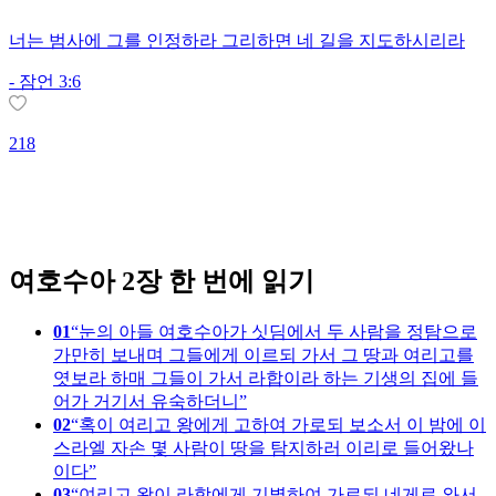
너는 범사에 그를 인정하라 그리하면 네 길을 지도하시리라
-
잠언 3:6
218
1
여호수아 2장 한 번에 읽기
01
눈의 아들 여호수아가 싯딤에서 두 사람을 정탐으로
가만히 보내며 그들에게 이르되 가서 그 땅과 여리고를
엿보라 하매 그들이 가서 라합이라 하는 기생의 집에 들
어가 거기서 유숙하더니
02
혹이 여리고 왕에게 고하여 가로되 보소서 이 밤에 이
스라엘 자손 몇 사람이 땅을 탐지하러 이리로 들어왔나
이다
03
여리고 왕이 라합에게 기별하여 가로되 네게로 와서