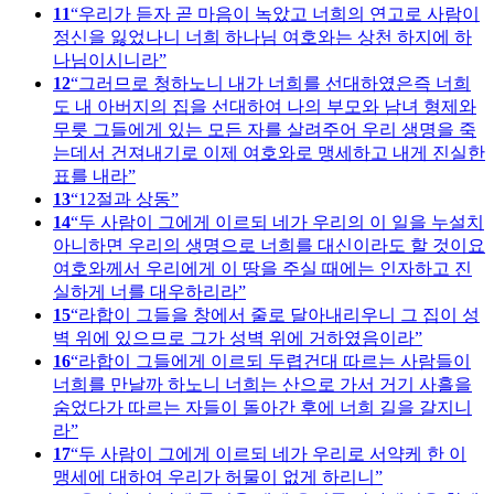
11
우리가 듣자 곧 마음이 녹았고 너희의 연고로 사람이
정신을 잃었나니 너희 하나님 여호와는 상천 하지에 하
나님이시니라
12
그러므로 청하노니 내가 너희를 선대하였은즉 너희
도 내 아버지의 집을 선대하여 나의 부모와 남녀 형제와
무릇 그들에게 있는 모든 자를 살려주어 우리 생명을 죽
는데서 건져내기로 이제 여호와로 맹세하고 내게 진실한
표를 내라
13
12절과 상동
14
두 사람이 그에게 이르되 네가 우리의 이 일을 누설치
아니하면 우리의 생명으로 너희를 대신이라도 할 것이요
여호와께서 우리에게 이 땅을 주실 때에는 인자하고 진
실하게 너를 대우하리라
15
라합이 그들을 창에서 줄로 달아내리우니 그 집이 성
벽 위에 있으므로 그가 성벽 위에 거하였음이라
16
라합이 그들에게 이르되 두렵건대 따르는 사람들이
너희를 만날까 하노니 너희는 산으로 가서 거기 사흘을
숨었다가 따르는 자들이 돌아간 후에 너희 길을 갈지니
라
17
두 사람이 그에게 이르되 네가 우리로 서약케 한 이
맹세에 대하여 우리가 허물이 없게 하리니