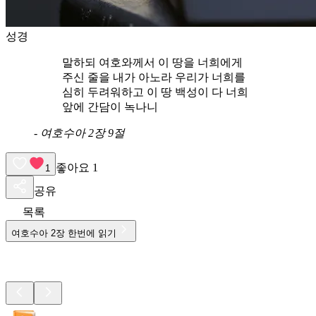
성경
말하되 여호와께서 이 땅을 너희에게
주신 줄을 내가 아노라 우리가 너희를
심히 두려워하고 이 땅 백성이 다 너희
앞에 간담이 녹나니
-
여호수아 2장 9절
좋아요
1
1
공유
목록
여호수아
2
장 한번에 읽기