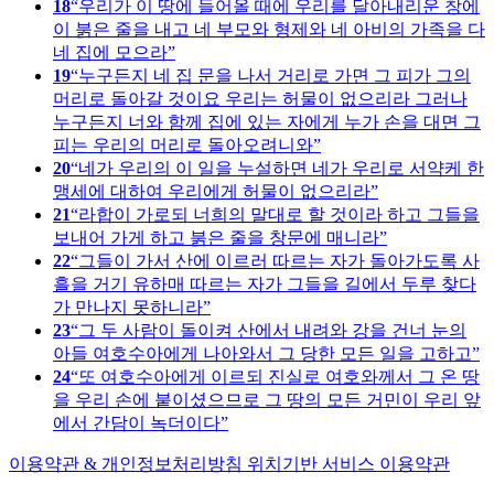
18
우리가 이 땅에 들어올 때에 우리를 달아내리운 창에
이 붉은 줄을 내고 네 부모와 형제와 네 아비의 가족을 다
네 집에 모으라
19
누구든지 네 집 문을 나서 거리로 가면 그 피가 그의
머리로 돌아갈 것이요 우리는 허물이 없으리라 그러나
누구든지 너와 함께 집에 있는 자에게 누가 손을 대면 그
피는 우리의 머리로 돌아오려니와
20
네가 우리의 이 일을 누설하면 네가 우리로 서약케 한
맹세에 대하여 우리에게 허물이 없으리라
21
라합이 가로되 너희의 말대로 할 것이라 하고 그들을
보내어 가게 하고 붉은 줄을 창문에 매니라
22
그들이 가서 산에 이르러 따르는 자가 돌아가도록 사
흘을 거기 유하매 따르는 자가 그들을 길에서 두루 찾다
가 만나지 못하니라
23
그 두 사람이 돌이켜 산에서 내려와 강을 건너 눈의
아들 여호수아에게 나아와서 그 당한 모든 일을 고하고
24
또 여호수아에게 이르되 진실로 여호와께서 그 온 땅
을 우리 손에 붙이셨으므로 그 땅의 모든 거민이 우리 앞
에서 간담이 녹더이다
이용약관 & 개인정보처리방침
위치기반 서비스 이용약관