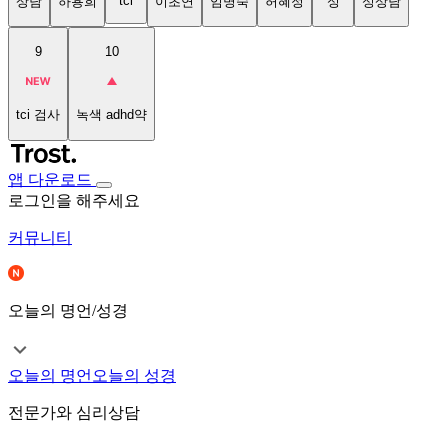
tci
상담
하용희
이초연
임명숙
허혜정
성
성상담
9
10
tci 검사
녹색 adhd약
앱 다운로드
로그인을 해주세요
커뮤니티
오늘의 명언/성경
오늘의 명언
오늘의 성경
전문가와 심리상담