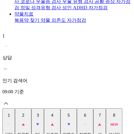
사
코로나 우울증 검사
우울 유형 검사
공황 증상 자가점
검
정밀 성격유형 검사
성인 ADHD 자가점검
약물치료
복용약 찾기
약물 의존도 자가점검
1
2
상담
인기 검색어
09:00
기준
1
2
3
4
5
6
7
8