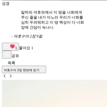
성경
말하되 여호와께서 이 땅을 너희에게
주신 줄을 내가 아노라 우리가 너희를
심히 두려워하고 이 땅 백성이 다 너희
앞에 간담이 녹나니
-
여호수아 2장 9절
좋아요
1
1
공유
목록
여호수아
2
장 한번에 읽기