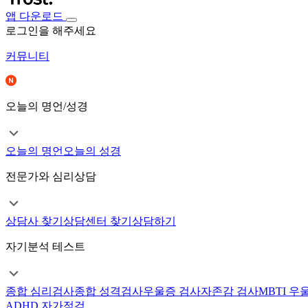
앱 다운로드
로그인을 해주세요
커뮤니티
오늘의 명언/성경
오늘의 명언
오늘의 성경
전문가와 심리상담
상담사 찾기
상담센터 찾기
상담하기
자기분석 테스트
종합 심리검사
종합 성격검사
우울증 검사
자존감 검사
MBTI 우
ADHD 자가점검