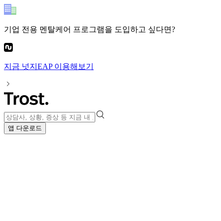
기업 전용 멘탈케어 프로그램
을 도입하고 싶다면?
지금
넛지EAP
이용해보기
앱 다운로드