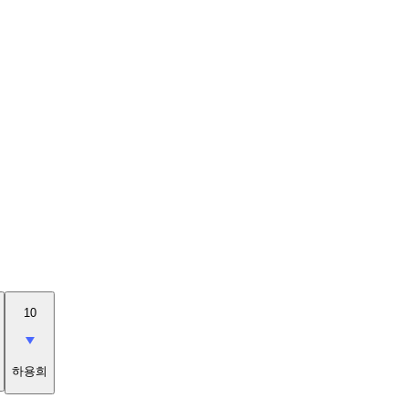
10
하용희