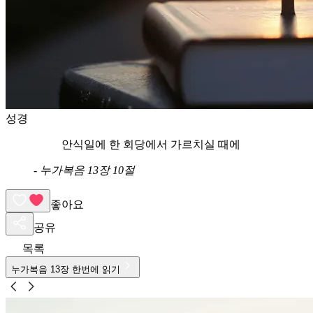
성경
안식일에 한 회당에서 가르치실 때에
-
누가복음 13장 10절
좋아요
공유
목록
누가복음
13
장 한번에 읽기