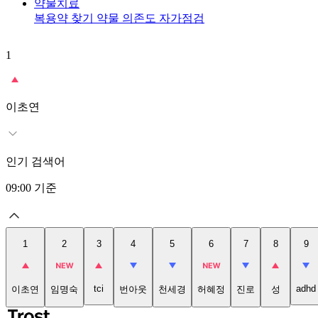
약물치료
복용약 찾기
약물 의존도 자가점검
1
이초연
인기 검색어
09:00
기준
1
2
3
4
5
6
7
8
9
tci
adhd
이초연
임명숙
번아웃
천세경
허혜정
진로
성