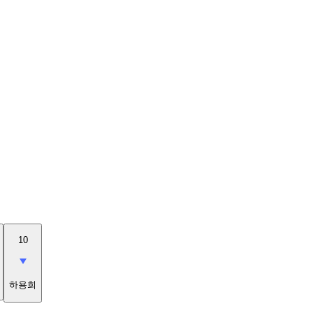
10
하용희