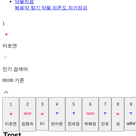
약물치료
복용약 찾기
약물 의존도 자가점검
1
이초연
인기 검색어
09:00
기준
1
2
3
4
5
6
7
8
9
tci
adhd
이초연
임명숙
번아웃
천세경
허혜정
진로
성