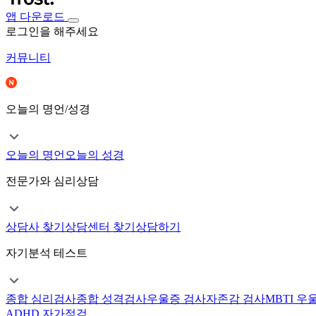
앱 다운로드
로그인을 해주세요
커뮤니티
오늘의 명언/성경
오늘의 명언
오늘의 성경
전문가와 심리상담
상담사 찾기
상담센터 찾기
상담하기
자기분석 테스트
종합 심리검사
종합 성격검사
우울증 검사
자존감 검사
MBTI 우
ADHD 자가점검