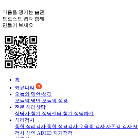
마음을 챙기는 습관,
트로스트
앱과 함께
만들어 보세요
홈
커뮤니티
오늘의 명언/성경
오늘의 명언
오늘의 성경
전문 심리상담
상담사 찾기
상담센터 찾기
상담하기
심리검사
종합 심리검사
종합 성격검사
우울증 검사
자존감 검사
M
검사
성인 ADHD 자가점검