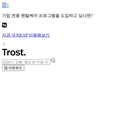
기업 전용 멘탈케어 프로그램
을 도입하고 싶다면?
지금
넛지EAP
이용해보기
앱 다운로드