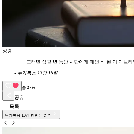
성경
그러면 십팔 년 동안 사단에게 매인 바 된 이 아브
-
누가복음 13장 16절
좋아요
공유
목록
누가복음
13
장 한번에 읽기