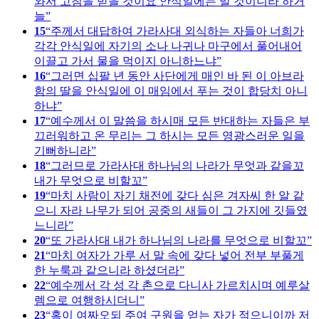
와서 고침을 받을 것이요 안식일에는 말 것이니라 하거
늘
15
주께서 대답하여 가라사대 외식하는 자들아 너희가
각각 안식일에 자기의 소나 나귀나 마구에서 풀어내어
이끌고 가서 물을 먹이지 아니하느냐
16
그러면 십팔 년 동안 사단에게 매인 바 된 이 아브라
함의 딸을 안식일에 이 매임에서 푸는 것이 합당치 아니
하냐
17
예수께서 이 말씀을 하시매 모든 반대하는 자들은 부
끄러워하고 온 무리는 그 하시는 모든 영광스러운 일을
기뻐하니라
18
그러므로 가라사대 하나님의 나라가 무엇과 같을꼬
내가 무엇으로 비할꼬
19
마치 사람이 자기 채전에 갖다 심은 겨자씨 한 알 같
으니 자라 나무가 되어 공중의 새들이 그 가지에 깃들였
느니라
20
또 가라사대 내가 하나님의 나라를 무엇으로 비할꼬
21
마치 여자가 가루 서 말 속에 갖다 넣어 전부 부풀게
한 누룩과 같으니라 하셨더라
22
예수께서 각 성 각 촌으로 다니사 가르치시며 예루살
렘으로 여행하시더니
23
혹이 여짜오되 주여 구원을 얻는 자가 적으니이까 저