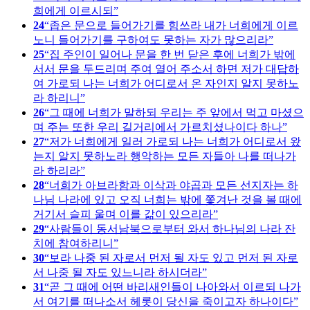
희에게 이르시되
24
좁은 문으로 들어가기를 힘쓰라 내가 너희에게 이르
노니 들어가기를 구하여도 못하는 자가 많으리라
25
집 주인이 일어나 문을 한 번 닫은 후에 너희가 밖에
서서 문을 두드리며 주여 열어 주소서 하면 저가 대답하
여 가로되 나는 너희가 어디로서 온 자인지 알지 못하노
라 하리니
26
그 때에 너희가 말하되 우리는 주 앞에서 먹고 마셨으
며 주는 또한 우리 길거리에서 가르치셨나이다 하나
27
저가 너희에게 일러 가로되 나는 너희가 어디로서 왔
는지 알지 못하노라 행악하는 모든 자들아 나를 떠나가
라 하리라
28
너희가 아브라함과 이삭과 야곱과 모든 선지자는 하
나님 나라에 있고 오직 너희는 밖에 쫓겨난 것을 볼 때에
거기서 슬피 울며 이를 갊이 있으리라
29
사람들이 동서남북으로부터 와서 하나님의 나라 잔
치에 참여하리니
30
보라 나중 된 자로서 먼저 될 자도 있고 먼저 된 자로
서 나중 될 자도 있느니라 하시더라
31
곧 그 때에 어떤 바리새인들이 나아와서 이르되 나가
서 여기를 떠나소서 헤롯이 당신을 죽이고자 하나이다