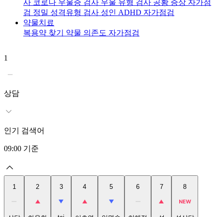
사
코로나 우울증 검사
우울 유형 검사
공황 증상 자가점
검
정밀 성격유형 검사
성인 ADHD 자가점검
약물치료
복용약 찾기
약물 의존도 자가점검
1
2
상담
인기 검색어
09:00
기준
1
2
3
4
5
6
7
8