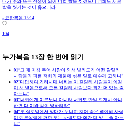
내가 주와 또는 선생이 되어 너희 발을 씻겼으니 너희도 서로
발을 씻기는 것이 옳으니라
-
요한복음 13:14
104
1
누가복음 13장 한 번에 읽기
01
그 때 마침 두어 사람이 와서 빌라도가 어떤 갈릴리
사람들의 피를 저희의 제물에 섞은 일로 예수께 고하니
02
대답하여 가라사대 너희는 이 갈릴리 사람들이 이같
이 해 받음으로써 모든 갈릴리 사람보다 죄가 더 있는 줄
아느냐
03
너희에게 이르노니 아니라 너희도 만일 회개치 아니
하면 다 이와 같이 망하리라
04
또 실로암에서 망대가 무너져 치어 죽은 열여덟 사람
이 예루살렘에 거한 모든 사람보다 죄가 더 있는 줄 아느
냐