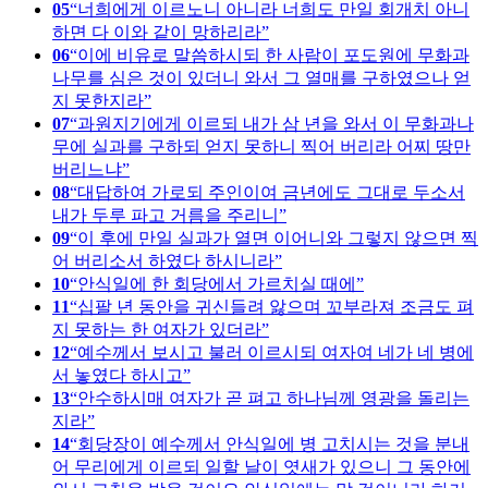
05
너희에게 이르노니 아니라 너희도 만일 회개치 아니
하면 다 이와 같이 망하리라
06
이에 비유로 말씀하시되 한 사람이 포도원에 무화과
나무를 심은 것이 있더니 와서 그 열매를 구하였으나 얻
지 못한지라
07
과원지기에게 이르되 내가 삼 년을 와서 이 무화과나
무에 실과를 구하되 얻지 못하니 찍어 버리라 어찌 땅만
버리느냐
08
대답하여 가로되 주인이여 금년에도 그대로 두소서
내가 두루 파고 거름을 주리니
09
이 후에 만일 실과가 열면 이어니와 그렇지 않으면 찍
어 버리소서 하였다 하시니라
10
안식일에 한 회당에서 가르치실 때에
11
십팔 년 동안을 귀신들려 앓으며 꼬부라져 조금도 펴
지 못하는 한 여자가 있더라
12
예수께서 보시고 불러 이르시되 여자여 네가 네 병에
서 놓였다 하시고
13
안수하시매 여자가 곧 펴고 하나님께 영광을 돌리는
지라
14
회당장이 예수께서 안식일에 병 고치시는 것을 분내
어 무리에게 이르되 일할 날이 엿새가 있으니 그 동안에