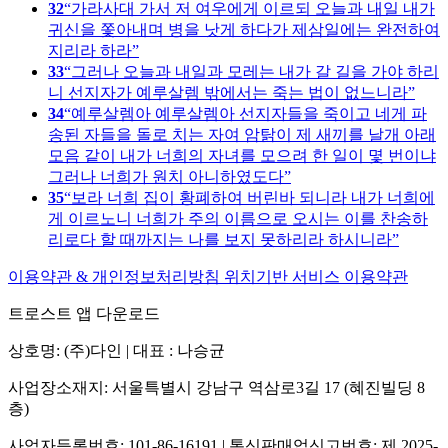
32
가라사대 가서 저 여우에게 이르되 오늘과 내일 내가
귀신을 쫓아내며 병을 낫게 하다가 제삼일에는 완전하여
지리라 하라
33
그러나 오늘과 내일과 모레는 내가 갈 길을 가야 하리
니 선지자가 예루살렘 밖에서는 죽는 법이 없느니라
34
예루살렘아 예루살렘아 선지자들을 죽이고 네게 파
송된 자들을 돌로 치는 자여 암탉이 제 새끼를 날개 아래
모음 같이 내가 너희의 자녀를 모으려 한 일이 몇 번이냐
그러나 너희가 원치 아니하였도다
35
보라 너희 집이 황폐하여 버린바 되니라 내가 너희에
게 이르노니 너희가 주의 이름으로 오시는 이를 찬송하
리로다 할 때까지는 나를 보지 못하리라 하시니라
이용약관 & 개인정보처리방침
위치기반 서비스 이용약관
트로스트 앱 다운로드
상호명: (주)다인 | 대표 : 나승균
사업장소재지: 서울특별시 강남구 역삼로3길 17 (혜진빌딩 8
층)
사업자등록번호: 101-86-16191 | 통신판매업신고번호: 제 2025-