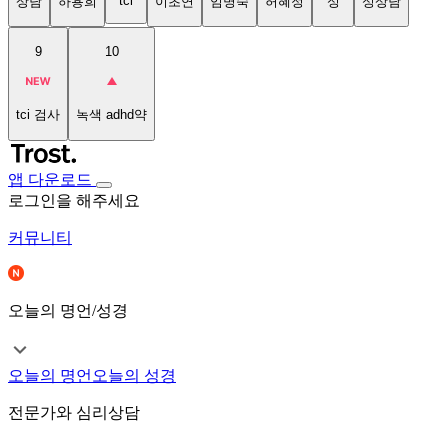
tci
상담
하용희
이초연
임명숙
허혜정
성
성상담
9
10
tci 검사
녹색 adhd약
앱 다운로드
로그인을 해주세요
커뮤니티
오늘의 명언/성경
오늘의 명언
오늘의 성경
전문가와 심리상담