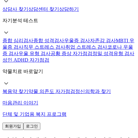
상담사 찾기
상담센터 찾기
상담하기
자기분석 테스트
종합 심리검사
종합 성격검사
우울증 검사
자존감 검사
MBTI 우
울증 검사
직무 스트레스 검사
취업 스트레스 검사
코로나 우울
증 검사
우울 유형 검사
공황 증상 자가점검
정밀 성격유형 검사
성인 ADHD 자가점검
약물치료 바로알기
복용약 찾기
약물 의존도 자가점검
정신의학과 찾기
마음관리 이야기
단체 및 기업용 복지 프로그램
회원가입
로그인