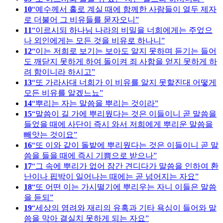
10
예수께서 홀로 계실 때에 함께한 사람들이 열두 제자
로 더불어 그 비유들를 묻자오니
11
이르시되 하나님 나라의 비밀을 너희에게는 주었으
나 외인에게는 모든 것을 비유로 하나니
12
이는 저희로 보기는 보아도 알지 못하며 듣기는 들어
도 깨닫지 못하게 하여 돌이켜 죄 사함을 얻지 못하게 하
려 함이니라 하시고
13
또 가라사대 너희가 이 비유를 알지 못할진대 어떻게
모든 비유를 알겠느뇨
14
뿌리는 자는 말씀을 뿌리는 것이라
15
말씀이 길 가에 뿌리웠다는 것은 이들이니 곧 말씀을
들었을 때에 사단이 즉시 와서 저희에게 뿌리운 말씀을
빼앗는 것이요
16
또 이와 같이 돌밭에 뿌리웠다는 것은 이들이니 곧 말
씀을 들을 때에 즉시 기쁨으로 받으나
17
그 속에 뿌리가 없어 잠간 견디다가 말씀을 인하여 환
난이나 핍박이 일어나는 때에는 곧 넘어지는 자요
18
또 어떤 이는 가시떨기에 뿌리우는 자니 이들은 말씀
을 듣되
19
세상의 염려와 재리의 유혹과 기타 욕심이 들어와 말
씀을 막아 결실치 못하게 되는 자요