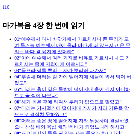
116
마가복음 4장 한 번에 읽기
01
예수께서 다시 바닷가에서 가르치시니 큰 무리가 모
여 들거늘 예수께서 배에 올라 바다에 떠 앉으시고 온 무
리는 바다 곁 육지에 있더라
02
이에 예수께서 여러 가지를 비유로 가르치시니 그 가
르치시는 중에 저희에게 이르시되
03
들으라 씨를 뿌리는 자가 뿌리러 나가서
04
뿌릴새 더러는 길 가에 떨어지매 새들이 와서 먹어 버
렸고
05
더러는 흙이 얇은 돌밭에 떨어지매 흙이 깊지 아니하
므로 곧 싹이 나오나
06
해가 돋은 후에 타져서 뿌리가 없으므로 말랐고
07
더러는 가시떨기에 떨어지매 가시가 자라 기운을 막
으므로 결실치 못하였고
08
더러는 좋은 땅에 떨어지매 자라 무성하여 결실하였
으니 삼십 배와 육십 배와 백 배가 되었느니라 하시고
09
또 이르시되 들을 귀 있는 자는 들으라 하시니라