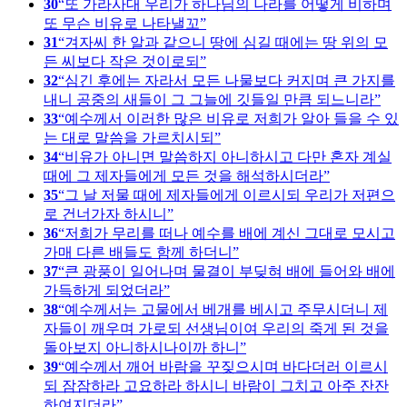
30
또 가라사대 우리가 하나님의 나라를 어떻게 비하며
또 무슨 비유로 나타낼꼬
31
겨자씨 한 알과 같으니 땅에 심길 때에는 땅 위의 모
든 씨보다 작은 것이로되
32
심긴 후에는 자라서 모든 나물보다 커지며 큰 가지를
내니 공중의 새들이 그 그늘에 깃들일 만큼 되느니라
33
예수께서 이러한 많은 비유로 저희가 알아 들을 수 있
는 대로 말씀을 가르치시되
34
비유가 아니면 말씀하지 아니하시고 다만 혼자 계실
때에 그 제자들에게 모든 것을 해석하시더라
35
그 날 저물 때에 제자들에게 이르시되 우리가 저편으
로 건너가자 하시니
36
저희가 무리를 떠나 예수를 배에 계신 그대로 모시고
가매 다른 배들도 함께 하더니
37
큰 광풍이 일어나며 물결이 부딪혀 배에 들어와 배에
가득하게 되었더라
38
예수께서는 고물에서 베개를 베시고 주무시더니 제
자들이 깨우며 가로되 선생님이여 우리의 죽게 된 것을
돌아보지 아니하시나이까 하니
39
예수께서 깨어 바람을 꾸짖으시며 바다더러 이르시
되 잠잠하라 고요하라 하시니 바람이 그치고 아주 잔잔
하여지더라