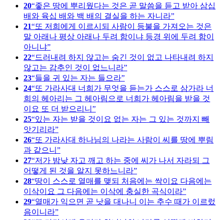
20
좋은 땅에 뿌리웠다는 것은 곧 말씀을 듣고 받아 삼십
배와 육십 배와 백 배의 결실을 하는 자니라
21
또 저희에게 이르시되 사람이 등불을 가져오는 것은
말 아래나 평상 아래나 두려 함이냐 등경 위에 두려 함이
아니냐
22
드러내려 하지 않고는 숨긴 것이 없고 나타내려 하지
않고는 감추인 것이 없느니라
23
들을 귀 있는 자는 들으라
24
또 가라사대 너희가 무엇을 듣는가 스스로 삼가라 너
희의 헤아리는 그 헤아림으로 너희가 헤아림을 받을 것
이요 또 더 받으리니
25
있는 자는 받을 것이요 없는 자는 그 있는 것까지 빼
앗기리라
26
또 가라사대 하나님의 나라는 사람이 씨를 땅에 뿌림
과 같으니
27
저가 밤낮 자고 깨고 하는 중에 씨가 나서 자라되 그
어떻게 된 것을 알지 못하느니라
28
땅이 스스로 열매를 맺되 처음에는 싹이요 다음에는
이삭이요 그 다음에는 이삭에 충실한 곡식이라
29
열매가 익으면 곧 낫을 대나니 이는 추수 때가 이르렀
음이니라