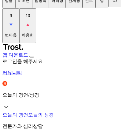
tci
상담
이초연
임명숙
허혜정
천세경
진로
성
9
10
번아웃
하용희
앱 다운로드
로그인을 해주세요
커뮤니티
오늘의 명언/성경
오늘의 명언
오늘의 성경
전문가와 심리상담