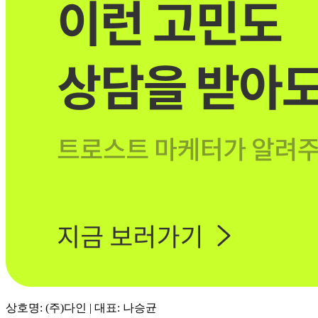
상호명: (주)다인 | 대표: 나승균