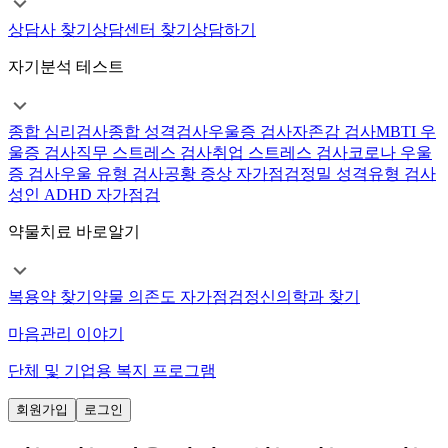
상담사 찾기
상담센터 찾기
상담하기
자기분석 테스트
종합 심리검사
종합 성격검사
우울증 검사
자존감 검사
MBTI 우
울증 검사
직무 스트레스 검사
취업 스트레스 검사
코로나 우울
증 검사
우울 유형 검사
공황 증상 자가점검
정밀 성격유형 검사
성인 ADHD 자가점검
약물치료 바로알기
복용약 찾기
약물 의존도 자가점검
정신의학과 찾기
마음관리 이야기
단체 및 기업용 복지 프로그램
회원가입
로그인