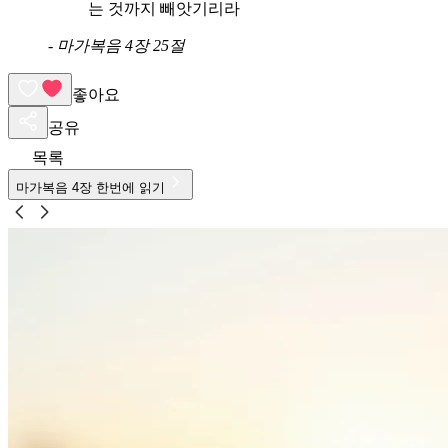
는 것까지 빼앗기리라
-
마가복음 4장 25절
좋아요
공유
목록
마가복음
4
장 한번에 읽기