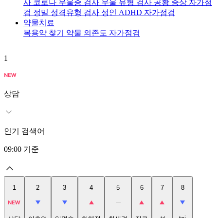
사
코로나 우울증 검사
우울 유형 검사
공황 증상 자가점
검
정밀 성격유형 검사
성인 ADHD 자가점검
약물치료
복용약 찾기
약물 의존도 자가점검
1
2
상담
인기 검색어
09:00
기준
1
2
3
4
5
6
7
8