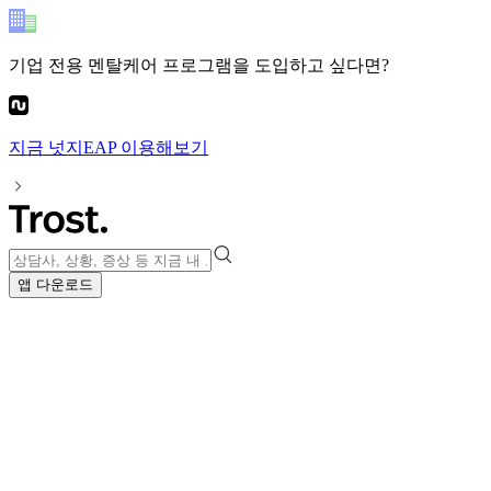
기업 전용 멘탈케어 프로그램
을 도입하고 싶다면?
지금
넛지EAP
이용해보기
앱 다운로드