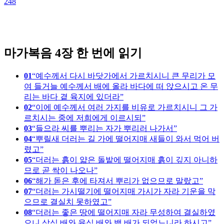
248
2
마가복음 4장 한 번에 읽기
01
예수께서 다시 바닷가에서 가르치시니 큰 무리가 모
여 들거늘 예수께서 배에 올라 바다에 떠 앉으시고 온 무
리는 바다 곁 육지에 있더라
02
이에 예수께서 여러 가지를 비유로 가르치시니 그 가
르치시는 중에 저희에게 이르시되
03
들으라 씨를 뿌리는 자가 뿌리러 나가서
04
뿌릴새 더러는 길 가에 떨어지매 새들이 와서 먹어 버
렸고
05
더러는 흙이 얇은 돌밭에 떨어지매 흙이 깊지 아니하
므로 곧 싹이 나오나
06
해가 돋은 후에 타져서 뿌리가 없으므로 말랐고
07
더러는 가시떨기에 떨어지매 가시가 자라 기운을 막
으므로 결실치 못하였고
08
더러는 좋은 땅에 떨어지매 자라 무성하여 결실하였
으니 삼십 배와 육십 배와 백 배가 되었느니라 하시고