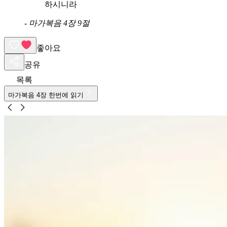
하시니라
-
마가복음 4장 9절
좋아요
공유
목록
마가복음
4
장 한번에 읽기