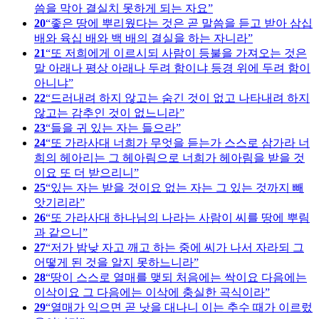
씀을 막아 결실치 못하게 되는 자요
20
좋은 땅에 뿌리웠다는 것은 곧 말씀을 듣고 받아 삼십
배와 육십 배와 백 배의 결실을 하는 자니라
21
또 저희에게 이르시되 사람이 등불을 가져오는 것은
말 아래나 평상 아래나 두려 함이냐 등경 위에 두려 함이
아니냐
22
드러내려 하지 않고는 숨긴 것이 없고 나타내려 하지
않고는 감추인 것이 없느니라
23
들을 귀 있는 자는 들으라
24
또 가라사대 너희가 무엇을 듣는가 스스로 삼가라 너
희의 헤아리는 그 헤아림으로 너희가 헤아림을 받을 것
이요 또 더 받으리니
25
있는 자는 받을 것이요 없는 자는 그 있는 것까지 빼
앗기리라
26
또 가라사대 하나님의 나라는 사람이 씨를 땅에 뿌림
과 같으니
27
저가 밤낮 자고 깨고 하는 중에 씨가 나서 자라되 그
어떻게 된 것을 알지 못하느니라
28
땅이 스스로 열매를 맺되 처음에는 싹이요 다음에는
이삭이요 그 다음에는 이삭에 충실한 곡식이라
29
열매가 익으면 곧 낫을 대나니 이는 추수 때가 이르렀