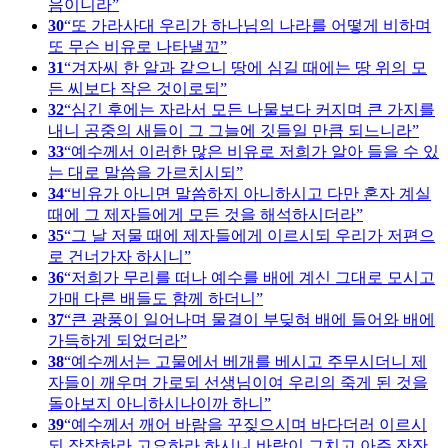
음이니라
30
또 가라사대 우리가 하나님의 나라를 어떻게 비하며
또 무슨 비유로 나타낼꼬
31
겨자씨 한 알과 같으니 땅에 심길 때에는 땅 위의 모
든 씨보다 작은 것이로되
32
심긴 후에는 자라서 모든 나물보다 커지며 큰 가지를
내니 공중의 새들이 그 그늘에 깃들일 만큼 되느니라
33
예수께서 이러한 많은 비유로 저희가 알아 들을 수 있
는 대로 말씀을 가르치시되
34
비유가 아니면 말씀하지 아니하시고 다만 혼자 계실
때에 그 제자들에게 모든 것을 해석하시더라
35
그 날 저물 때에 제자들에게 이르시되 우리가 저편으
로 건너가자 하시니
36
저희가 무리를 떠나 예수를 배에 계신 그대로 모시고
가매 다른 배들도 함께 하더니
37
큰 광풍이 일어나며 물결이 부딪혀 배에 들어와 배에
가득하게 되었더라
38
예수께서는 고물에서 베개를 베시고 주무시더니 제
자들이 깨우며 가로되 선생님이여 우리의 죽게 된 것을
돌아보지 아니하시나이까 하니
39
예수께서 깨어 바람을 꾸짖으시며 바다더러 이르시
되 잠잠하라 고요하라 하시니 바람이 그치고 아주 잔잔