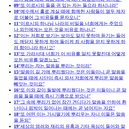
09
또 이르시되 들을 귀 있는 자는 들으라 하시니라
10
예수께서 홀로 계실 때에 함께한 사람들이 열두 제자
로 더불어 그 비유들를 묻자오니
11
이르시되 하나님 나라의 비밀을 너희에게는 주었으
나 외인에게는 모든 것을 비유로 하나니
12
이는 저희로 보기는 보아도 알지 못하며 듣기는 들어
도 깨닫지 못하게 하여 돌이켜 죄 사함을 얻지 못하게 하
려 함이니라 하시고
13
또 가라사대 너희가 이 비유를 알지 못할진대 어떻게
모든 비유를 알겠느뇨
14
뿌리는 자는 말씀을 뿌리는 것이라
15
말씀이 길 가에 뿌리웠다는 것은 이들이니 곧 말씀을
들었을 때에 사단이 즉시 와서 저희에게 뿌리운 말씀을
빼앗는 것이요
16
또 이와 같이 돌밭에 뿌리웠다는 것은 이들이니 곧 말
씀을 들을 때에 즉시 기쁨으로 받으나
17
그 속에 뿌리가 없어 잠간 견디다가 말씀을 인하여 환
난이나 핍박이 일어나는 때에는 곧 넘어지는 자요
18
또 어떤 이는 가시떨기에 뿌리우는 자니 이들은 말씀
을 듣되
19
세상의 염려와 재리의 유혹과 기타 욕심이 들어와 말