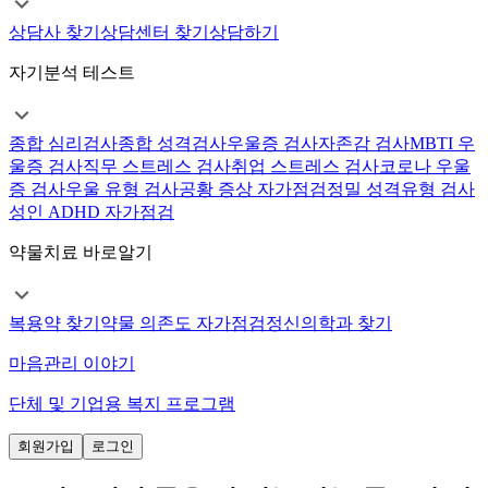
상담사 찾기
상담센터 찾기
상담하기
자기분석 테스트
종합 심리검사
종합 성격검사
우울증 검사
자존감 검사
MBTI 우
울증 검사
직무 스트레스 검사
취업 스트레스 검사
코로나 우울
증 검사
우울 유형 검사
공황 증상 자가점검
정밀 성격유형 검사
성인 ADHD 자가점검
약물치료 바로알기
복용약 찾기
약물 의존도 자가점검
정신의학과 찾기
마음관리 이야기
단체 및 기업용 복지 프로그램
회원가입
로그인