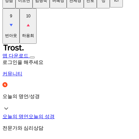
tci
상담
이초연
임명숙
허혜정
천세경
진로
성
9
10
번아웃
하용희
앱 다운로드
로그인을 해주세요
커뮤니티
오늘의 명언/성경
오늘의 명언
오늘의 성경
전문가와 심리상담