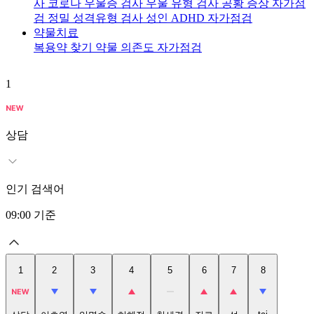
사
코로나 우울증 검사
우울 유형 검사
공황 증상 자가점
검
정밀 성격유형 검사
성인 ADHD 자가점검
약물치료
복용약 찾기
약물 의존도 자가점검
1
2
상담
인기 검색어
09:00
기준
1
2
3
4
5
6
7
8