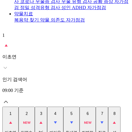
사
코로나 우울증 검사
우울 유형 검사
공황 증상 자가점
검
정밀 성격유형 검사
성인 ADHD 자가점검
약물치료
복용약 찾기
약물 의존도 자가점검
1
2
이초연
인기 검색어
09:00
기준
1
2
3
4
5
6
7
8