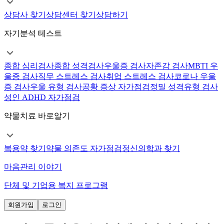
상담사 찾기
상담센터 찾기
상담하기
자기분석 테스트
종합 심리검사
종합 성격검사
우울증 검사
자존감 검사
MBTI 우
울증 검사
직무 스트레스 검사
취업 스트레스 검사
코로나 우울
증 검사
우울 유형 검사
공황 증상 자가점검
정밀 성격유형 검사
성인 ADHD 자가점검
약물치료 바로알기
복용약 찾기
약물 의존도 자가점검
정신의학과 찾기
마음관리 이야기
단체 및 기업용 복지 프로그램
회원가입
로그인