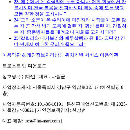
23
예수께서 온 갈릴리에 두루 다니사 저희 회당에서 가
르치시며 천국 복음을 전파하시며 백성 중에 모든 병과
모든 약한 것을 고치시니
24
그의 소문이 온 수리아에 퍼진지라 사람들이 모든 앓
는 자 곧 각색 병과 고통에 걸린 자, 귀신 들린 자, 간질하
는 자, 중풍병자들을 데려오니 저희를 고치시더라
25
갈릴리와 데가볼리와 예루살렘과 유대와 요단 강 건
너 편에서 허다한 무리가 좇으니라
이용약관 & 개인정보처리방침
위치기반 서비스 이용약관
트로스트 앱 다운로드
상호명: (주)다인 | 대표 : 나승균
사업장소재지: 서울특별시 강남구 역삼로3길 17 (혜진빌딩 8
층)
사업자등록번호: 101-86-16191 | 통신판매업신고번호: 제 2025-
서울강남-03821 | 개인정보책임자: 한상범
대표 메일: trost@hu-mart.com |