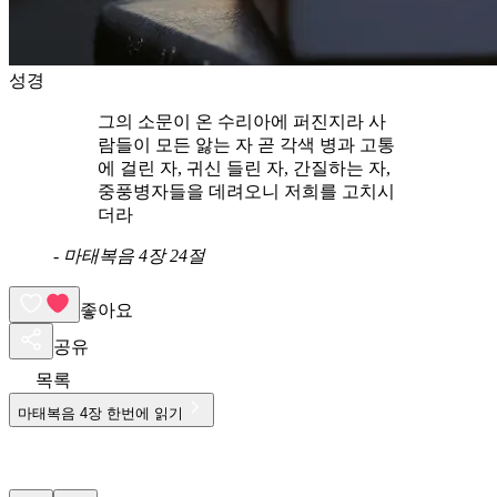
성경
그의 소문이 온 수리아에 퍼진지라 사
람들이 모든 앓는 자 곧 각색 병과 고통
에 걸린 자, 귀신 들린 자, 간질하는 자,
중풍병자들을 데려오니 저희를 고치시
더라
-
마태복음 4장 24절
좋아요
공유
목록
마태복음
4
장 한번에 읽기