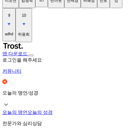
tci
이초연
임명숙
번아웃
천세경
허혜정
진로
성
9
10
adhd
하용희
앱 다운로드
로그인을 해주세요
커뮤니티
오늘의 명언/성경
오늘의 명언
오늘의 성경
전문가와 심리상담