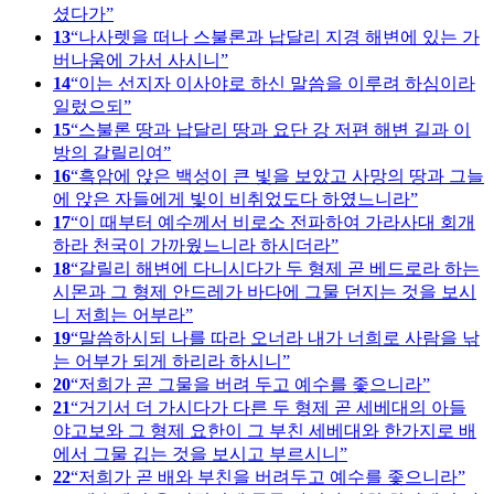
셨다가
13
나사렛을 떠나 스불론과 납달리 지경 해변에 있는 가
버나움에 가서 사시니
14
이는 선지자 이사야로 하신 말씀을 이루려 하심이라
일렀으되
15
스불론 땅과 납달리 땅과 요단 강 저편 해변 길과 이
방의 갈릴리여
16
흑암에 앉은 백성이 큰 빛을 보았고 사망의 땅과 그늘
에 앉은 자들에게 빛이 비취었도다 하였느니라
17
이 때부터 예수께서 비로소 전파하여 가라사대 회개
하라 천국이 가까웠느니라 하시더라
18
갈릴리 해변에 다니시다가 두 형제 곧 베드로라 하는
시몬과 그 형제 안드레가 바다에 그물 던지는 것을 보시
니 저희는 어부라
19
말씀하시되 나를 따라 오너라 내가 너희로 사람을 낚
는 어부가 되게 하리라 하시니
20
저희가 곧 그물을 버려 두고 예수를 좇으니라
21
거기서 더 가시다가 다른 두 형제 곧 세베대의 아들
야고보와 그 형제 요한이 그 부친 세베대와 한가지로 배
에서 그물 깁는 것을 보시고 부르시니
22
저희가 곧 배와 부친을 버려두고 예수를 좇으니라