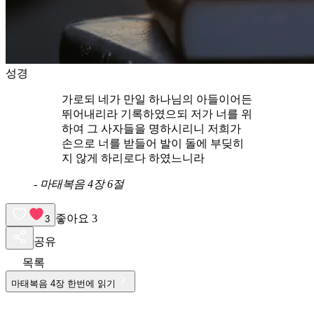
성경
가로되 네가 만일 하나님의 아들이어든
뛰어내리라 기록하였으되 저가 너를 위
하여 그 사자들을 명하시리니 저희가
손으로 너를 받들어 발이 돌에 부딪히
지 않게 하리로다 하였느니라
-
마태복음 4장 6절
좋아요
3
3
공유
목록
마태복음
4
장 한번에 읽기