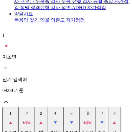
사
코로나 우울증 검사
우울 유형 검사
공황 증상 자가점
검
정밀 성격유형 검사
성인 ADHD 자가점검
약물치료
복용약 찾기
약물 의존도 자가점검
1
2
이초연
인기 검색어
09:00
기준
1
2
3
4
5
6
7
8