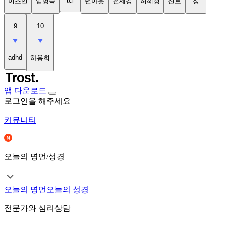
tci
이초연
임명숙
번아웃
천세경
허혜정
진로
성
9
10
adhd
하용희
앱 다운로드
로그인을 해주세요
커뮤니티
오늘의 명언/성경
오늘의 명언
오늘의 성경
전문가와 심리상담