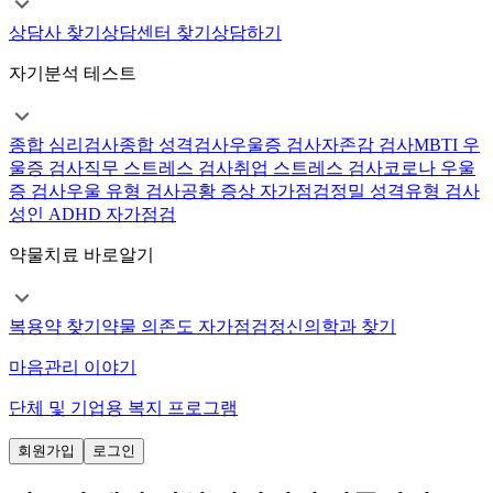
상담사 찾기
상담센터 찾기
상담하기
자기분석 테스트
종합 심리검사
종합 성격검사
우울증 검사
자존감 검사
MBTI 우
울증 검사
직무 스트레스 검사
취업 스트레스 검사
코로나 우울
증 검사
우울 유형 검사
공황 증상 자가점검
정밀 성격유형 검사
성인 ADHD 자가점검
약물치료 바로알기
복용약 찾기
약물 의존도 자가점검
정신의학과 찾기
마음관리 이야기
단체 및 기업용 복지 프로그램
회원가입
로그인