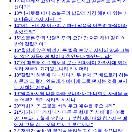
12
예수께서 요한의 잡힘을 들으시고 갈릴리로 물러 가
셨다가
13
나사렛을 떠나 스불론과 납달리 지경 해변에 있는 가
버나움에 가서 사시니
14
이는 선지자 이사야로 하신 말씀을 이루려 하심이라
일렀으되
15
스불론 땅과 납달리 땅과 요단 강 저편 해변 길과 이
방의 갈릴리여
16
흑암에 앉은 백성이 큰 빛을 보았고 사망의 땅과 그늘
에 앉은 자들에게 빛이 비취었도다 하였느니라
17
이 때부터 예수께서 비로소 전파하여 가라사대 회개
하라 천국이 가까웠느니라 하시더라
18
갈릴리 해변에 다니시다가 두 형제 곧 베드로라 하는
시몬과 그 형제 안드레가 바다에 그물 던지는 것을 보시
니 저희는 어부라
19
말씀하시되 나를 따라 오너라 내가 너희로 사람을 낚
는 어부가 되게 하리라 하시니
20
저희가 곧 그물을 버려 두고 예수를 좇으니라
21
거기서 더 가시다가 다른 두 형제 곧 세베대의 아들
야고보와 그 형제 요한이 그 부친 세베대와 한가지로 배
에서 그물 깁는 것을 보시고 부르시니
22
저희가 곧 배와 부친을 버려두고 예수를 좇으니라