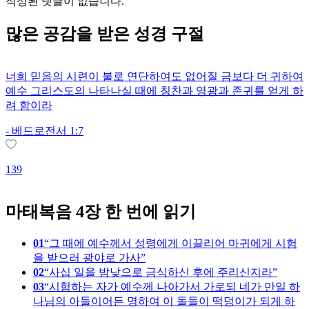
작성된 댓글이 없습니다.
많은
공감
을 받은 성경 구절
너희 믿음의 시련이 불로 연단하여도 없어질 금보다 더 귀하여
예수 그리스도의 나타나실 때에 칭찬과 영광과 존귀를 얻게 하
려 함이라
-
베드로전서 1:7
139
1
마태복음 4장 한 번에 읽기
01
그 때에 예수께서 성령에게 이끌리어 마귀에게 시험
을 받으러 광야로 가사
02
사십 일을 밤낮으로 금식하신 후에 주리신지라
03
시험하는 자가 예수께 나아가서 가로되 네가 만일 하
나님의 아들이어든 명하여 이 돌들이 떡덩이가 되게 하