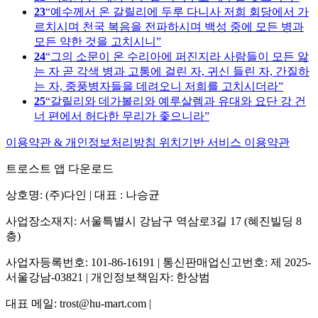
23
예수께서 온 갈릴리에 두루 다니사 저희 회당에서 가
르치시며 천국 복음을 전파하시며 백성 중에 모든 병과
모든 약한 것을 고치시니
24
그의 소문이 온 수리아에 퍼진지라 사람들이 모든 앓
는 자 곧 각색 병과 고통에 걸린 자, 귀신 들린 자, 간질하
는 자, 중풍병자들을 데려오니 저희를 고치시더라
25
갈릴리와 데가볼리와 예루살렘과 유대와 요단 강 건
너 편에서 허다한 무리가 좇으니라
이용약관 & 개인정보처리방침
위치기반 서비스 이용약관
트로스트 앱 다운로드
상호명: (주)다인 | 대표 : 나승균
사업장소재지: 서울특별시 강남구 역삼로3길 17 (혜진빌딩 8
층)
사업자등록번호: 101-86-16191 | 통신판매업신고번호: 제 2025-
서울강남-03821 | 개인정보책임자: 한상범
대표 메일: trost@hu-mart.com |