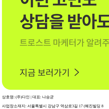
상호명: (주)다인 | 대표: 나승균
사업장소재지: 서울특별시 강남구 역삼로3길 17 (혜진빌딩 8