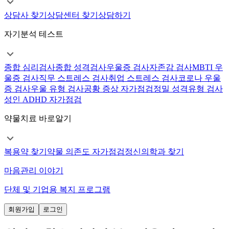
상담사 찾기
상담센터 찾기
상담하기
자기분석 테스트
종합 심리검사
종합 성격검사
우울증 검사
자존감 검사
MBTI 우
울증 검사
직무 스트레스 검사
취업 스트레스 검사
코로나 우울
증 검사
우울 유형 검사
공황 증상 자가점검
정밀 성격유형 검사
성인 ADHD 자가점검
약물치료 바로알기
복용약 찾기
약물 의존도 자가점검
정신의학과 찾기
마음관리 이야기
단체 및 기업용 복지 프로그램
회원가입
로그인