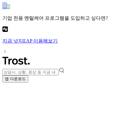
기업 전용 멘탈케어 프로그램
을 도입하고 싶다면?
지금
넛지EAP
이용해보기
앱 다운로드