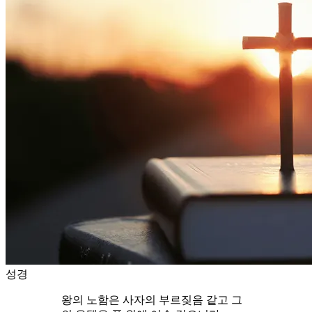
성경
왕의 노함은 사자의 부르짖음 같고 그