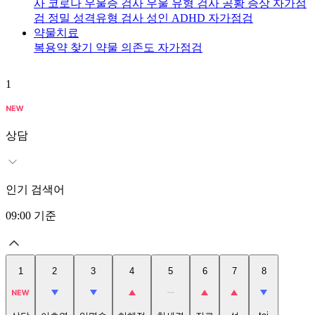
사
코로나 우울증 검사
우울 유형 검사
공황 증상 자가점
검
정밀 성격유형 검사
성인 ADHD 자가점검
약물치료
복용약 찾기
약물 의존도 자가점검
1
2
상담
인기 검색어
09:00
기준
1
2
3
4
5
6
7
8