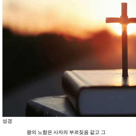
성경
왕의 노함은 사자의 부르짖음 같고 그