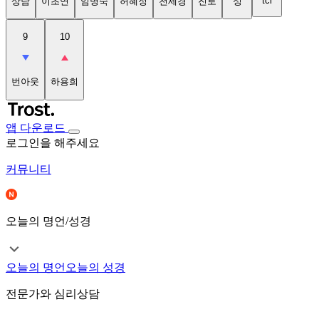
tci
상담
이초연
임명숙
허혜정
천세경
진로
성
9
10
번아웃
하용희
앱 다운로드
로그인을 해주세요
커뮤니티
오늘의 명언/성경
오늘의 명언
오늘의 성경
전문가와 심리상담