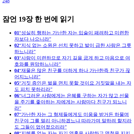
248
1
잠언 19장 한 번에 읽기
01
성실히 행하는 가난한 자는 입술이 패려하고 미련한
자보다 나으니라
02
지식 없는 소원은 선치 못하고 발이 급한 사람은 그릇
하느니라
03
사람이 미련하므로 자기 길을 굽게 하고 마음으로 여
호와를 원망하느니라
04
재물은 많은 친구를 더하게 하나 가난한즉 친구가 끊
어지느니라
05
거짓 증인은 벌을 면치 못할 것이요 거짓말을 내는 자
도 피치 못하리라
06
너그러운 사람에게는 은혜를 구하는 자가 많고 선물
을 주기를 좋아하는 자에게는 사람마다 친구가 되느니
라
07
가난한 자는 그 형제들에게도 미움을 받거든 하물며
친구야 그를 멀리 아니하겠느냐 따라가며 말하려 할지라
도 그들이 없어졌으리라
08
지혜를 얻는 자는 자기 영혼을 사랑하고 명철을 지키