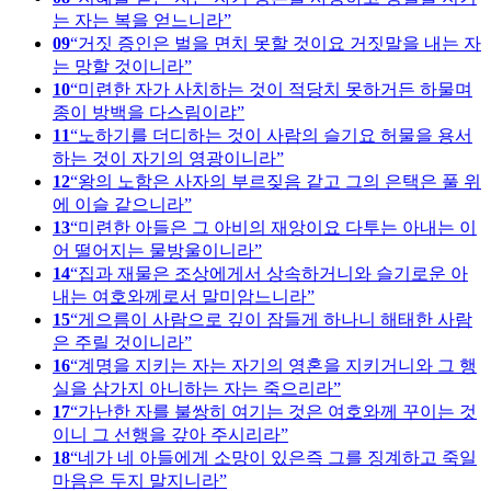
는 자는 복을 얻느니라
09
거짓 증인은 벌을 면치 못할 것이요 거짓말을 내는 자
는 망할 것이니라
10
미련한 자가 사치하는 것이 적당치 못하거든 하물며
종이 방백을 다스림이랴
11
노하기를 더디하는 것이 사람의 슬기요 허물을 용서
하는 것이 자기의 영광이니라
12
왕의 노함은 사자의 부르짖음 같고 그의 은택은 풀 위
에 이슬 같으니라
13
미련한 아들은 그 아비의 재앙이요 다투는 아내는 이
어 떨어지는 물방울이니라
14
집과 재물은 조상에게서 상속하거니와 슬기로운 아
내는 여호와께로서 말미암느니라
15
게으름이 사람으로 깊이 잠들게 하나니 해태한 사람
은 주릴 것이니라
16
계명을 지키는 자는 자기의 영혼을 지키거니와 그 행
실을 삼가지 아니하는 자는 죽으리라
17
가난한 자를 불쌍히 여기는 것은 여호와께 꾸이는 것
이니 그 선행을 갚아 주시리라
18
네가 네 아들에게 소망이 있은즉 그를 징계하고 죽일
마음은 두지 말지니라