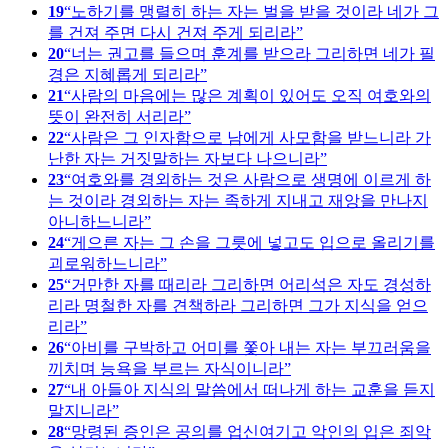
19
노하기를 맹렬히 하는 자는 벌을 받을 것이라 네가 그
를 건져 주면 다시 건져 주게 되리라
20
너는 권고를 들으며 훈계를 받으라 그리하면 네가 필
경은 지혜롭게 되리라
21
사람의 마음에는 많은 계획이 있어도 오직 여호와의
뜻이 완전히 서리라
22
사람은 그 인자함으로 남에게 사모함을 받느니라 가
난한 자는 거짓말하는 자보다 나으니라
23
여호와를 경외하는 것은 사람으로 생명에 이르게 하
는 것이라 경외하는 자는 족하게 지내고 재앙을 만나지
아니하느니라
24
게으른 자는 그 손을 그릇에 넣고도 입으로 올리기를
괴로워하느니라
25
거만한 자를 때리라 그리하면 어리석은 자도 경성하
리라 명철한 자를 견책하라 그리하면 그가 지식을 얻으
리라
26
아비를 구박하고 어미를 쫓아 내는 자는 부끄러움을
끼치며 능욕을 부르는 자식이니라
27
내 아들아 지식의 말씀에서 떠나게 하는 교훈을 듣지
말지니라
28
망령된 증인은 공의를 업신여기고 악인의 입은 죄악