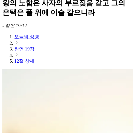
왕의 노함은 사자의 부르짖음 같고 그의
은택은 풀 위에 이슬 같으니라
-
잠언 19:12
오늘의 성경
잠언 19장
12절 상세