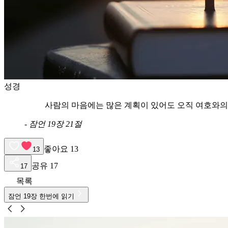
성경
사람의 마음에는 많은 계획이 있어도 오직 여호와의
-
잠언 19장 21절
좋아요
13
13
공유
17
17
목록
잠언
19
장 한번에 읽기