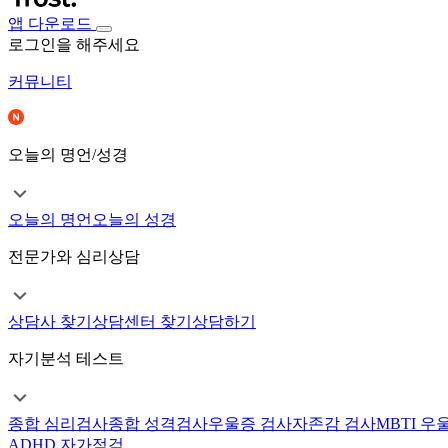
앱 다운로드
로그인을 해주세요
커뮤니티
오늘의 명언/성경
오늘의 명언
오늘의 성경
전문가와 심리상담
상담사 찾기
상담센터 찾기
상담하기
자기분석 테스트
종합 심리검사
종합 성격검사
우울증 검사
자존감 검사
MBTI 우
ADHD 자가점검