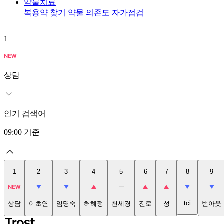
약물치료
복용약 찾기
약물 의존도 자가점검
1
상담
인기 검색어
09:00
기준
1
2
3
4
5
6
7
8
9
tci
상담
이초연
임명숙
허혜정
천세경
진로
성
번아웃