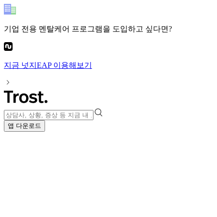
기업 전용 멘탈케어 프로그램
을 도입하고 싶다면?
지금
넛지EAP
이용해보기
앱 다운로드