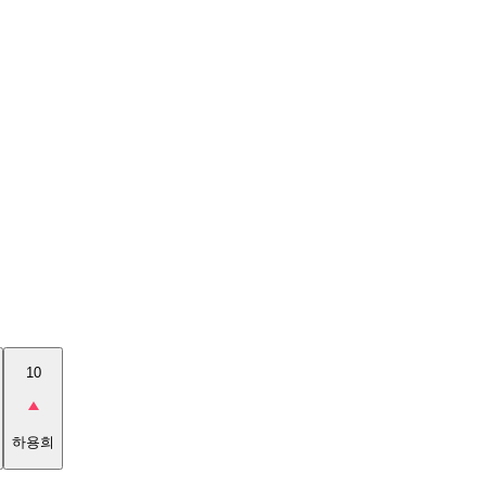
10
하용희