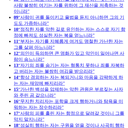
사람 불쌍히 여기는 자를 위하여 그 재산을 저축하는 것
이니라
09
사람이 귀를 돌이키고 율법을 듣지 아니하면 그의 기
도도 가증하니라
10
정직한 자를 악한 길로 유인하는 자는 스스로 자기 함
정에 빠져도 성실한 자는 복을 얻느니라
11
부자는 자기를 지혜롭게 여겨도 명철한 가난한 자는
그를 살펴 아느니라
12
의인이 득의하면 큰 영화가 있고 악인이 일어나면 사
람이 숨느니라
13
자기의 죄를 숨기는 자는 형통치 못하나 죄를 자복하
고 버리는 자는 불쌍히 여김을 받으리라
14
항상 경외하는 자는 복되거니와 마음을 강퍅하게 하
는 자는 재앙에 빠지리라
15
가난한 백성을 압제하는 악한 관원은 부르짖는 사자
와 주린 곰 같으니라
16
무지한 치리자는 포학을 크게 행하거니와 탐욕을 미
워하는 자는 장수하리라
17
사람의 피를 흘린 자는 함정으로 달려갈 것이니 그를
막지 말지니라
18
성실히 행하는 자는 구원을 얻을 것이나 사곡히 행하