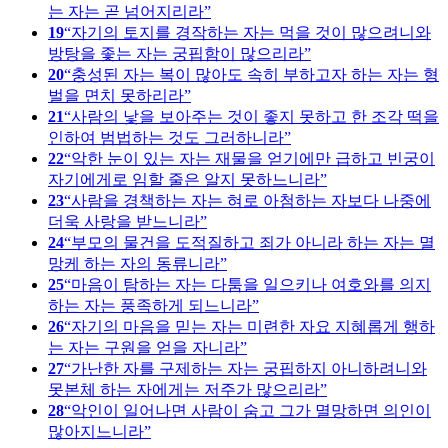
는 자는 곧 넘어지리라
19
자기의 토지를 경작하는 자는 먹을 것이 많으려니와
방탕을 좇는 자는 궁핍함이 많으리라
20
충성된 자는 복이 많아도 속히 부하고자 하는 자는 형
벌을 면치 못하리라
21
사람의 낯을 보아주는 것이 좋지 못하고 한 조각 떡을
인하여 범법하는 것도 그러하니라
22
악한 눈이 있는 자는 재물을 얻기에만 급하고 빈궁이
자기에게로 임할 줄은 알지 못하느니라
23
사람을 경책하는 자는 혀로 아첨하는 자보다 나중에
더욱 사랑을 받느니라
24
부모의 물건을 도적질하고 죄가 아니라 하는 자는 멸
망케 하는 자의 동류니라
25
마음이 탐하는 자는 다툼을 일으키나 여호와를 의지
하는 자는 풍족하게 되느니라
26
자기의 마음을 믿는 자는 미련한 자요 지혜롭게 행하
는 자는 구원을 얻을 자니라
27
가난한 자를 구제하는 자는 궁핍하지 아니하려니와
못본체 하는 자에게는 저주가 많으리라
28
악인이 일어나면 사람이 숨고 그가 멸망하면 의인이
많아지느니라