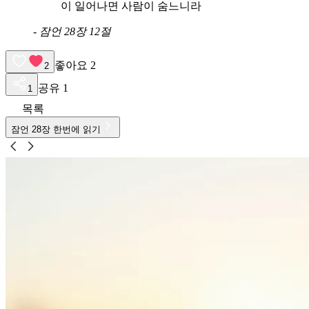
이 일어나면 사람이 숨느니라
-
잠언 28장 12절
좋아요
2
2
공유
1
1
목록
잠언
28
장 한번에 읽기