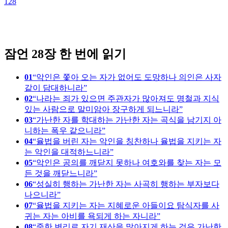
128
1
잠언 28장 한 번에 읽기
01
악인은 쫓아 오는 자가 없어도 도망하나 의인은 사자
같이 담대하니라
02
나라는 죄가 있으면 주관자가 많아져도 명철과 지식
있는 사람으로 말미암아 장구하게 되느니라
03
가난한 자를 학대하는 가난한 자는 곡식을 남기지 아
니하는 폭우 같으니라
04
율법을 버린 자는 악인을 칭찬하나 율법을 지키는 자
는 악인을 대적하느니라
05
악인은 공의를 깨닫지 못하나 여호와를 찾는 자는 모
든 것을 깨닫느니라
06
성실히 행하는 가난한 자는 사곡히 행하는 부자보다
나으니라
07
율법을 지키는 자는 지혜로운 아들이요 탐식자를 사
귀는 자는 아비를 욕되게 하는 자니라
08
중한 변리로 자기 재산을 많아지게 하는 것은 가난한