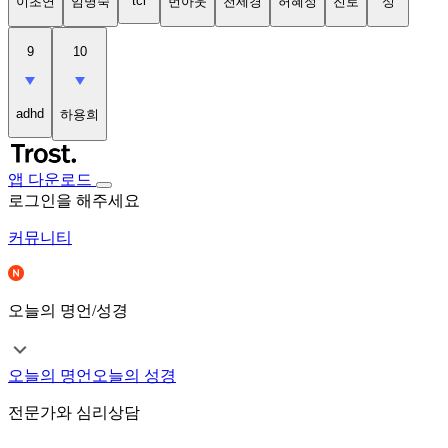
tci
이초연
임명숙
번아웃
천세경
허혜정
진로
성
9
10
adhd
하용희
앱 다운로드
로그인을 해주세요
커뮤니티
오늘의 명언/성경
오늘의 명언
오늘의 성경
전문가와 심리상담