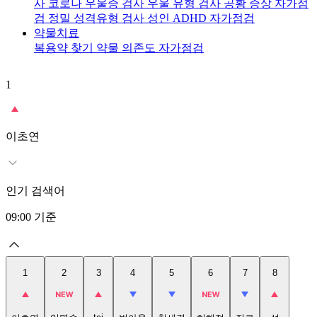
사
코로나 우울증 검사
우울 유형 검사
공황 증상 자가점
검
정밀 성격유형 검사
성인 ADHD 자가점검
약물치료
복용약 찾기
약물 의존도 자가점검
1
2
이초연
인기 검색어
09:00
기준
1
2
3
4
5
6
7
8