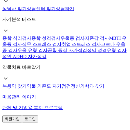
상담사 찾기
상담센터 찾기
상담하기
자기분석 테스트
종합 심리검사
종합 성격검사
우울증 검사
자존감 검사
MBTI 우
울증 검사
직무 스트레스 검사
취업 스트레스 검사
코로나 우울
증 검사
우울 유형 검사
공황 증상 자가점검
정밀 성격유형 검사
성인 ADHD 자가점검
약물치료 바로알기
복용약 찾기
약물 의존도 자가점검
정신의학과 찾기
마음관리 이야기
단체 및 기업용 복지 프로그램
회원가입
로그인