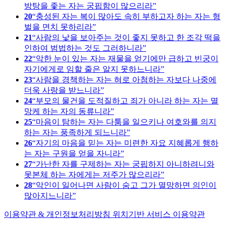
방탕을 좇는 자는 궁핍함이 많으리라
20
충성된 자는 복이 많아도 속히 부하고자 하는 자는 형
벌을 면치 못하리라
21
사람의 낯을 보아주는 것이 좋지 못하고 한 조각 떡을
인하여 범법하는 것도 그러하니라
22
악한 눈이 있는 자는 재물을 얻기에만 급하고 빈궁이
자기에게로 임할 줄은 알지 못하느니라
23
사람을 경책하는 자는 혀로 아첨하는 자보다 나중에
더욱 사랑을 받느니라
24
부모의 물건을 도적질하고 죄가 아니라 하는 자는 멸
망케 하는 자의 동류니라
25
마음이 탐하는 자는 다툼을 일으키나 여호와를 의지
하는 자는 풍족하게 되느니라
26
자기의 마음을 믿는 자는 미련한 자요 지혜롭게 행하
는 자는 구원을 얻을 자니라
27
가난한 자를 구제하는 자는 궁핍하지 아니하려니와
못본체 하는 자에게는 저주가 많으리라
28
악인이 일어나면 사람이 숨고 그가 멸망하면 의인이
많아지느니라
이용약관 & 개인정보처리방침
위치기반 서비스 이용약관