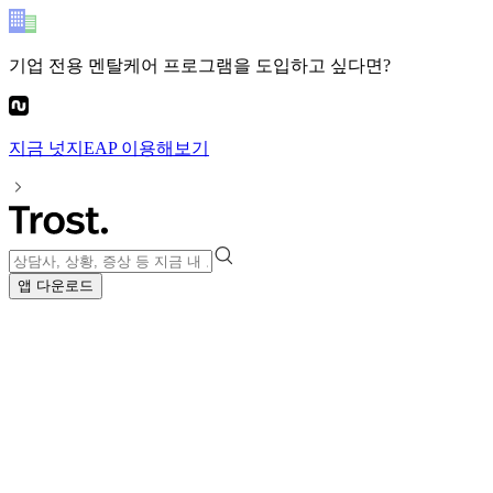
기업 전용 멘탈케어 프로그램
을 도입하고 싶다면?
지금
넛지EAP
이용해보기
앱 다운로드