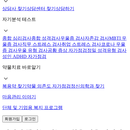
상담사 찾기
상담센터 찾기
상담하기
자기분석 테스트
종합 심리검사
종합 성격검사
우울증 검사
자존감 검사
MBTI 우
울증 검사
직무 스트레스 검사
취업 스트레스 검사
코로나 우울
증 검사
우울 유형 검사
공황 증상 자가점검
정밀 성격유형 검사
성인 ADHD 자가점검
약물치료 바로알기
복용약 찾기
약물 의존도 자가점검
정신의학과 찾기
마음관리 이야기
단체 및 기업용 복지 프로그램
회원가입
로그인