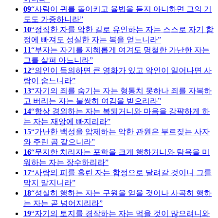
09
사람이 귀를 돌이키고 율법을 듣지 아니하면 그의 기
도도 가증하니라
10
정직한 자를 악한 길로 유인하는 자는 스스로 자기 함
정에 빠져도 성실한 자는 복을 얻느니라
11
부자는 자기를 지혜롭게 여겨도 명철한 가난한 자는
그를 살펴 아느니라
12
의인이 득의하면 큰 영화가 있고 악인이 일어나면 사
람이 숨느니라
13
자기의 죄를 숨기는 자는 형통치 못하나 죄를 자복하
고 버리는 자는 불쌍히 여김을 받으리라
14
항상 경외하는 자는 복되거니와 마음을 강퍅하게 하
는 자는 재앙에 빠지리라
15
가난한 백성을 압제하는 악한 관원은 부르짖는 사자
와 주린 곰 같으니라
16
무지한 치리자는 포학을 크게 행하거니와 탐욕을 미
워하는 자는 장수하리라
17
사람의 피를 흘린 자는 함정으로 달려갈 것이니 그를
막지 말지니라
18
성실히 행하는 자는 구원을 얻을 것이나 사곡히 행하
는 자는 곧 넘어지리라
19
자기의 토지를 경작하는 자는 먹을 것이 많으려니와