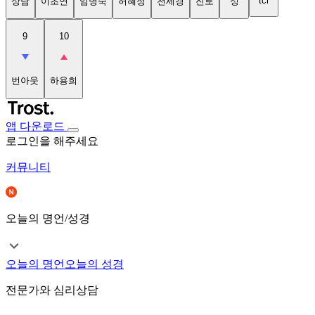
tci
상담
이초연
임명숙
허혜정
천세경
진로
성
9
10
번아웃
하용희
앱 다운로드
로그인을 해주세요
커뮤니티
오늘의 명언/성경
오늘의 명언
오늘의 성경
전문가와 심리상담