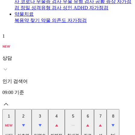
사
코로나 우울증 검사
우울 유형 검사
공황 증상 자가점
검
정밀 성격유형 검사
성인 ADHD 자가점검
약물치료
복용약 찾기
약물 의존도 자가점검
1
2
상담
인기 검색어
09:00
기준
1
2
3
4
5
6
7
8