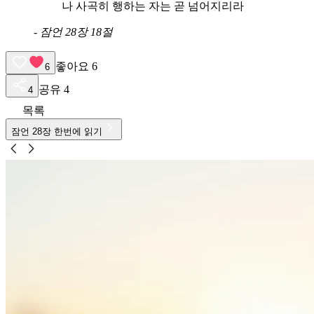
나 사곡히 행하는 자는 곧 넘어지리라
-
잠언 28장 18절
좋아요
6
6
공유
4
4
목록
잠언
28
장 한번에 읽기