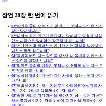
248
1
잠언 28장 한 번에 읽기
01
악인은 쫓아 오는 자가 없어도 도망하나 의인은 사자
같이 담대하니라
02
나라는 죄가 있으면 주관자가 많아져도 명철과 지식
있는 사람으로 말미암아 장구하게 되느니라
03
가난한 자를 학대하는 가난한 자는 곡식을 남기지 아
니하는 폭우 같으니라
04
율법을 버린 자는 악인을 칭찬하나 율법을 지키는 자
는 악인을 대적하느니라
05
악인은 공의를 깨닫지 못하나 여호와를 찾는 자는 모
든 것을 깨닫느니라
06
성실히 행하는 가난한 자는 사곡히 행하는 부자보다
나으니라
07
율법을 지키는 자는 지혜로운 아들이요 탐식자를 사
귀는 자는 아비를 욕되게 하는 자니라
08
중한 변리로 자기 재산을 많아지게 하는 것은 가난한
사람 불쌍히 여기는 자를 위하여 그 재산을 저축하는 것
이니라