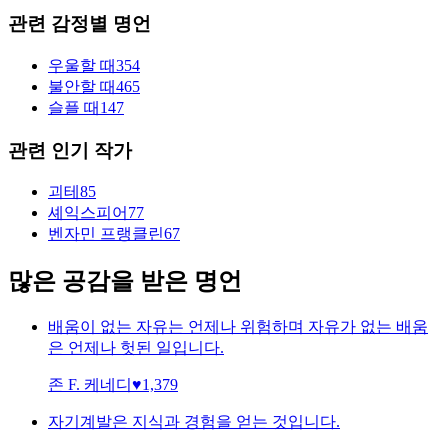
관련 감정별 명언
우울할 때
354
불안할 때
465
슬플 때
147
관련 인기 작가
괴테
85
셰익스피어
77
벤자민 프랭클린
67
많은 공감을 받은 명언
배움이 없는 자유는 언제나 위험하며 자유가 없는 배움
은 언제나 헛된 일입니다.
존 F. 케네디
♥
1,379
자기계발은 지식과 경험을 얻는 것입니다.