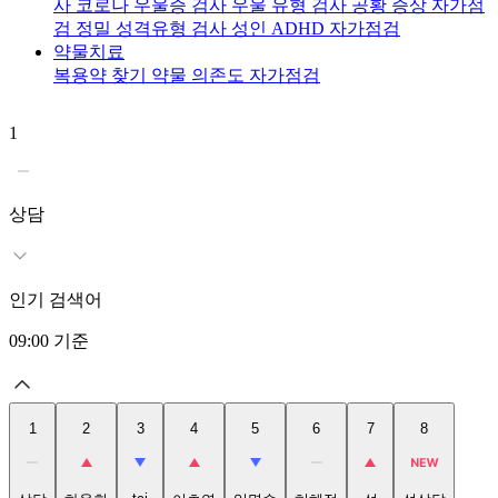
사
코로나 우울증 검사
우울 유형 검사
공황 증상 자가점
검
정밀 성격유형 검사
성인 ADHD 자가점검
약물치료
복용약 찾기
약물 의존도 자가점검
1
2
상담
인기 검색어
09:00
기준
1
2
3
4
5
6
7
8