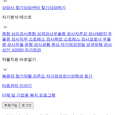
상담사 찾기
상담센터 찾기
상담하기
자기분석 테스트
종합 심리검사
종합 성격검사
우울증 검사
자존감 검사
MBTI 우
울증 검사
직무 스트레스 검사
취업 스트레스 검사
코로나 우울
증 검사
우울 유형 검사
공황 증상 자가점검
정밀 성격유형 검사
성인 ADHD 자가점검
약물치료 바로알기
복용약 찾기
약물 의존도 자가점검
정신의학과 찾기
마음관리 이야기
단체 및 기업용 복지 프로그램
회원가입
로그인