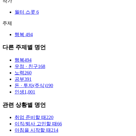
작가
월터 스콧
6
주제
행복
494
다른 주제별 명언
행복
494
우정 · 친구
168
노력
260
공부
391
돈 · 투자(주식)
190
인생
1,001
관련 상황별 명언
취업 준비할 때
220
이직/퇴사 고민할 때
66
아침을 시작할 때
214