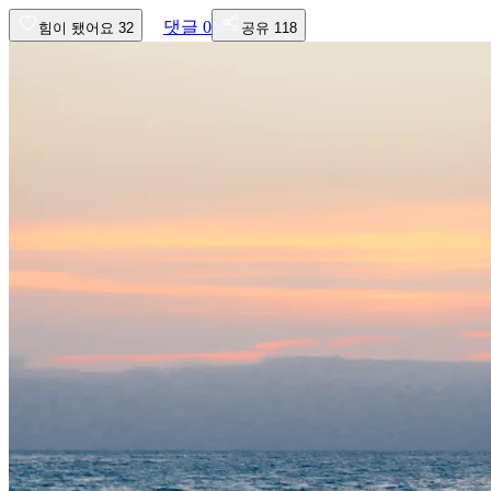
댓글
0
힘이 됐어요
32
공유
118