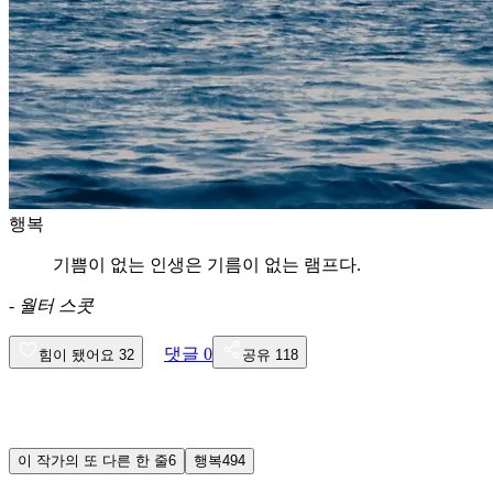
행복
기쁨이 없는 인생은 기름이 없는 램프다.
-
월터 스콧
댓글
0
힘이 됐어요
32
공유
118
이 작가의 또 다른 한 줄
6
행복
494