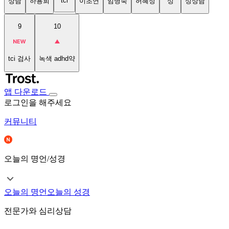
tci
상담
하용희
이초연
임명숙
허혜정
성
성상담
9
10
tci 검사
녹색 adhd약
앱 다운로드
로그인을 해주세요
커뮤니티
오늘의 명언/성경
오늘의 명언
오늘의 성경
전문가와 심리상담