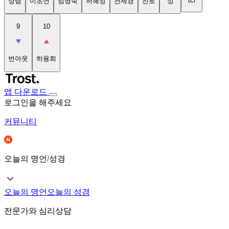
tci
상담
이초연
임명숙
허혜정
천세경
진로
성
9
10
번아웃
하용희
앱 다운로드
로그인을 해주세요
커뮤니티
오늘의 명언/성경
오늘의 명언
오늘의 성경
전문가와 심리상담