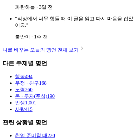
파란하늘 · 3일 전
"직장에서 너무 힘들 때 이 글을 읽고 다시 마음을 잡았
어요."
불안이 · 1주 전
나를 바꾸는 오늘의 명언 전체 보기
다른 주제별 명언
행복
494
우정 · 친구
168
노력
260
돈 · 투자(주식)
190
인생
1,001
사랑
415
관련 상황별 명언
취업 준비할 때
220