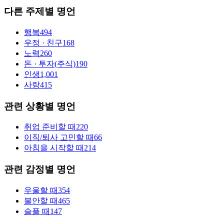
다른 주제별 명언
행복
494
우정 · 친구
168
노력
260
돈 · 투자(주식)
190
인생
1,001
사랑
415
관련 상황별 명언
취업 준비할 때
220
이직/퇴사 고민할 때
66
아침을 시작할 때
214
관련 감정별 명언
우울할 때
354
불안할 때
465
슬플 때
147