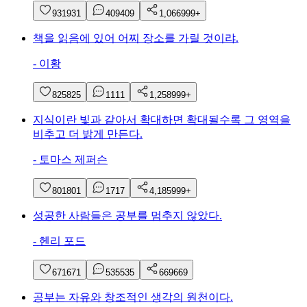
931
931
409
409
1,066
999+
책을 읽음에 있어 어찌 장소를 가릴 것이랴.
-
이황
825
825
11
11
1,258
999+
지식이란 빛과 같아서 확대하면 확대될수록 그 영역을
비추고 더 밝게 만든다.
-
토마스 제퍼슨
801
801
17
17
4,185
999+
성공한 사람들은 공부를 멈추지 않았다.
-
헨리 포드
671
671
535
535
669
669
공부는 자유와 창조적인 생각의 원천이다.