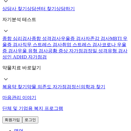
상담사 찾기
상담센터 찾기
상담하기
자기분석 테스트
종합 심리검사
종합 성격검사
우울증 검사
자존감 검사
MBTI 우
울증 검사
직무 스트레스 검사
취업 스트레스 검사
코로나 우울
증 검사
우울 유형 검사
공황 증상 자가점검
정밀 성격유형 검사
성인 ADHD 자가점검
약물치료 바로알기
복용약 찾기
약물 의존도 자가점검
정신의학과 찾기
마음관리 이야기
단체 및 기업용 복지 프로그램
회원가입
로그인
명언