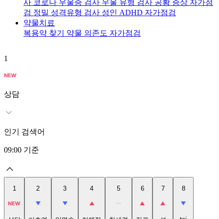
사
코로나 우울증 검사
우울 유형 검사
공황 증상 자가점
검
정밀 성격유형 검사
성인 ADHD 자가점검
약물치료
복용약 찾기
약물 의존도 자가점검
1
2
상담
인기 검색어
09:00
기준
1
2
3
4
5
6
7
8