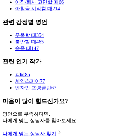
이직/퇴사 고민할 때
66
아침을 시작할 때
214
관련 감정별 명언
우울할 때
354
불안할 때
465
슬플 때
147
관련 인기 작가
괴테
85
셰익스피어
77
벤자민 프랭클린
67
마음이 많이 힘드신가요?
명언으로 부족하다면,
나에게 맞는 상담사를 찾아보세요
나에게 맞는 상담사 찾기