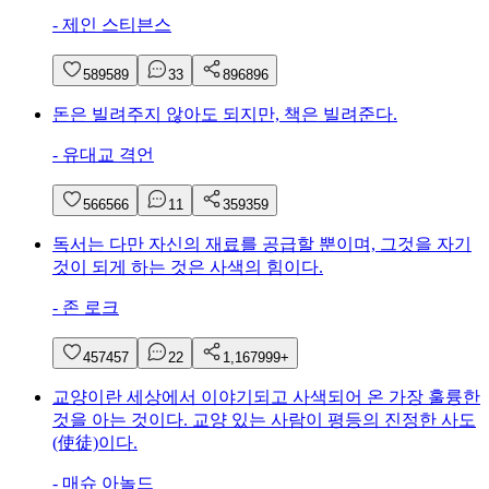
-
제인 스티븐스
589
589
3
3
896
896
돈은 빌려주지 않아도 되지만, 책은 빌려준다.
-
유대교 격언
566
566
1
1
359
359
독서는 다만 자신의 재료를 공급할 뿐이며, 그것을 자기
것이 되게 하는 것은 사색의 힘이다.
-
존 로크
457
457
2
2
1,167
999+
교양이란 세상에서 이야기되고 사색되어 온 가장 훌륭한
것을 아는 것이다. 교양 있는 사람이 평등의 진정한 사도
(使徒)이다.
-
매슈 아놀드