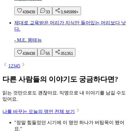
439
439
3
3
3,845
999+
제대로 교육받은 머리가 지식만 들어있는 머리보다 낫
다.
-
M.E. 몽테뉴
438
438
5
5
351
351
1
2
3
4
5
다른 사람들의 이야기도 궁금하다면?
읽는 것만으로도 괜찮아요. 익명으로 내 이야기를 남길 수도
있어요.
나를 바꾸는 오늘의 명언 전체 보기
"정말 힘들었던 시기에 이 명언 하나가 버팀목이 됐어
요."