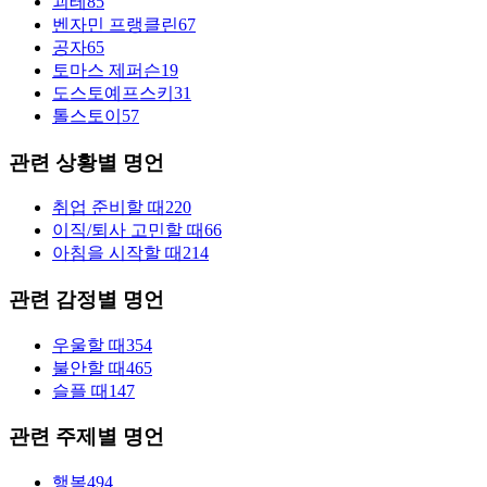
괴테
85
벤자민 프랭클린
67
공자
65
토마스 제퍼슨
19
도스토예프스키
31
톨스토이
57
관련 상황별 명언
취업 준비할 때
220
이직/퇴사 고민할 때
66
아침을 시작할 때
214
관련 감정별 명언
우울할 때
354
불안할 때
465
슬플 때
147
관련 주제별 명언
행복
494