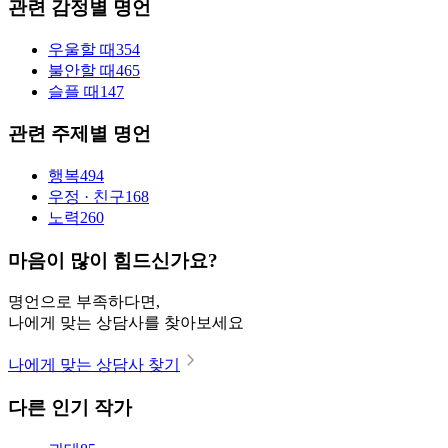
관련 감정별 명언
우울할 때
354
불안할 때
465
슬플 때
147
관련 주제별 명언
행복
494
우정 · 친구
168
노력
260
마음이 많이 힘드신가요?
명언으로 부족하다면,
나에게 맞는 상담사를 찾아보세요
나에게 맞는 상담사 찾기
다른 인기 작가