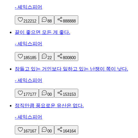
-
셰익스피어
212
212
8
8
888
888
끝이 좋으면 모든 게 좋다.
-
셰익스피어
185
185
2
2
800
800
잠들고 있는 거인보다 일하고 있는 난쟁이 쪽이 낫다.
-
셰익스피어
177
177
0
0
153
153
정직만큼 풍요로운 유산은 없다.
-
셰익스피어
167
167
0
0
164
164