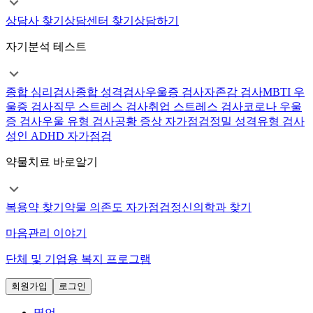
상담사 찾기
상담센터 찾기
상담하기
자기분석 테스트
종합 심리검사
종합 성격검사
우울증 검사
자존감 검사
MBTI 우
울증 검사
직무 스트레스 검사
취업 스트레스 검사
코로나 우울
증 검사
우울 유형 검사
공황 증상 자가점검
정밀 성격유형 검사
성인 ADHD 자가점검
약물치료 바로알기
복용약 찾기
약물 의존도 자가점검
정신의학과 찾기
마음관리 이야기
단체 및 기업용 복지 프로그램
회원가입
로그인
명언