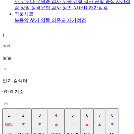
사
코로나 우울증 검사
우울 유형 검사
공황 증상 자가점
검
정밀 성격유형 검사
성인 ADHD 자가점검
약물치료
복용약 찾기
약물 의존도 자가점검
1
2
상담
인기 검색어
09:00
기준
1
2
3
4
5
6
7
8