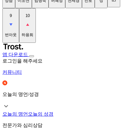
tci
상담
이초연
임명숙
허혜정
천세경
진로
성
9
10
번아웃
하용희
앱 다운로드
로그인을 해주세요
커뮤니티
오늘의 명언/성경
오늘의 명언
오늘의 성경
전문가와 심리상담