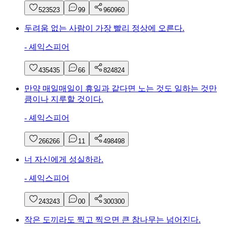
523
523
9
9
960
960
두려움 없는 사람이 가장 빨리 정상에 오른다.
-
셰익스피어
435
435
6
6
824
824
만약 매일매일이 휴일과 같다면 노는 것도 일하는 것만
큼이나 지루할 것이다.
-
셰익스피어
266
266
1
1
498
498
너 자신에게 성실하라.
-
셰익스피어
243
243
0
0
300
300
작은 도끼라도 찍고 찍으면 큰 참나무는 넘어진다.