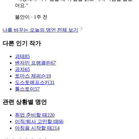
어요."
불안이 · 1주 전
나를 바꾸는 오늘의 명언 전체 보기
다른 인기 작가
괴테
85
벤자민 프랭클린
67
공자
65
토마스 제퍼슨
19
도스토예프스키
31
톨스토이
57
관련 상황별 명언
취업 준비할 때
220
이직/퇴사 고민할 때
66
아침을 시작할 때
214