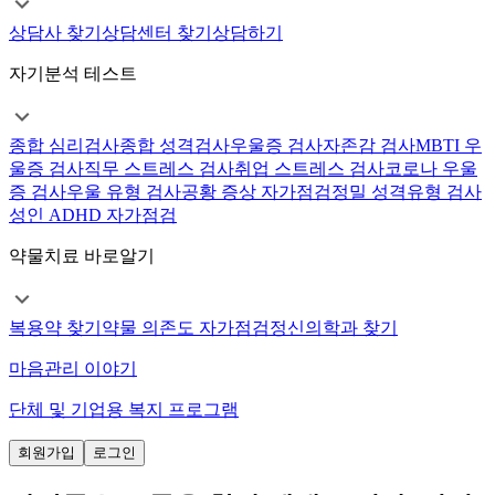
상담사 찾기
상담센터 찾기
상담하기
자기분석 테스트
종합 심리검사
종합 성격검사
우울증 검사
자존감 검사
MBTI 우
울증 검사
직무 스트레스 검사
취업 스트레스 검사
코로나 우울
증 검사
우울 유형 검사
공황 증상 자가점검
정밀 성격유형 검사
성인 ADHD 자가점검
약물치료 바로알기
복용약 찾기
약물 의존도 자가점검
정신의학과 찾기
마음관리 이야기
단체 및 기업용 복지 프로그램
회원가입
로그인