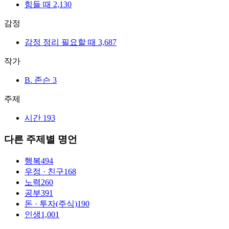
힘들 때
2,130
감정
감정 정리 필요할 때
3,687
작가
B. 존슨
3
주제
시간
193
다른 주제별 명언
행복
494
우정 · 친구
168
노력
260
공부
391
돈 · 투자(주식)
190
인생
1,001