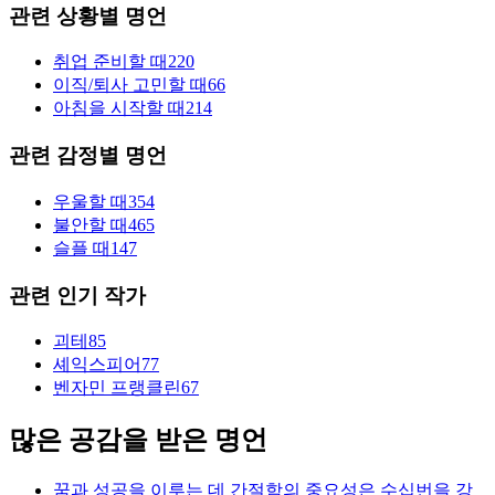
관련 상황별 명언
취업 준비할 때
220
이직/퇴사 고민할 때
66
아침을 시작할 때
214
관련 감정별 명언
우울할 때
354
불안할 때
465
슬플 때
147
관련 인기 작가
괴테
85
셰익스피어
77
벤자민 프랭클린
67
많은 공감을 받은 명언
꿈과 성공을 이루는 데 간절함의 중요성은 수십번을 강