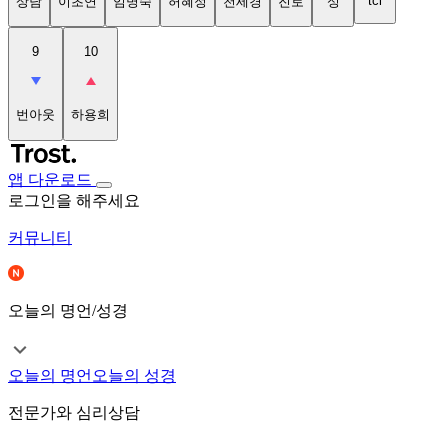
tci
상담
이초연
임명숙
허혜정
천세경
진로
성
9
10
번아웃
하용희
앱 다운로드
로그인을 해주세요
커뮤니티
오늘의 명언/성경
오늘의 명언
오늘의 성경
전문가와 심리상담