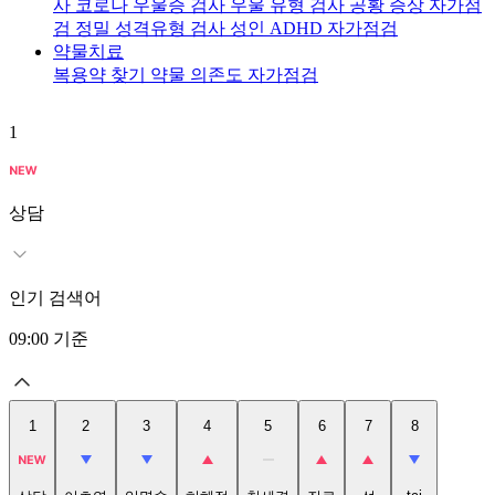
사
코로나 우울증 검사
우울 유형 검사
공황 증상 자가점
검
정밀 성격유형 검사
성인 ADHD 자가점검
약물치료
복용약 찾기
약물 의존도 자가점검
1
2
상담
인기 검색어
09:00
기준
1
2
3
4
5
6
7
8