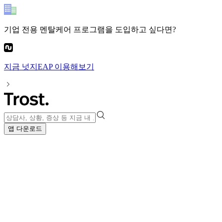
기업 전용 멘탈케어 프로그램
을 도입하고 싶다면?
지금
넛지EAP
이용해보기
앱 다운로드