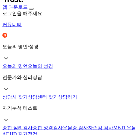
앱 다운로드
로그인을 해주세요
커뮤니티
오늘의 명언/성경
오늘의 명언
오늘의 성경
전문가와 심리상담
상담사 찾기
상담센터 찾기
상담하기
자기분석 테스트
종합 심리검사
종합 성격검사
우울증 검사
자존감 검사
MBTI 우
ADHD 자가점검