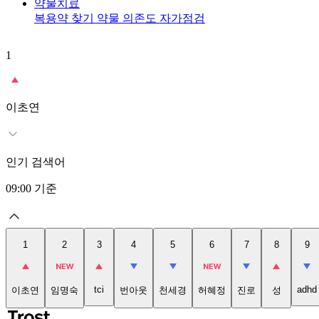
약물치료
복용약 찾기
약물 의존도 자가점검
1
이초연
인기 검색어
09:00
기준
1
2
3
4
5
6
7
8
9
tci
adhd
이초연
임명숙
번아웃
천세경
허혜정
진로
성