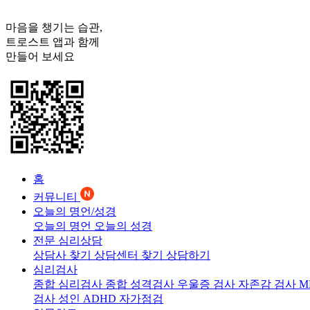
마음을 챙기는 습관,
트로스트
앱과 함께
만들어 보세요
홈
커뮤니티
오늘의 명언/성경
오늘의 명언
오늘의 성경
전문 심리상담
상담사 찾기
상담센터 찾기
상담하기
심리검사
종합 심리검사
종합 성격검사
우울증 검사
자존감 검사
M
검사
성인 ADHD 자가점검