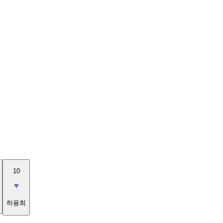
10
하용희