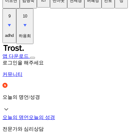
tci
이초연
임명숙
번아웃
천세경
허혜정
진로
성
9
10
adhd
하용희
앱 다운로드
로그인을 해주세요
커뮤니티
오늘의 명언/성경
오늘의 명언
오늘의 성경
전문가와 심리상담