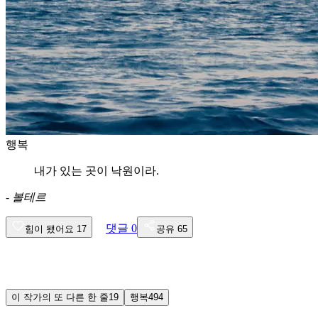
행복
내가 있는 곳이 낙원이라.
-
볼테르
댓글
0
힘이 됐어요
17
공유
65
이 작가의 또 다른 한 줄
19
행복
494