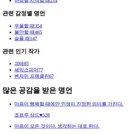
아침을 시작할 때
214
관련 감정별 명언
우울할 때
354
불안할 때
465
슬플 때
147
관련 인기 작가
괴테
85
셰익스피어
77
벤자민 프랭클린
67
많은 공감을 받은 명언
마음이 행복할 때에만 인생이 진정한 의미를 가진다.
조르주 상드
♥
528
마음이 모든 것이다. 생각하는 대로 된다.