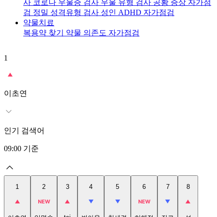
사
코로나 우울증 검사
우울 유형 검사
공황 증상 자가점
검
정밀 성격유형 검사
성인 ADHD 자가점검
약물치료
복용약 찾기
약물 의존도 자가점검
1
2
이초연
인기 검색어
09:00
기준
1
2
3
4
5
6
7
8