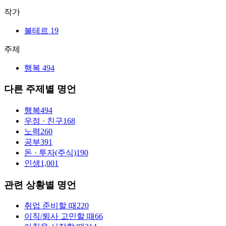
작가
볼테르
19
주제
행복
494
다른 주제별 명언
행복
494
우정 · 친구
168
노력
260
공부
391
돈 · 투자(주식)
190
인생
1,001
관련 상황별 명언
취업 준비할 때
220
이직/퇴사 고민할 때
66