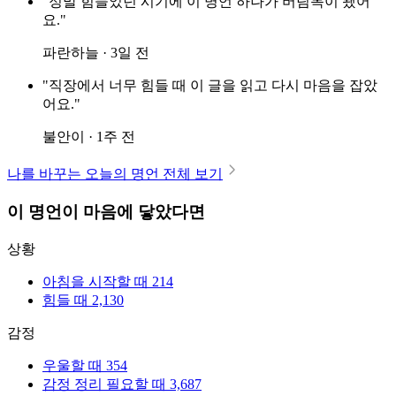
"정말 힘들었던 시기에 이 명언 하나가 버팀목이 됐어
요."
파란하늘 · 3일 전
"직장에서 너무 힘들 때 이 글을 읽고 다시 마음을 잡았
어요."
불안이 · 1주 전
나를 바꾸는 오늘의 명언 전체 보기
이 명언이 마음에 닿았다면
상황
아침을 시작할 때
214
힘들 때
2,130
감정
우울할 때
354
감정 정리 필요할 때
3,687