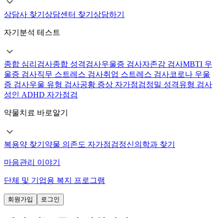
상담사 찾기
상담센터 찾기
상담하기
자기분석 테스트
종합 심리검사
종합 성격검사
우울증 검사
자존감 검사
MBTI 우
울증 검사
직무 스트레스 검사
취업 스트레스 검사
코로나 우울
증 검사
우울 유형 검사
공황 증상 자가점검
정밀 성격유형 검사
성인 ADHD 자가점검
약물치료 바로알기
복용약 찾기
약물 의존도 자가점검
정신의학과 찾기
마음관리 이야기
단체 및 기업용 복지 프로그램
회원가입
로그인