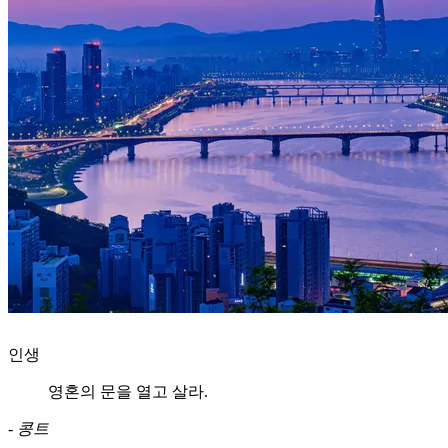
인생
영혼의 문을 열고 살라.
-
콩트