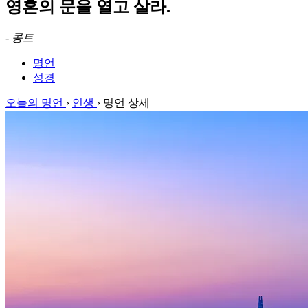
영혼의 문을 열고 살라.
-
콩트
명언
성경
오늘의 명언
›
인생
›
명언 상세