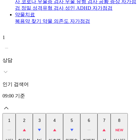
사
코로나 우울증 검사
우울 유형 검사
공황 증상 자가점
검
정밀 성격유형 검사
성인 ADHD 자가점검
약물치료
복용약 찾기
약물 의존도 자가점검
1
2
상담
인기 검색어
09:00
기준
1
2
3
4
5
6
7
8