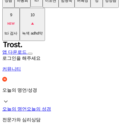
tci
상담
하용희
이초연
임명숙
허혜정
성
성상담
9
10
tci 검사
녹색 adhd약
앱 다운로드
로그인을 해주세요
커뮤니티
오늘의 명언/성경
오늘의 명언
오늘의 성경
전문가와 심리상담