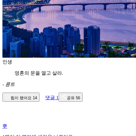
인생
영혼의 문을 열고 살라.
-
콩트
댓글
1
힘이 됐어요
14
공유
56
💬