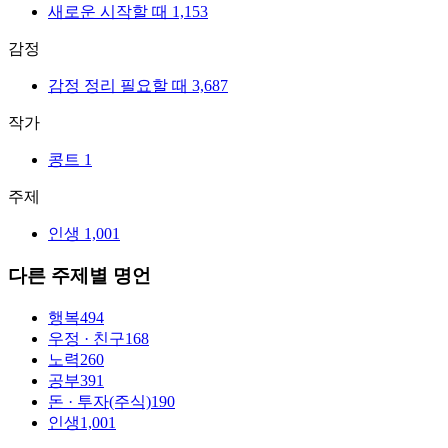
새로운 시작할 때
1,153
감정
감정 정리 필요할 때
3,687
작가
콩트
1
주제
인생
1,001
다른 주제별 명언
행복
494
우정 · 친구
168
노력
260
공부
391
돈 · 투자(주식)
190
인생
1,001