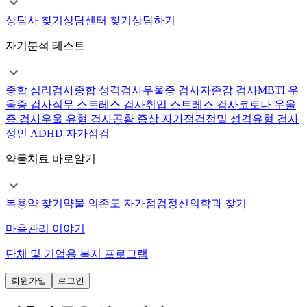
상담사 찾기
상담센터 찾기
상담하기
자기분석 테스트
종합 심리검사
종합 성격검사
우울증 검사
자존감 검사
MBTI 우
울증 검사
직무 스트레스 검사
취업 스트레스 검사
코로나 우울
증 검사
우울 유형 검사
공황 증상 자가점검
정밀 성격유형 검사
성인 ADHD 자가점검
약물치료 바로알기
복용약 찾기
약물 의존도 자가점검
정신의학과 찾기
마음관리 이야기
단체 및 기업용 복지 프로그램
회원가입
로그인