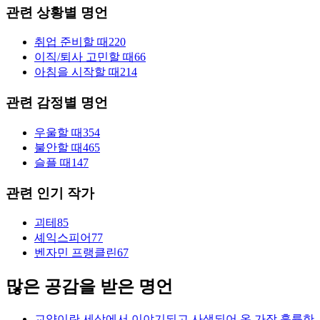
관련 상황별 명언
취업 준비할 때
220
이직/퇴사 고민할 때
66
아침을 시작할 때
214
관련 감정별 명언
우울할 때
354
불안할 때
465
슬플 때
147
관련 인기 작가
괴테
85
셰익스피어
77
벤자민 프랭클린
67
많은 공감을 받은 명언
교양이란 세상에서 이야기되고 사색되어 온 가장 훌륭한