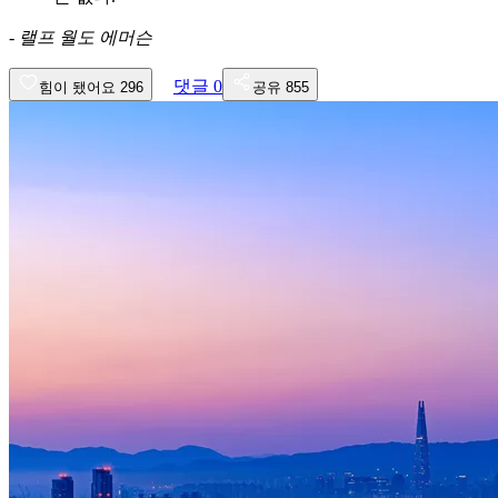
-
랠프 월도 에머슨
댓글
0
힘이 됐어요
296
공유
855