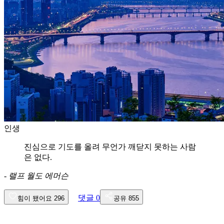
인생
진심으로 기도를 올려 무언가 깨닫지 못하는 사람
은 없다.
-
랠프 월도 에머슨
댓글
0
힘이 됐어요
296
공유
855