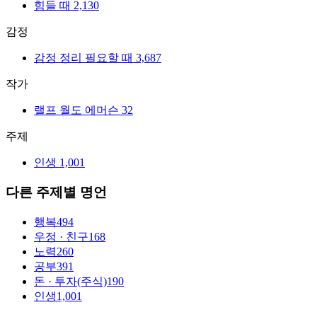
힘들 때
2,130
감정
감정 정리 필요할 때
3,687
작가
랠프 월도 에머슨
32
주제
인생
1,001
다른 주제별 명언
행복
494
우정 · 친구
168
노력
260
공부
391
돈 · 투자(주식)
190
인생
1,001