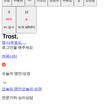
tci
상담
하용희
이초연
임명숙
허혜정
성
성상담
9
10
tci 검사
녹색 adhd약
앱 다운로드
로그인을 해주세요
커뮤니티
오늘의 명언/성경
오늘의 명언
오늘의 성경
전문가와 심리상담