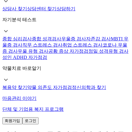
상담사 찾기
상담센터 찾기
상담하기
자기분석 테스트
종합 심리검사
종합 성격검사
우울증 검사
자존감 검사
MBTI 우
울증 검사
직무 스트레스 검사
취업 스트레스 검사
코로나 우울
증 검사
우울 유형 검사
공황 증상 자가점검
정밀 성격유형 검사
성인 ADHD 자가점검
약물치료 바로알기
복용약 찾기
약물 의존도 자가점검
정신의학과 찾기
마음관리 이야기
단체 및 기업용 복지 프로그램
회원가입
로그인