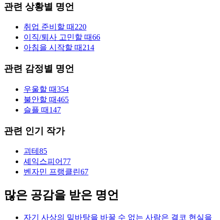
관련 상황별 명언
취업 준비할 때
220
이직/퇴사 고민할 때
66
아침을 시작할 때
214
관련 감정별 명언
우울할 때
354
불안할 때
465
슬플 때
147
관련 인기 작가
괴테
85
셰익스피어
77
벤자민 프랭클린
67
많은 공감을 받은 명언
자기 사상의 밑바탕을 바꿀 수 없는 사람은 결코 현실을