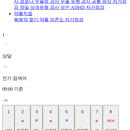
사
코로나 우울증 검사
우울 유형 검사
공황 증상 자가점
검
정밀 성격유형 검사
성인 ADHD 자가점검
약물치료
복용약 찾기
약물 의존도 자가점검
1
2
상담
인기 검색어
09:00
기준
1
2
3
4
5
6
7
8