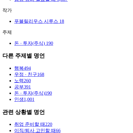
작가
푸블릴리우스 시루스
18
주제
돈 · 투자(주식)
190
다른 주제별 명언
행복
494
우정 · 친구
168
노력
260
공부
391
돈 · 투자(주식)
190
인생
1,001
관련 상황별 명언
취업 준비할 때
220
이직/퇴사 고민할 때
66