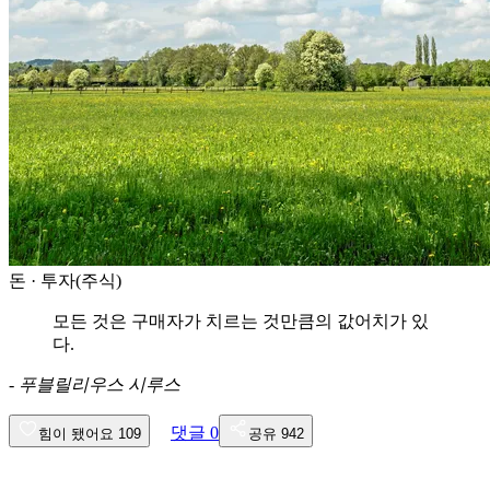
돈 · 투자(주식)
모든 것은 구매자가 치르는 것만큼의 값어치가 있
다.
-
푸블릴리우스 시루스
댓글
0
힘이 됐어요
109
공유
942