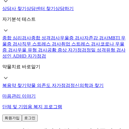
상담사 찾기
상담센터 찾기
상담하기
자기분석 테스트
종합 심리검사
종합 성격검사
우울증 검사
자존감 검사
MBTI 우
울증 검사
직무 스트레스 검사
취업 스트레스 검사
코로나 우울
증 검사
우울 유형 검사
공황 증상 자가점검
정밀 성격유형 검사
성인 ADHD 자가점검
약물치료 바로알기
복용약 찾기
약물 의존도 자가점검
정신의학과 찾기
마음관리 이야기
단체 및 기업용 복지 프로그램
회원가입
로그인