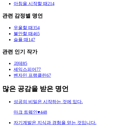
아침을 시작할 때
214
관련 감정별 명언
우울할 때
354
불안할 때
465
슬플 때
147
관련 인기 작가
괴테
85
셰익스피어
77
벤자민 프랭클린
67
많은 공감을 받은 명언
성공의 비밀은 시작하는 것에 있다.
마크 트웨인
♥
448
자기계발은 지식과 경험을 얻는 것입니다.