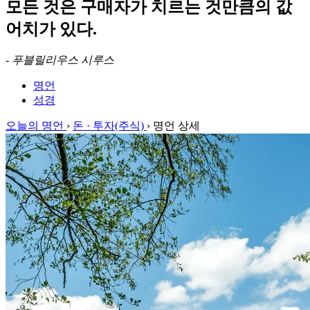
모든 것은 구매자가 치르는 것만큼의 값
어치가 있다.
-
푸블릴리우스 시루스
명언
성경
오늘의 명언
›
돈 · 투자(주식)
›
명언 상세