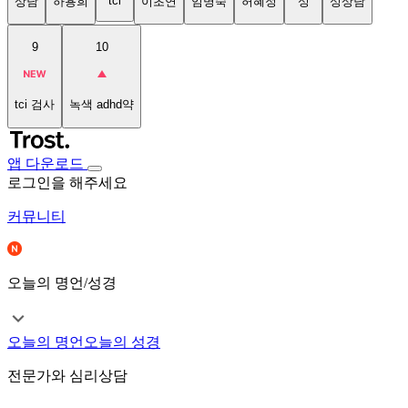
tci
상담
하용희
이초연
임명숙
허혜정
성
성상담
9
10
tci 검사
녹색 adhd약
앱 다운로드
로그인을 해주세요
커뮤니티
오늘의 명언/성경
오늘의 명언
오늘의 성경
전문가와 심리상담