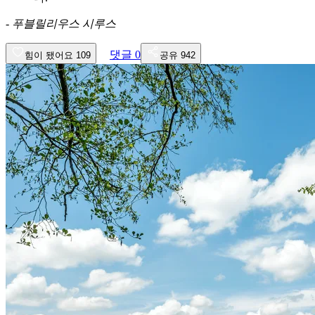
-
푸블릴리우스 시루스
댓글
0
힘이 됐어요
109
공유
942