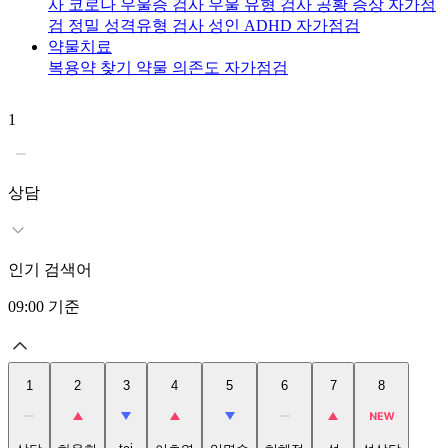
사
코로나 우울증 검사
우울 유형 검사
공황 증상 자가점
검
정밀 성격유형 검사
성인 ADHD 자가점검
약물치료
복용약 찾기
약물 의존도 자가점검
1
2
상담
인기 검색어
09:00
기준
1
2
3
4
5
6
7
8