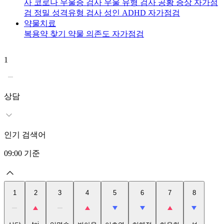
사
코로나 우울증 검사
우울 유형 검사
공황 증상 자가점
검
정밀 성격유형 검사
성인 ADHD 자가점검
약물치료
복용약 찾기
약물 의존도 자가점검
1
2
t
상담
인기 검색어
09:00
기준
1
2
3
4
5
6
7
8