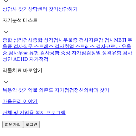
상담사 찾기
상담센터 찾기
상담하기
자기분석 테스트
종합 심리검사
종합 성격검사
우울증 검사
자존감 검사
MBTI 우
울증 검사
직무 스트레스 검사
취업 스트레스 검사
코로나 우울
증 검사
우울 유형 검사
공황 증상 자가점검
정밀 성격유형 검사
성인 ADHD 자가점검
약물치료 바로알기
복용약 찾기
약물 의존도 자가점검
정신의학과 찾기
마음관리 이야기
단체 및 기업용 복지 프로그램
회원가입
로그인