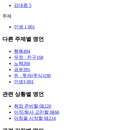
김대중
5
주제
인생
1,001
다른 주제별 명언
행복
494
우정 · 친구
168
노력
260
공부
391
돈 · 투자(주식)
190
인생
1,001
관련 상황별 명언
취업 준비할 때
220
이직/퇴사 고민할 때
66
아침을 시작할 때
214