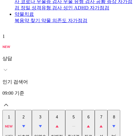
사
코로나 우울증 검사
우울 유형 검사
공황 증상 자가점
검
정밀 성격유형 검사
성인 ADHD 자가점검
약물치료
복용약 찾기
약물 의존도 자가점검
1
2
상담
인기 검색어
09:00
기준
1
2
3
4
5
6
7
8