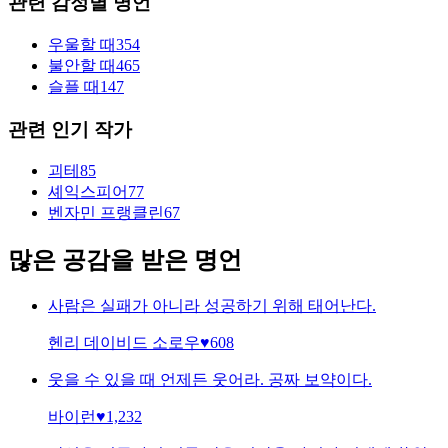
관련 감정별 명언
우울할 때
354
불안할 때
465
슬플 때
147
관련 인기 작가
괴테
85
셰익스피어
77
벤자민 프랭클린
67
많은 공감을 받은 명언
사람은 실패가 아니라 성공하기 위해 태어난다.
헨리 데이비드 소로우
♥
608
웃을 수 있을 때 언제든 웃어라. 공짜 보약이다.
바이런
♥
1,232