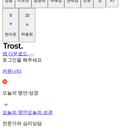
tci
상담
이초연
임명숙
허혜정
천세경
진로
성
9
10
번아웃
하용희
앱 다운로드
로그인을 해주세요
커뮤니티
오늘의 명언/성경
오늘의 명언
오늘의 성경
전문가와 심리상담