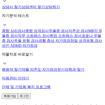
상담사 찾기
상담센터 찾기
상담하기
자기분석 테스트
종합 심리검사
종합 성격검사
우울증 검사
자존감 검사
MBTI 우
울증 검사
직무 스트레스 검사
취업 스트레스 검사
코로나 우울
증 검사
우울 유형 검사
공황 증상 자가점검
정밀 성격유형 검사
성인 ADHD 자가점검
약물치료 바로알기
복용약 찾기
약물 의존도 자가점검
정신의학과 찾기
마음관리 이야기
단체 및 기업용 복지 프로그램
회원가입
로그인