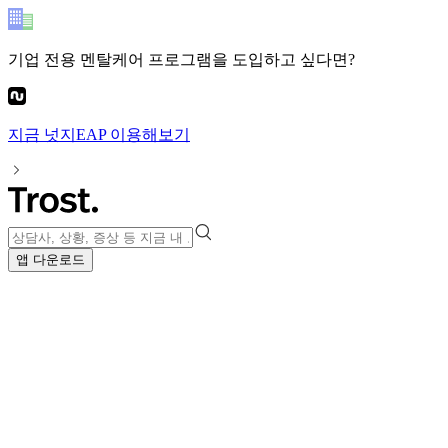
기업 전용 멘탈케어 프로그램
을 도입하고 싶다면?
지금
넛지EAP
이용해보기
앱 다운로드