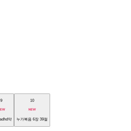
9
10
adhd약
누가복음 6장 39절