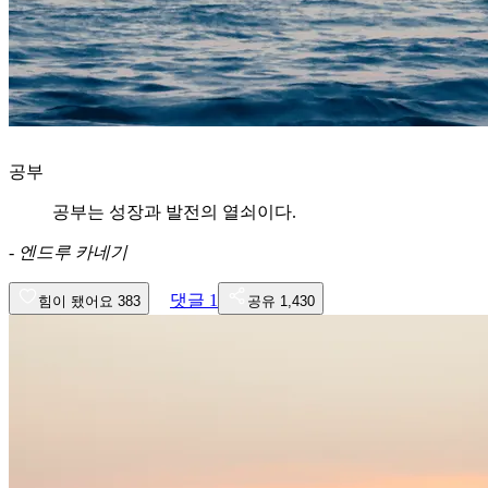
공부
공부는 성장과 발전의 열쇠이다.
-
엔드루 카네기
댓글
1
힘이 됐어요
383
공유
1,430