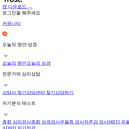
앱 다운로드
로그인을 해주세요
커뮤니티
오늘의 명언/성경
오늘의 명언
오늘의 성경
전문가와 심리상담
상담사 찾기
상담센터 찾기
상담하기
자기분석 테스트
종합 심리검사
종합 성격검사
우울증 검사
자존감 검사
MBTI 우
ADHD 자가점검