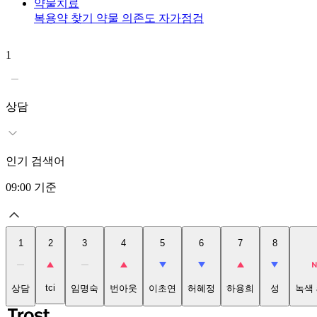
약물치료
복용약 찾기
약물 의존도 자가점검
1
상담
인기 검색어
09:00
기준
1
2
3
4
5
6
7
8
tci
상담
임명숙
번아웃
이초연
허혜정
하용희
성
녹색 