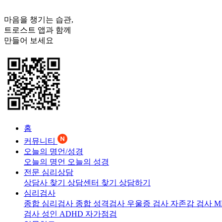
마음을 챙기는 습관,
트로스트
앱과 함께
만들어 보세요
홈
커뮤니티
오늘의 명언/성경
오늘의 명언
오늘의 성경
전문 심리상담
상담사 찾기
상담센터 찾기
상담하기
심리검사
종합 심리검사
종합 성격검사
우울증 검사
자존감 검사
M
검사
성인 ADHD 자가점검