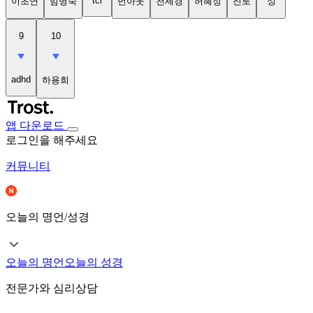
tci
이초연
임명숙
번아웃
천세경
허혜정
진로
성
9
10
adhd
하용희
앱 다운로드
로그인을 해주세요
커뮤니티
오늘의 명언/성경
오늘의 명언
오늘의 성경
전문가와 심리상담