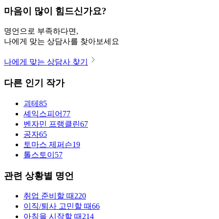
마음이 많이 힘드신가요?
명언으로 부족하다면,
나에게 맞는 상담사를 찾아보세요
나에게 맞는 상담사 찾기
다른 인기 작가
괴테
85
셰익스피어
77
벤자민 프랭클린
67
공자
65
토마스 제퍼슨
19
톨스토이
57
관련 상황별 명언
취업 준비할 때
220
이직/퇴사 고민할 때
66
아침을 시작할 때
214