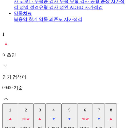
사
코로나 우울증 검사
우울 유형 검사
공황 증상 자가점
검
정밀 성격유형 검사
성인 ADHD 자가점검
약물치료
복용약 찾기
약물 의존도 자가점검
1
2
이초연
인기 검색어
09:00
기준
1
2
3
4
5
6
7
8