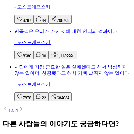
-
도스토예프스키
87
87
4
4
708
708
만족감은 우리가 가진 것에 대한 인식의 결과이다.
-
도스토예프스키
86
86
0
0
1,118
999+
사람에게 가장 중요한 일은 실패했다고 해서 낙심하지
않는 일이며, 성공했다고 해서 기뻐 날뛰지 않는 일이다.
-
도스토예프스키
78
78
2
2
684
684
1
2
3
4
다른 사람들의 이야기도 궁금하다면?