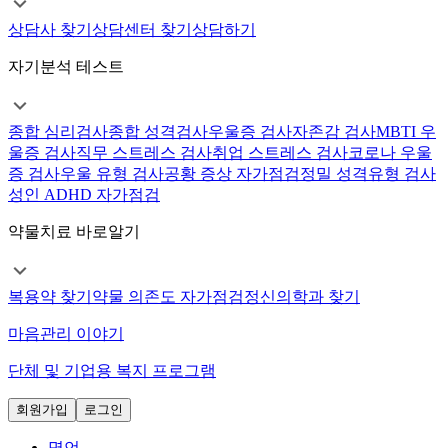
상담사 찾기
상담센터 찾기
상담하기
자기분석 테스트
종합 심리검사
종합 성격검사
우울증 검사
자존감 검사
MBTI 우
울증 검사
직무 스트레스 검사
취업 스트레스 검사
코로나 우울
증 검사
우울 유형 검사
공황 증상 자가점검
정밀 성격유형 검사
성인 ADHD 자가점검
약물치료 바로알기
복용약 찾기
약물 의존도 자가점검
정신의학과 찾기
마음관리 이야기
단체 및 기업용 복지 프로그램
회원가입
로그인
명언