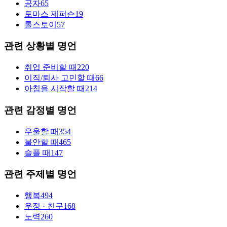
공자
65
토마스 제퍼슨
19
톨스토이
57
관련 상황별 명언
취업 준비할 때
220
이직/퇴사 고민할 때
66
아침을 시작할 때
214
관련 감정별 명언
우울할 때
354
불안할 때
465
슬플 때
147
관련 주제별 명언
행복
494
우정 · 친구
168
노력
260