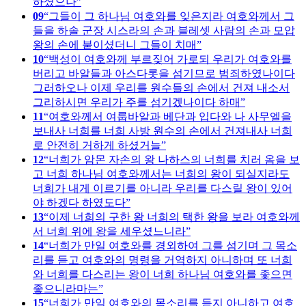
하셨으나
09
그들이 그 하나님 여호와를 잊은지라 여호와께서 그
들을 하솔 군장 시스라의 손과 블레셋 사람의 손과 모압
왕의 손에 붙이셨더니 그들이 치매
10
백성이 여호와께 부르짖어 가로되 우리가 여호와를
버리고 바알들과 아스다롯을 섬기므로 범죄하였나이다
그러하오나 이제 우리를 원수들의 손에서 건져 내소서
그리하시면 우리가 주를 섬기겠나이다 하매
11
여호와께서 여룹바알과 베단과 입다와 나 사무엘을
보내사 너희를 너희 사방 원수의 손에서 건져내사 너희
로 안전히 거하게 하셨거늘
12
너희가 암몬 자손의 왕 나하스의 너희를 치러 옴을 보
고 너희 하나님 여호와께서는 너희의 왕이 되실지라도
너희가 내게 이르기를 아니라 우리를 다스릴 왕이 있어
야 하겠다 하였도다
13
이제 너희의 구한 왕 너희의 택한 왕을 보라 여호와께
서 너희 위에 왕을 세우셨느니라
14
너희가 만일 여호와를 경외하여 그를 섬기며 그 목소
리를 듣고 여호와의 명령을 거역하지 아니하며 또 너희
와 너희를 다스리는 왕이 너희 하나님 여호와를 좇으면
좋으니라마는
15
너희가 만일 여호와의 목소리를 듣지 아니하고 여호