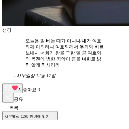
성경
오늘은 밀 베는 때가 아니냐 내가 여호
와께 아뢰리니 여호와께서 우뢰와 비를
보내사 너희가 왕을 구한 일 곧 여호와
의 목전에 범한 죄악이 큼을 너희로 밝
히 알게 하시리라
-
사무엘상 12장 17절
좋아요
3
3
공유
목록
사무엘상
12
장 한번에 읽기